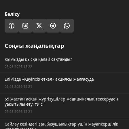
Бөлісу
Соңғы жаңалықтар
Қымызды қысқа қалай сақтайды?
05.08.2026 15:22
Елімізде «Қауіпсіз өткел» акциясы жалғасуда
05.08.2026 15:21
65 жастан асқан жүргізушілер медициналық тексеруден
уақытылы өтуі тиіс
05.08.2026 15:21
Сайлау кезіндегі заң бұзушылықтар үшін жауапкершілік