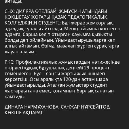
айтады.
СНХ: ДИЛЯРА ӨТЕЛБАЙ, Ж.МУСИН АТЫНДАҒЫ
КӨКШЕТАУ ЖОҒАРЫ ҚАЗАҚ ПЕДАГОГИКАЛЫҚ
КОЛЛЕДЖІНІҢ СТУДЕНТІ: Бұл жерде жемқорлық,
адалдық туралы айтылды. Менің ойымша көптеген
адамға, барша келіп отырған қауымға қызықты
болды деп ойлаймын. Ұйымдастырушыларға көп
алғыс айтамын. Өзімді мазалап жүрген сұрақтарға
жауап алдым.
РКС: Профилактикалық жұмыстардың нәтижесінде
өңірдегі құқық бұзушылық деңгейі 29 процент
төмендеген. Бұл – соңғы жарты жыл ішіндегі
көрсеткіш. Осы аралықта 120-дан астам шара
ұйымдастырылды. Аталған жұмыстар студент
жастарды ғана емес, қоғамның барлық санатын
қамтиды.
ДИНАРА НҰРМҰХАНОВА, САНЖАР НҰРСЕЙІТОВ,
КӨКШЕ АҚПАРАТ