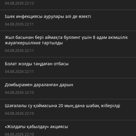
04.08.2026 22:12
Ішек инфекциясы аурулары әлі де өзекті
04.08.2026 22:11
Жыл басынан бері аймақта буллинг үшін 8 адам әкімшілік
жауапкершілікке тартылды
04.08.2026 22:11
Болат жолды таңдаған отбасы
04.08.2026 22:11
Домбырамен дараланған дарын
04.08.2026 22:10
Шағалалы су қоймасына 20 мың дана шабақ жіберілді
04.08.2026 22:10
«Жолдағы қабылдау» акциясы
04.08.2026 22:10