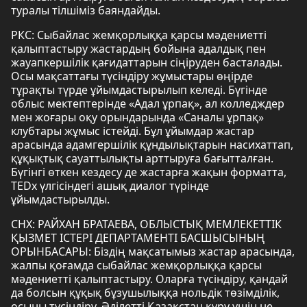
туралы тілшіміз баяндайды.
РКС: Сыбайлас жемқорлыққа қарсы мәдениетті
қалыптастыру жастардың бойына адалдық пен
жауапкершілік қағидаттарын сіңіруден басталады.
Осы мақсаттағы түсіндіру жұмыстары өңірде
тұрақты түрде ұйымдастырылып келеді. Бүгінде
облыс мектептерінде «Адал ұрпақ», ал колледждер
мен жоғары оқу орындарында «Саналы ұрпақ»
клубтары жұмыс істейді. Бұл ұйымдар жастар
арасында адамгершілік құндылықтарын насихаттап,
құқықтық сауаттылықты арттыруға бағытталған.
Бүгінгі өткен кездесу де жастарға жақын форматта,
TEDx үлгісіндегі ашық диалог түрінде
ұйымдастырылды.
СНХ: РАЙХАН БРАТАЕВА, ОБЛЫСТЫҚ МЕМЛЕКЕТТІК
ҚЫЗМЕТ ІСТЕРІ ДЕПАРТАМЕНТІ БАСШЫСЫНЫҢ
ОРЫНБАСАРЫ: Біздің мақсатымыз жастар арасында,
жалпы қоғамда сыбайлас жемқорлыққа қарсы
мәдениетті қалыптастыру. Оларға түсіндіру, қандай
да болсын құқық бұзушылыққа нольдік төзімділік,
осыны түсіндіру. Әділетті Қазақстан құру үшін не