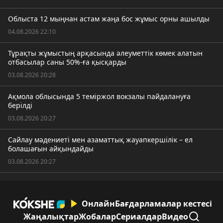
Облыста 12 мыңнан астам жаңа бос жұмыс орны ашылды
04.08.2026 22:10
Тұрақты жұмыстың арқасында әлеуметтік көмек алатын
отбасылар саны 50%-ға қысқарды
03.08.2026 20:28
Ақмола облысында 5 теміржол вокзалы пайдалануға
берілді
03.08.2026 20:27
Сайлау мәдениеті мен азаматтық жауапкершілік – ел
болашағын айқындайды
03.08.2026 20:27
Онлайн
Бағдарламалар кестесі
Жаңалықтар
Жобалар
Сериалдар
Видео