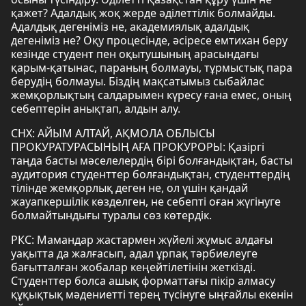
қажет? Адалдық жоқ жерде әділеттілік болмайды.
Адалдық дегеніміз не, академиялық адалдық
дегеніміз не? Оқу процесінде, әсіресе емтихан беру
кезінде студент пен оқытушының арасындағы
қарым-қатынас, параның болмауы, тұрмыстық пара
берудің болмауы. Біздің мақсатымыз сыбайлас
жемқорлықтың салдарымен күресу ғана емес, оның
себептерін анықтап, алдын алу.
СНХ: АЙЫМ АЛТАЙ, АҚМОЛА ОБЛЫСЫ
ПРОКУРАТУРАСЫНЫҢ АҒА ПРОКУРОРЫ: Қазіргі
таңда басты мәселелердің бірі болғандықтан, басты
аудитория студенттер болғандықтан, студенттердің
тілінде жемқорлық деген не, ол үшін қандай
жауапкершілік көзделген, не себепті оған жүгінуге
болмайтындығы туралы сөз көтердік.
РКС: Мамандар жастармен жүйелі жұмыс алдағы
уақытта да жалғасып, адал ұрпақ тәрбиелеуге
бағытталған жобалар кеңейтілетінін жеткізді.
Студенттер болса ашық форматтағы пікір алмасу
құқықтық мәдениетті терең түсінуге ыңғайлы екенін