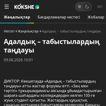
RU
Жаңалықтар
Бағдарламалар кестесі
Жобалар
Негізгі
Жаңалықтар
Адалдық – табыстылардың таңдауы
Адалдық – табыстылардың
таңдауы
09.06.2026 10:01
ДИКТОР: Көкшетауда «Адалдық – табыстылардың
таңдауы» атты жастар форумы өтті. «Заң мен
тәртіп» тұжырымдамасы аясында ұйымдастырылған
шараға шаһардағы колледждерден келген 100-ге
жуық студент қатысты. Жастардың құқықтық
санасын арттыруға бағытталған кездесудің барысы