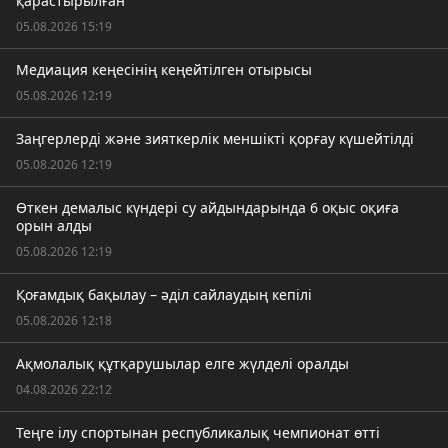
қарастырылған
05.08.2026 15:19
Медиация кеңесінің кеңейтілген отырысы
05.08.2026 12:19
Заңгерлерді және зияткерлік меншікті қорғау күшейтілді
05.08.2026 12:19
Өткен демалыс күндері су айдындарында 6 оқыс оқиға
орын алды
05.08.2026 12:19
Қоғамдық бақылау – әділ сайлаудың кепілі
05.08.2026 12:18
Ақмолалық құтқарушылар елге жүлделі оралды
04.08.2026 22:12
Теңге ілу спортынан республикалық чемпионат өтті