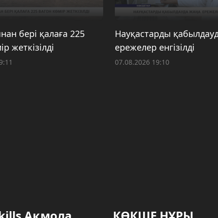
нан бері қалаға 225
Науқастарды қабылдау
ір жеткізілді
ережелер енгізілді
9:11
07.08.2026 19:10
kills Ақмола
КӨКШЕ НҰРЫ