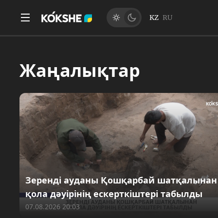
KZ
RU
Жаңалықтар
Зеренді ауданы Қошқарбай шатқалынан
қола дәуірінің ескерткіштері табылды
07.08.2026 20:03