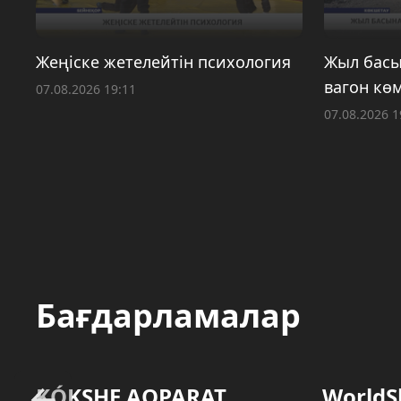
Жеңіске жетелейтін психология
Жыл басы
вагон көм
07.08.2026 19:11
07.08.2026 1
Бағдарламалар
KÓKSHE AQPARAT
WorldS