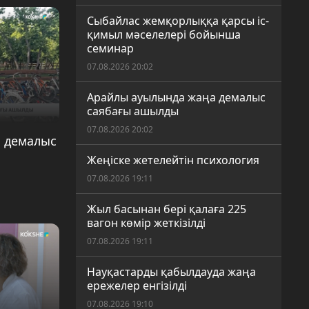
Сыбайлас жемқорлыққа қарсы іс-
қимыл мәселелері бойынша
семинар
07.08.2026 20:02
Арайлы ауылында жаңа демалыс
саябағы ашылды
07.08.2026 20:02
 демалыс
Жеңіске жетелейтін психология
07.08.2026 19:11
Жыл басынан бері қалаға 225
вагон көмір жеткізілді
07.08.2026 19:11
Науқастарды қабылдауда жаңа
ережелер енгізілді
07.08.2026 19:10