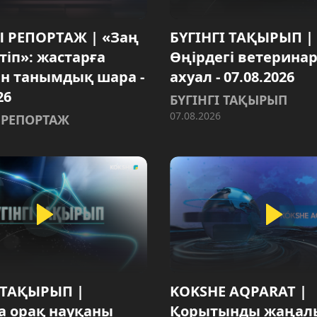
 РЕПОРТАЖ | «Заң
БҮГІНГІ ТАҚЫРЫП |
тіп»: жастарға
Өңірдегі ветерина
н танымдық шара -
ахуал - 07.08.2026
26
БҮГІНГІ ТАҚЫРЫП
07.08.2026
 РЕПОРТАЖ
 ТАҚЫРЫП |
KOKSHE AQPARAT |
а орақ науқаны
Қорытынды жаңалы