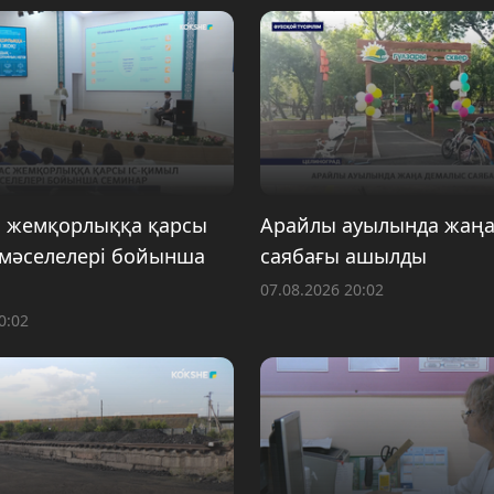
 жемқорлыққа қарсы
Арайлы ауылында жаңа
 мәселелері бойынша
саябағы ашылды
07.08.2026 20:02
0:02