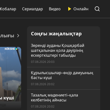
Жобалар
Сериалдар
Видео
Онлайн
Соңғы жаңалықтар
рлығы
Зеренді ауданы Қошқарбай
шатқалынан қола дәуірінің
ескерткіштері табылды
07.08.2026 20:03
Құрылысшылар–өңір дамуының
басты күші
07.08.2026 20:02
Тазалық мәдениеті–қала
ы күші
келбетінің айнасы
07.08.2026 20:02