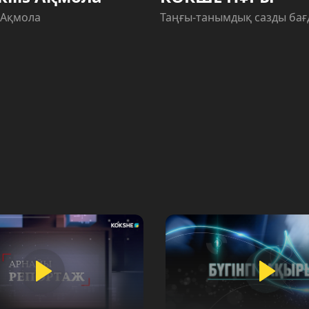
s Ақмола
Таңғы-танымдық сазды ба