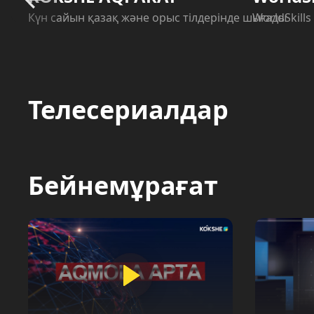
Күн сайын қазақ және орыс тілдерінде шығады
WorldSkill
Телесериалдар
Бейнемұрағат