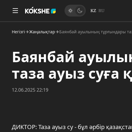
KZ
RU
Негізгі
Жаңалықтар
Баянбай ауылының тұрғындары таза
Баянбай ауылы
таза ауыз суға 
12.06.2025 22:19
ДИКТОР: Таза ауыз су - бұл әрбір қазақста