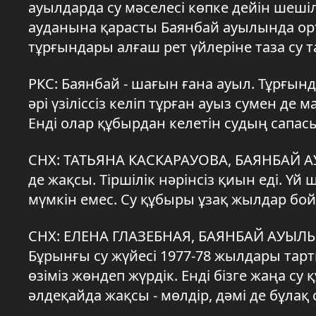
ауылдарда су мәселесі көпке дейін шешіл
ауданына қарасты Баянбай ауылында орт
тұрғындары алғаш рет үйлеріне таза су 
РКС: Баянбай - шағын ғана ауыл. Тұрғынд
әрі үзіліссіз келіп тұрған ауыз сумен де 
Енді олар құбырдан келетін судың сапа
СНХ: ТАТЬЯНА КАСКАРАУОВА, БАЯНБАЙ А
де жақсы. Тіршілік нәрінсіз қиын еді. Үй
мүмкін емес. Су құбыры ұзақ жылдар бойы
СНХ: ЕЛЕНА ГЛАЗЕБНАЯ, БАЯНБАЙ АУЫЛЫНЫ
Бұрынғы су жүйесі 1977-78 жылдары тарты
өзіміз жөндеп жүрдік. Енді бізге жаңа су
әлдеқайда жақсы - мөлдір, дәмі де бұлақ