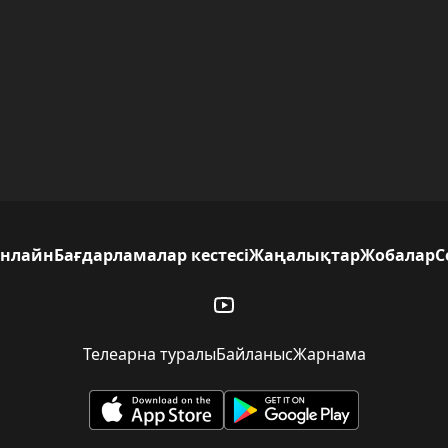
нлайн
Бағдарламалар кестесі
Жаңалықтар
Жобалар
С
Телеарна туралы
Байланыс
Жарнама