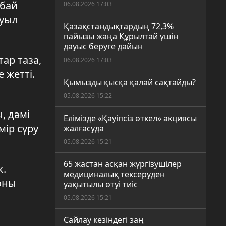
абай
06.08.2026 17:03
Ауыл
Қазақстандықтардың 72,3%
пайызы жаңа Құрылтай үшін
дауыс беруге дайын
ар таза,
06.08.2026 17:03
 жетті.
Қымызды қысқа қалай сақтайды?
05.08.2026 15:22
, дәмі
Елімізде «Қауіпсіз өткел» акциясы
мір сүру
жалғасуда
05.08.2026 15:21
65 жастан асқан жүргізушілер
к.
медициналық тексеруден
 оны
уақытылы өтуі тиіс
05.08.2026 15:21
Сайлау кезіндегі заң