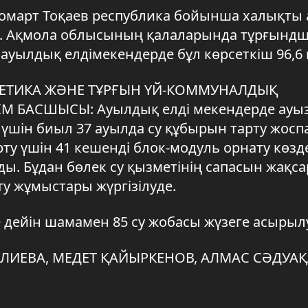
омарт Тоқаев республика бойынша халықты 
ды. Ақмола облысының қалаларында тұрғынд
ал ауылдық елдімекендерде бұл көрсеткіш 96,6
ГЕТИКА ЖӘНЕ ТҰРҒЫН ҮЙ-КОММУНАЛДЫҚ
АСШЫСЫ: Ауылдық елді мекендерде ауыз
у үшін биыл 37 ауылда су құбырын тарту жос
рту үшін 41 кешенді блок-модуль орнату көзд
ы. Бұдан бөлек су қызметінің сапасын жақса
у жұмыстары жүргізілуде.
 дейін шамамен 85 су жобасы жүзеге асырыл
АЛИЕВА, МЕДЕТ ҚАЙЫРКЕНОВ, АЛМАС СӘДУАҚ