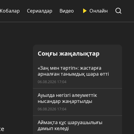
Жобалар
Сериалдар
Видео
Онлайн
Соңғы жаңалықтар
«Заң мен тәртіп»: жастарға
арналған танымдық шара өтті
06.08.2026 17:04
Ауылда негізгі әлеуметтік
нысандар жаңартылды
06.08.2026 17:04
Аймақта құс шаруашылығы
се
дамып келеді