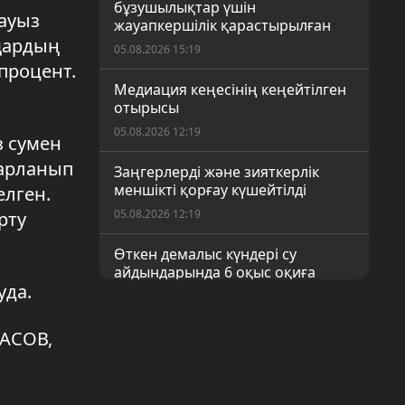
бұзушылықтар үшін
ауыз
жауапкершілік қарастырылған
щардың
05.08.2026 15:19
 процент.
Медиация кеңесінің кеңейтілген
отырысы
05.08.2026 12:19
 сумен
парланып
Заңгерлерді және зияткерлік
меншікті қорғау күшейтілді
елген.
05.08.2026 12:19
рту
Өткен демалыс күндері су
айдындарында 6 оқыс оқиға
уда.
орын алды
05.08.2026 12:19
АСОВ,
Қоғамдық бақылау – әділ
сайлаудың кепілі
05.08.2026 12:18