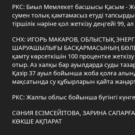
РКС: Биыл Мемлекет басшысы Қасым - Ж
сумен толық қамтамасыз етуді тапсыр
тіршілік нәріне қол жеткізу деңгейі 99, 
СНХ: ИГОРЬ МАКАРОВ, ОБЛЫСТЫҚ ЭНЕР
ШАРУАШЫЛЫҒЫ БАСҚАРМАСЫНЫҢ БӨЛІМ Б
қамту көрсеткішін 100 процентке жеткіз
отыр. Аз халқы бар ауылдарда суды таза
Қазір 37 ауыл бойынша жоба қолға алынд
мақсатында су құбырларын қайта жаңарт
РКС: Жалпы облыс бойынша бүгінгі күнге
СӘНИЯ ЕСІМСЕЙІТОВА, ЗАРИНА САПАРҒ
КӨКШЕ АҚПАРАТ