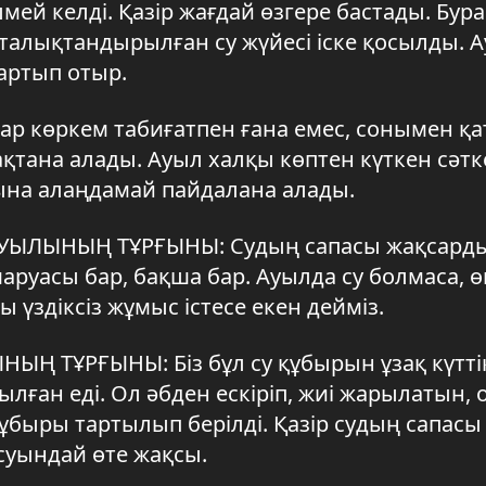
мей келді. Қазір жағдай өзгере бастады. Бур
алықтандырылған су жүйесі іске қосылды. 
тартып отыр.
ар көркем табиғатпен ғана емес, сонымен қат
мақтана алады. Ауыл халқы көптен күткен сәтке
сына алаңдамай пайдалана алады.
УЫЛЫНЫҢ ТҰРҒЫНЫ: Судың сапасы жақсарды
 шаруасы бар, бақша бар. Ауылда су болмаса, ө
 үздіксіз жұмыс істесе екен дейміз.
Ң ТҰРҒЫНЫ: Біз бұл су құбырын ұзақ күтті
лған еді. Ол әбден ескіріп, жиі жарылатын,
 құбыры тартылып берілді. Қазір судың сапасы
 суындай өте жақсы.