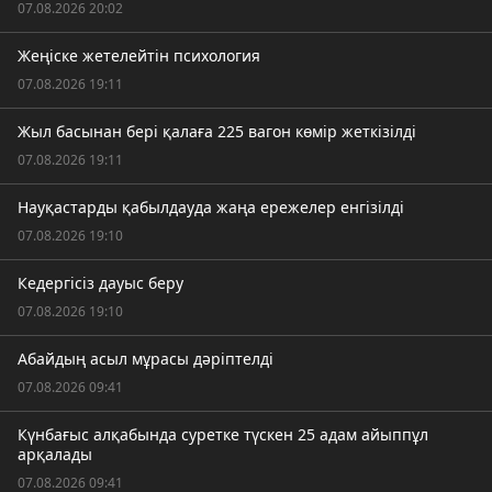
07.08.2026 20:02
Жеңіске жетелейтін психология
07.08.2026 19:11
Жыл басынан бері қалаға 225 вагон көмір жеткізілді
07.08.2026 19:11
Науқастарды қабылдауда жаңа ережелер енгізілді
07.08.2026 19:10
Кедергісіз дауыс беру
07.08.2026 19:10
Абайдың асыл мұрасы дәріптелді
07.08.2026 09:41
Күнбағыс алқабында суретке түскен 25 адам айыппұл
арқалады
07.08.2026 09:41