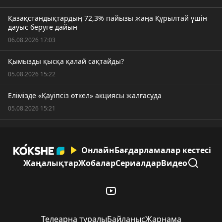
Қазақстандықтардың 72,3% пайызы жаңа Құрылтай үшін
дауыс беруге дайын
06.08.2026 17:03
Қымызды қысқа қалай сақтайды?
05.08.2026 15:22
Елімізде «Қауіпсіз өткел» акциясы жалғасуда
05.08.2026 15:21
Онлайн
Бағдарламалар кестесі
Жаңалықтар
Жобалар
Сериалдар
Видео
Телеарна туралы
Байланыс
Жарнама