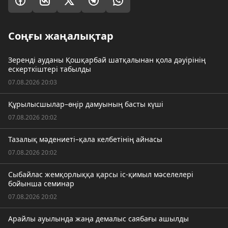
Соңғы жаңалықтар
Зеренді ауданы Қошқарбай шатқалынан қола дәуірінің
ескерткіштері табылды
07.08.2026 20:03
Құрылысшылар–өңір дамуының басты күші
07.08.2026 20:02
Тазалық мәдениеті–қала келбетінің айнасы
07.08.2026 20:02
Сыбайлас жемқорлыққа қарсы іс-қимыл мәселелері
бойынша семинар
07.08.2026 20:02
Арайлы ауылында жаңа демалыс саябағы ашылды