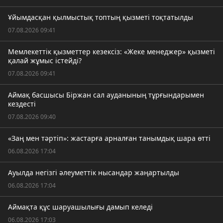
Ұйымдасқан қылмыстық топтың қызметі тоқтатылды
07.08.2026 09:41
Мемлекеттік қызметтер кезексіз: «Жеке менеджер» қызметі
қалай жұмыс істейді?
07.08.2026 09:41
Аймақ басшысы Біржан сал ауданының тұрғындарымен
кездесті
07.08.2026 09:40
«Заң мен тәртіп»: жастарға арналған танымдық шара өтті
06.08.2026 17:04
Ауылда негізгі әлеуметтік нысандар жаңартылды
06.08.2026 17:04
Аймақта құс шаруашылығы дамып келеді
06.08.2026 17:03