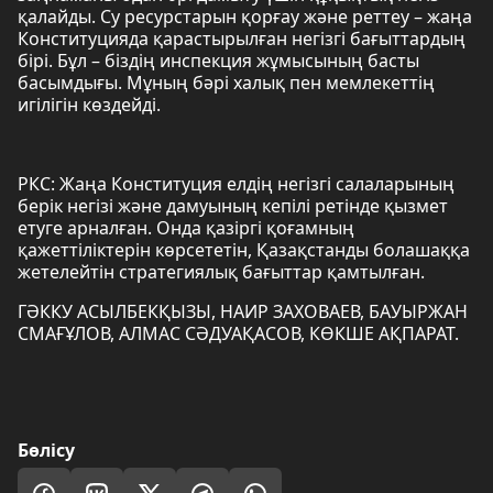
қалайды. Су ресурстарын қорғау және реттеу – жаңа
Конституцияда қарастырылған негізгі бағыттардың
бірі. Бұл – біздің инспекция жұмысының басты
басымдығы. Мұның бәрі халық пен мемлекеттің
игілігін көздейді.
РКС: Жаңа Конституция елдің негізгі салаларының
берік негізі және дамуының кепілі ретінде қызмет
етуге арналған. Онда қазіргі қоғамның
қажеттіліктерін көрсететін, Қазақстанды болашаққа
жетелейтін стратегиялық бағыттар қамтылған.
ГӘККУ АСЫЛБЕКҚЫЗЫ, НАИР ЗАХОВАЕВ, БАУЫРЖАН
СМАҒҰЛОВ, АЛМАС СӘДУАҚАСОВ, КӨКШЕ АҚПАРАТ.
Бөлісу