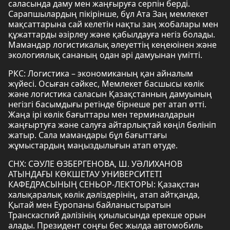
саласында даму мен жаңғыруға серпін берді.
Сарапшылардың пікірінше, бұл Ата Заң мемлекет
мақсаттарына сай келетін нақты заң жобалары мен
құжаттарды әзірлеу және қабылдауға негіз болады.
Мамандар логистикалық әлеуеттің кеңеюінен және
экологиялық сананың одан әрі дамуынан үмітті.
РКС: Логистика – экономиканың қан айналым
жүйесі. Осыған сәйкес, Мемлекет басшысы көлік
және логистика саласын Қазақстанның дамуының
негізгі басымдығы ретінде бірнеше рет атап өтті.
Жаңа ірі көлік бағыттары мен терминалдарын
жаңғыртуға және салуға айтарлықтай көңіл бөлініп
жатыр. Сала мамандары бұл бағыттағы
жұмыстардың маңыздылығын атап өтуде.
СНХ: СӘУЛЕ ӨЗБЕРГЕНОВА, Ш. УӘЛИХАНОВ
АТЫНДАҒЫ КӨКШЕТАУ УНИВЕРСИТЕТІ
КАФЕДРАСЫНЫҢ СЕНЬОР-ЛЕКТОРЫ: Қазақстан
халықаралық көлік дәліздерінің, атап айтқанда,
Қытай мен Еуропаны байланыстыратын
Транскаспий дәлізінің қиылысында ерекше орын
алады. Президент соңғы бес жылда автомобиль