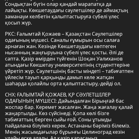
Сондықтан бүгін олар қандай марапатқа да
лайықты. Көкшетаудағы сәулетшілер де аймақтың
заманауи келбетін қалыптастыруға сүбелі үлес
қосып жүр.
РКС: Ғалымтай Қожаев – Қазақстан Сәулетшілер
одағының мүшесі. Саналы ғұмырын осы салаға
арнаған жан. Кезінде Көкшетаудағы көптеген
нысанның жаңғыруына сүбелі үлес қосты. Әлі де
сапта. Қазір өмірден түйгенін Шоқан Уәлиханов
атындағы Көкшетау университетінің студенттеріне
үйретіп жүр. Сәулетшінің басты міндеті – табиғатпен
үйлесім тауып қарқынды дамып келе жатқан
шаһарда қолайлы орта қалыптастыру,-дейді ол.
СНХ: ҒАЛЫМТАЙ ҚОЖАЕВ, ҚР СӘУЛЕТШІЛЕР
ОДАҒЫНЫҢ МҮШЕСІ: Дайындалған Бірыңғай бас
жоспар бар. Керемет жасалған. Жаңа жағалау қалай
жаңартылды. Көз сүйсінеді. Қопа көлі бізге
табиғаттың берген сыйы ғой. Соны ұтымды
пайдалана білуіміз керек. Астананы бәріміз білеміз.
Менің жасымдағылар бұрынғы Целиноград кезін
ұдайы еске алады. Ал қазір қарасаңыз