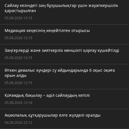
Сайлау кезіндегі заң бұзушылықтар үшін жауапкершілік
қарастырылған
05.08.2026 15:19
Медиация кеңесінің кеңейтілген отырысы
05.08.2026 12:19
Заңгерлерді және зияткерлік меншікті қорғау күшейтілді
05.08.2026 12:19
Өткен демалыс күндері су айдындарында 6 оқыс оқиға
орын алды
05.08.2026 12:19
Қоғамдық бақылау – әділ сайлаудың кепілі
05.08.2026 12:18
Ақмолалық құтқарушылар елге жүлделі оралды
04.08.2026 22:12