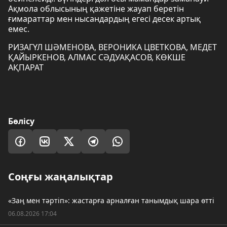
Ақмола облысының қажетіне жауап беретін
ғимараттар мен нысандардың егесі десек артық
емес.
РИЗАГҮЛ ШӘМЕНОВА, ВЕРОНИКА ЦВЕТКОВА, МЕДЕТ
ҚАЙЫРКЕНОВ, АЛМАС СӘДУАҚАСОВ, КӨКШЕ
АҚПАРАТ
Бөлісу
Соңғы жаңалықтар
«Заң мен тәртіп»: жастарға арналған танымдық шара өтті
06.08.2026 17:04