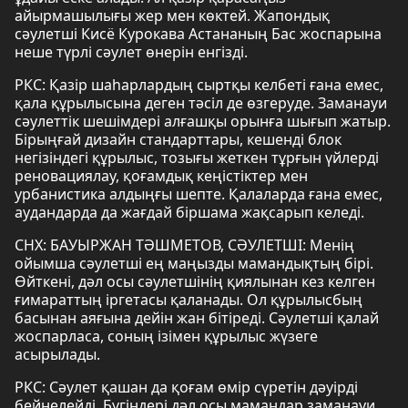
айырмашылығы жер мен көктей. Жапондық
сәулетші Кисё Курокава Астананың Бас жоспарына
неше түрлі сәулет өнерін енгізді.
РКС: Қазір шаһарлардың сыртқы келбеті ғана емес,
қала құрылысына деген тәсіл де өзгеруде. Заманауи
сәулеттік шешімдері алғашқы орынға шығып жатыр.
Бірыңғай дизайн стандарттары, кешенді блок
негізіндегі құрылыс, тозығы жеткен тұрғын үйлерді
реновациялау, қоғамдық кеңістіктер мен
урбанистика алдыңғы шепте. Қалаларда ғана емес,
аудандарда да жағдай біршама жақсарып келеді.
СНХ: БАУЫРЖАН ТӘШМЕТОВ, СӘУЛЕТШІ: Менің
ойымша сәулетші ең маңызды мамандықтың бірі.
Өйткені, дәл осы сәулетшінің қиялынан кез келген
ғимараттың іргетасы қаланады. Ол құрылысбың
басынан аяғына дейін жан бітіреді. Сәулетші қалай
жоспарласа, соның ізімен құрылыс жүзеге
асырылады.
РКС: Сәулет қашан да қоғам өмір сүретін дәуірді
бейнелейді. Бүгіндері дәл осы мамандар заманауи