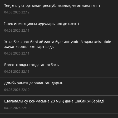
Теңге ілу спортынан республикалық чемпионат өтті
04.08.2026 22:12
Ішек инфекциясы аурулары әлі де өзекті
04.08.2026 22:11
Жыл басынан бері аймақта буллинг үшін 8 адам әкімшілік
жауапкершілікке тартылды
04.08.2026 22:11
Болат жолды таңдаған отбасы
04.08.2026 22:11
Домбырамен дараланған дарын
04.08.2026 22:10
Шағалалы су қоймасына 20 мың дана шабақ жіберілді
04.08.2026 22:10