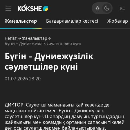
RU
Жаңалықтар
Бағдарламалар кестесі
Жобалар
Негізгі
Жаңалықтар
Бүгін – Дүниежүзілік сәулетшілер күні
Бүгін – Дүниежүзілік
сәулетшілер күні
01.07.2026 23:20
ДИКТОР: Сәулетші мамандығы қай кезеңде де
маңызын жойған емес. Бүгін – Дүниежүзілік
сәулетшілер күні. Шаһардың дамуын, тұрғындардың
жайлылығы мен қоғамдық ортаның сапасын тікелей
дәл осы сәулетшілермен байланыстырамыз.