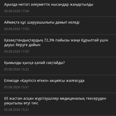
Ауылда негізгі әлеуметтік нысандар жаңартылды
06.08.2026 17:04
Аймақта құс шаруашылығы дамып келеді
06.08.2026 17:03
Қазақстандықтардың 72,3% пайызы жаңа Құрылтай үшін
дауыс беруге дайын
06.08.2026 17:03
Қымызды қысқа қалай сақтайды?
05.08.2026 15:22
Елімізде «Қауіпсіз өткел» акциясы жалғасуда
05.08.2026 15:21
65 жастан асқан жүргізушілер медициналық тексеруден
уақытылы өтуі тиіс
05.08.2026 15:21