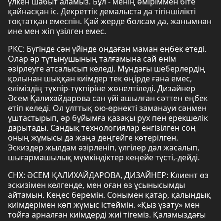
үлкен шабыт аламыз. Бұл - менің өміріммен біте
қайнасқан іс. Декреттік демалыста да тігіншілікті
тоқтатқан емеспін. Қай жерде болсам да, жанымнан
ине мен жіп үзілген емес.
РКС: Бүгінде сән үйінде ондаған маман еңбек етеді.
Олар әр тұтынушының талғамына сай өнім
әзірлеуге атсалысып келеді. Мұндағы шеберлердің
қолынан шыққан киімдер тек өңірде ғана емес,
еліміздің түкпір-түкпіріне жөнелтіледі. Дизайнер
Әсем Қалихайдарова сән үйі ашылған сәттен еңбек
етіп келеді. Ол ұлттық ою-өрнекті заманауи сәнмен
ұштастырып, әр бұйымға қазақы рух пен ерекшелік
дарытады. Сандық технологиялар енгізілген соң
оның жұмысы да жаңа деңгейге көтерілген.
Эскиздер жылдам әзірленіп, үлгілер дәл жасалып,
шығармашылық мүмкіндіктер кеңейе түсті,-дейді.
СНХ: ӘСЕМ ҚАЛИХАЙДАРОВА, ДИЗАЙНЕР: Клиент өз
эскизімен келгенде, мен оған өз ұсынысымды
айтамын. Кеңес беремін. Сонымен қатар, қалыңдық
киімдерімен көп жұмыс істеймін. «Қыз ұзату» мен
тойға арналған киімдерді жиі тігеміз. Қаламыздағы