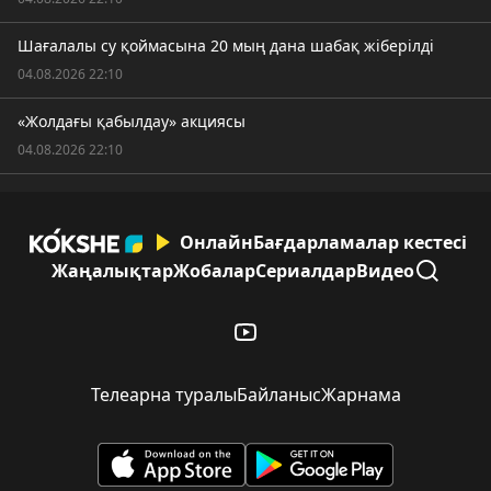
Шағалалы су қоймасына 20 мың дана шабақ жіберілді
04.08.2026 22:10
«Жолдағы қабылдау» акциясы
04.08.2026 22:10
Онлайн
Бағдарламалар кестесі
Жаңалықтар
Жобалар
Сериалдар
Видео
Телеарна туралы
Байланыс
Жарнама