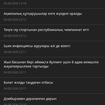
05.08.2026 12:18
Ақмолалық құтқарушылар елге жүлделі оралды
04.08.2026 22:12
Теңге ілу спортынан республикалық чемпионат өтті
04.08.2026 22:12
Ішек инфекциясы аурулары әлі де өзекті
04.08.2026 22:11
Жыл басынан бері аймақта буллинг үшін 8 адам әкімшілік
жауапкершілікке тартылды
04.08.2026 22:11
Болат жолды таңдаған отбасы
04.08.2026 22:11
Домбырамен дараланған дарын
04.08.2026 22:10