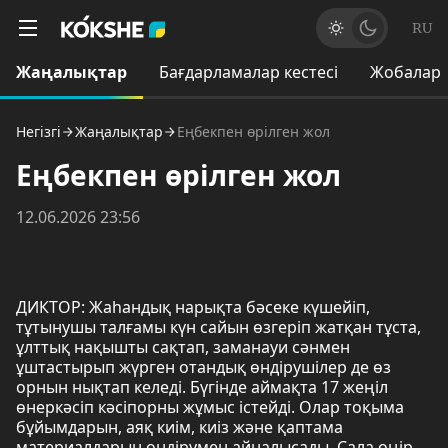
RU
Жаңалықтар
Бағдарламалар кестесі
Жобалар
Негізгі
Жаңалықтар
Еңбекпен өрілген жол
Еңбекпен өрілген жол
12.06.2026 23:56
ДИКТОР: Жаһандық нарықта бәсеке күшейіп,
тұтынушы талғамы күн сайын өзгеріп жатқан тұста,
ұлттық нақышты сақтап, заманауи сәнмен
ұштастырып жүрген отандық өндірушілер де өз
орнын нықтап келеді. Бүгінде аймақта 17 жеңіл
өнеркәсіп кәсіпорны жұмыс істейді. Олар тоқыма
бұйымдарын, аяқ киім, киіз және қаптама
материалдарын өндірумен айналысады. Сала өңір