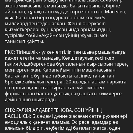
экономикасының маңызды бағыттарының біріне
айналып, тұрақты өсімді де көрсетіп отыр. Мәселен,
жыл басынан бері өндірілген өнім көлемі 5
миллиард теңгеден асқан. Жеңіл өнеркәсіп
қызметкерлері күні қарсаңында арнамыздың
түсірілім тобы «Ақай» сән үйінің жұмысымен
танысып қайтты.
РКС: Тігіншілік - үлкен ептілік пен шығармашылықты
қажет ететін мамандық. Көкшетаулық кәсіпкер
Ғалия Алдабергенова бұл саланың қыр-сырын терең
меңгерген жан. Қарапайым тігін машинасынан
басталған іс бүгінде табысты кәсіпке, танылған
брендке айналып үлгерді. 20 жылдан астам нарықта
өз орнын қалыптастырған сән үйі - мектеп
формасынан бастап ұлттық нақыштағы киімдерге
дейін пішіп шығарады.
СНХ: ҒАЛИЯ АЛДАБЕРГЕНОВА, СӘН ҮЙІНІҢ
БАСШЫСЫ: Біз әдемі дүние жасаған сәтте рухани әрі
эмоциялық қанағат аламыз. Әсіресе, адамдар өз
алғысын білдіріп, еңбегімізді бағалап жатса, одан