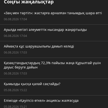
Соңғы жаңалықтар
«Заң мен тәртіп»: жастарға арналған танымдық шара өтті
06.08.2026 17:04
Ауылда негізгі әлеуметтік нысандар жаңартылды
06.08.2026 17:04
Аймақта құс шаруашылығы дамып келеді
06.08.2026 17:03
Қазақстандықтардың 72,3% пайызы жаңа Құрылтай үшін
дауыс беруге дайын
06.08.2026 17:03
Қымызды қысқа қалай сақтайды?
05.08.2026 15:22
Елімізде «Қауіпсіз өткел» акциясы жалғасуда
05.08.2026 15:21