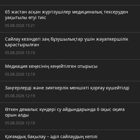
65 жастан асқан жүргізушілер медициналық тексеруден
уақытылы өтуі тиіс
05.08.2026 15:21
Сайлау кезіндегі заң бұзушылықтар үшін жауапкершілік
қарастырылған
05.08.2026 15:19
Медиация кеңесінің кеңейтілген отырысы
05.08.2026 12:19
Заңгерлерді және зияткерлік меншікті қорғау күшейтілді
05.08.2026 12:19
Өткен демалыс күндері су айдындарында 6 оқыс оқиға
орын алды
05.08.2026 12:19
Қоғамдық бақылау – әділ сайлаудың кепілі