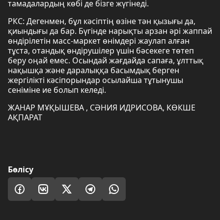
тамадалардың көбі де бізге жүгінеді.
РКС: Дегенмен, бұл кәсіптің өзіне тән қызығы да,
қиындығы да бар. Бүгінде нарықты арзан әрі жаппай
өндірілетін масс-маркет өнімдері жаулап алған
тұста, отандық өндірушілер үшін бәсекеге төтеп
беру оңай емес. Осындай жағдайда сапаға, ұлттық
нақышқа және даралыққа басымдық берген
жергілікті кәсіпорындар осылайша тұтынушы
сеніміне ие болып келеді.
ЖАНАР МҰҚЫШЕВА , СӘНИЯ ИДРИСОВА, КӨКШЕ
АҚПАРАТ
Бөлісу