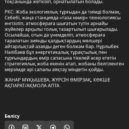
тоқсанында жеткізіп, орнатылатын болады.
РКС: Жоба экологиялық тұрғыдан да тиімді болмақ.
Себебі, жаңа станцияда «таза көмір» технологиясы
енгізіліп, атмосфераға шығатын түтін арнайы
жүйелер арқылы толық тазартылып шығарылады.
Осылайша, отын да үнемделіп, атмосфераға
таралатын зиянды қалдықтардың мөлшері
айтарлықтай азаяды деген болжам бар. Нұрлыбек
Нәлібаев бұл энергетикалық тұрақтылық пен
тұрғындардың өмір сапасына тікелей әсер ететін
стратегиялық жоба екенін атап, жобаны белгіленген
мерзімде әрі сапалы аяқтау міндетін қойды.
ЖАНАР МҰҚЫШЕВА, ЖҮРСІН ӨМІРЗАҚ, КӨКШЕ
АҚПАРАТ/АҚМОЛА АПТА
Бөлісу