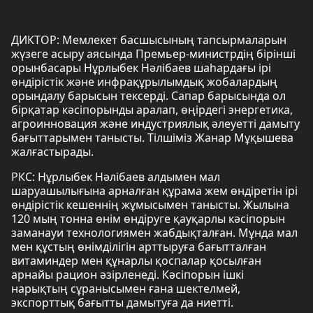
ДИКТОР: Мемлекет басшысының тапсырмаларын
жүзеге асыру аясында Премьер-министрдің бірінші
орынбасары Нұрлыбек Нәлібаев шаһардағы ірі
өндірістік және инфрақұрылымдық жобалардың
орындалу барысын тексерді. Сапар барысында ол
бірқатар кәсіпорынды аралап, өңірдегі энергетика,
агроинновация және индустриялық әлеуетті дамыту
бағыттарымен танысты. Тілшіміз Жанар Мұқышева
жалғастырады.
РКС: Нұрлыбек Нәлібаев алдымен мал
шаруашылығына арналған құрама жем өндіретін ірі
өндірістік кешеннің жұмысымен танысты. Жылына
120 мың тонна өнім өндіруге қауқарлы кәсіпорын
заманауи технологиямен жабдықталған. Мұнда мал
мен құстың өнімділігін арттыруға бағытталған
витаминдер мен құнарлы қоспалар қосылған
арнайы рацион әзірленеді. Кәсіпорын ішкі
нарықтың сұранысымен ғана шектелмей,
экспорттық бағытты дамытуға да ниетті.