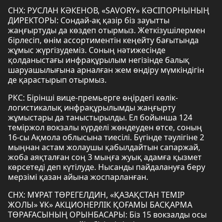
СНХ: РУСЛАН КӘКЕНОВ, «SАVORY» КӘСІПОРНЫНЫҢ
ДИРЕКТОРЫ: Сондай-ақ қазір біз зауытты
жаңғыртуды да көздеп отырмыз. Жеткізушілермен
бірлесіп, өнім ассортиментін кеңейту бағытында
жұмыс жүргізудеміз. Соның нәтижесінде
қолданыстағы инфрақұрылым негізінде балық
шаруашылығына арналған жем өндіру мүмкіндігін
де қарастырып отырмыз.
РКС: Бірінші вице-премьерге өңірдегі көлік-
логистикалық инфрақұрылымды жаңғырту
жұмыстары да таныстырылды. Ел бойынша 124
теміржол вокзалы күрделі жөндеуден өтсе, соның
16-сы Ақмола облысына тиесілі. Бүгінде тәулігіне 2
мыңнан астам жолаушы қабылдайтын сапаржай,
жоба аяқталған соң 3 мыңға жуық адамға қызмет
көрсетеді деп күтілуде. Нысанды пайдалануға беру
мерзімі қазан айына жоспарланған.
СНХ: МҰРАТ ТӨРЕГЕЛДИН, «ҚАЗАҚСТАН ТЕМІР
ЖОЛЫ» ҰК» АКЦИОНЕРЛІК ҚОҒАМЫ БАСҚАРМА
ТӨРАҒАСЫНЫҢ ОРЫНБАСАРЫ: Біз 15 вокзалды осы