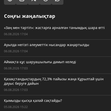
Соңғы жаңалықтар
«Заң мен тәртіп»: жастарға арналған танымдық шара өтті
06.08.2026 17:04
Ауылда негізгі әлеуметтік нысандар жаңартылды
06.08.2026 17:04
Аймақта құс шаруашылығы дамып келеді
06.08.2026 17:03
Қазақстандықтардың 72,3% пайызы жаңа Құрылтай үшін
дауыс беруге дайын
06.08.2026 17:03
Қымызды қысқа қалай сақтайды?
05.08.2026 15:22