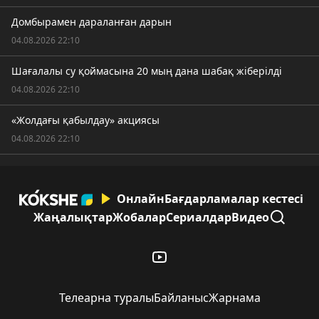
Домбырамен дараланған дарын
04.08.2026 22:10
Шағалалы су қоймасына 20 мың дана шабақ жіберілді
04.08.2026 22:10
«Жолдағы қабылдау» акциясы
04.08.2026 22:10
Онлайн
Бағдарламалар кестесі
Жаңалықтар
Жобалар
Сериалдар
Видео
Телеарна туралы
Байланыс
Жарнама