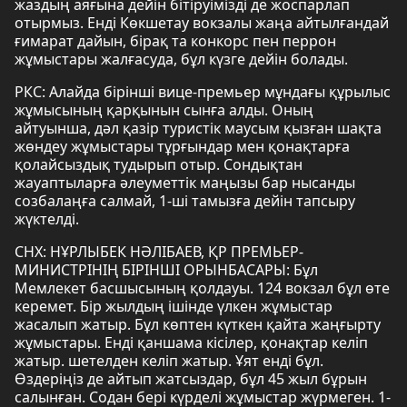
жаздың аяғына дейін бітіруімізді де жоспарлап
отырмыз. Енді Көкшетау вокзалы жаңа айтылғандай
ғимарат дайын, бірақ та конкорс пен перрон
жұмыстары жалғасуда, бұл күзге дейін болады.
РКС: Алайда бірінші вице-премьер мұндағы құрылыс
жұмысының қарқынын сынға алды. Оның
айтуынша, дәл қазір туристік маусым қызған шақта
жөндеу жұмыстары тұрғындар мен қонақтарға
қолайсыздық тудырып отыр. Сондықтан
жауаптыларға әлеуметтік маңызы бар нысанды
созбалаңға салмай, 1-ші тамызға дейін тапсыру
жүктелді.
СНХ: НҰРЛЫБЕК НӘЛІБАЕВ, ҚР ПРЕМЬЕР-
МИНИСТРІНІҢ БІРІНШІ ОРЫНБАСАРЫ: Бұл
Мемлекет басшысының қолдауы. 124 вокзал бұл өте
керемет. Бір жылдың ішінде үлкен жұмыстар
жасалып жатыр. Бұл көптен күткен қайта жаңғырту
жұмыстары. Енді қаншама кісілер, қонақтар келіп
жатыр. шетелден келіп жатыр. Ұят енді бұл.
Өздеріңіз де айтып жатсыздар, бұл 45 жыл бұрын
салынған. Содан бері күрделі жұмыстар жүрмеген. 1-