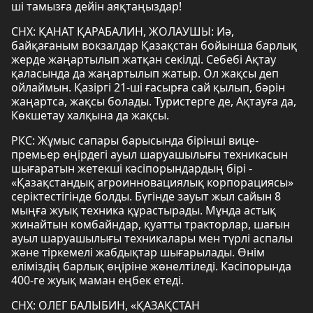
ші тамызға дейін аяқтаңыздар!
СНХ: ҚАНАТ ҚАРАБАЛИН, ЖОЛАУШЫ: Иә,
байқағаным вокзалдар Қазақстан бойынша барлық
жерде жаңартылып жатқан секілді. Себебі Ақтау
қаласында да жаңартылып жатыр. Ол жақсы деп
ойлаймын. Қазіргі 21-ші ғасырға сай қылып, бәрін
жаңартса, жақсы болады. Туристерге де, Ақтауға да,
Көкшетау халқына да жақсы.
РКС: Жұмыс сапары барысында бірінші вице-
премьер өңірдегі ауыл шаруашылығы техникасын
шығаратын жетекші кәсіпорындардың бірі -
«Қазақстандық агроинновациялық корпорациясы»
серіктестігінде болды. Бүгінде зауыт жыл сайын 8
мыңға жуық техника құрастырады. Мұнда астық
жинайтын комбайндар, қуатты тракторлар, шағын
ауыл шаруашылығы техникалары мен түрлі аспалы
және тіркемелі жабдықтар шығарылады. Өнім
еліміздің барлық өңіріне жөнелтіледі. Кәсіпорында
400-ге жуық маман еңбек етеді.
СНХ: ОЛЕГ БАЛЫБИН, «ҚАЗАҚСТАН