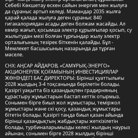
Себебі Көкшетау өскен сайын энергия мен жылуға
да сұраныс артып келеді. Мамандар 2035 жылға
қарай қалада жылуға деген сұраныс 840
гигакалориядан асады деген болжам жасайды. Ал
көмір жағып, қосымша электр құрылғылар қосып, су
жылытудан мезі болған тұрғындар жылу электр
орталығының тезірек біткенін қалайды. Бұл -
Мемлекет басшысының назарында да тұрған
мәселе.
СНХ: АҢСАР АЙДАРОВ, «САМҰРЫҚ-ЭНЕРГО»
АКЦИОНЕРЛІК ҚОҒАМЫНЫҢ ИНВЕСТИЦИЯЛАР
ЖӨНІНДЕГІ БАС ДИРЕКТОРЫ: Бірінші қуаттылығы
2028 жылдың 3-4 тоқсанында берілетін болады.
Қазіргі уақытта біз қазандықпен градирняның
құрастыру жұмыстарын бастап кеттік отырмыз.
Сонымен бірге биыл жол жұмыстары, теміржол
жұмыстары және скі қосу, қазандық жұмыстары
бітетін болады. Қазіргі таңда биыл қазан айында
бірінші қазандықтың жабдықтары жеткізілетін
болады, турбиналарымызды келесі жылдың наурыз
айынан, сонымен бірге 2028 жылдың бірінші