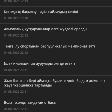
05.08.2026 12:19
Қоғамдық бақылау – әділ сайлаудың кепілі
05.08.2026 12:18
Ақмолалық құтқарушылар елге жүлделі оралды
04.08.2026 22:12
Теңге ілу спортынан республикалық чемпионат өтті
04.08.2026 22:12
Ішек инфекциясы аурулары әлі де өзекті
04.08.2026 22:11
Жыл басынан бері аймақта буллинг үшін 8 адам әкімшілік
жауапкершілікке тартылды
04.08.2026 22:11
Болат жолды таңдаған отбасы
04.08.2026 22:11