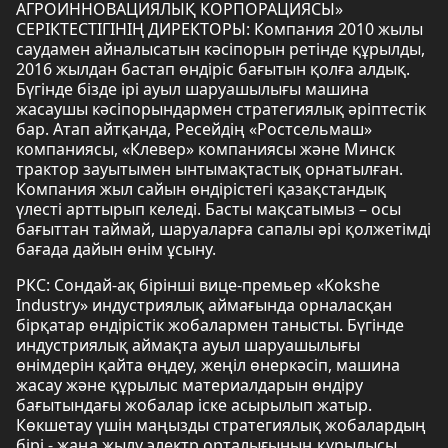
АГРОИННОВАЦИЯЛЫҚ КОРПОРАЦИЯСЫ»
СЕРІКТЕСТІГІНІҢ ДИРЕКТОРЫ: Компания 2010 жылы
саудамен айналысатын кәсіпорын ретінде құрылды,
2016 жылдан бастап өндіріс бағытын қолға алдық.
Бүгінде бізде ірі ауыл шаруашылығы машина
жасаушы кәсіпорындармен стратегиялық әріптестік
бар. Атап айтқанда, Ресейдің «Ростсельмаш»
компаниясы, «Клевер» компаниясы және Минск
трактор зауытымен ынтымақтастық орнатылған.
Компания жыл сайын өндірістегі қазақстандық
үлесті арттырып келеді. Басты мақсатымыз – осы
бағыттан таймай, шаруаларға сапалы әрі қолжетімді
бағада дайын өнім ұсыну.
РКС: Сондай-ақ бірінші вице-премьер «Kokshe
Industry» индустриялық аймағында орналасқан
бірқатар өндірістік жобалармен танысты. Бүгінде
индустриялық аймақта ауыл шаруашылығы
өнімдерін қайта өңдеу, жеңіл өнеркәсіп, машина
жасау және құрылыс материалдарын өндіру
бағытындағы жобалар іске асырылып жатыр.
Көкшетау үшін маңызды стратегиялық жобалардың
бірі - жаңа жылу электр орталығының құрылысы.