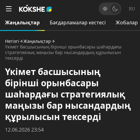
RU
Жаңалықтар
Бағдарламалар кестесі
Жобалар
Негізгі
Жаңалықтар
Үкімет басшысының бірінші орынбасары шаһардағы
стратегиялық маңызы бар нысандардың құрылысын
тексерді
Үкімет басшысының
бірінші орынбасары
шаһардағы стратегиялық
маңызы бар нысандардың
құрылысын тексерді
12.06.2026 23:54