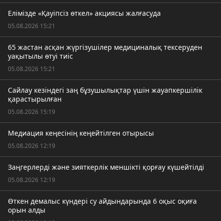
Елімізде «Қауіпсіз өткел» акциясы жалғасуда
05.08.2026 15:21
65 жастан асқан жүргізушілер медициналық тексеруден
уақытылы өтуі тиіс
05.08.2026 15:21
Сайлау кезіндегі заң бұзушылықтар үшін жауапкершілік
қарастырылған
05.08.2026 15:19
Медиация кеңесінің кеңейтілген отырысы
05.08.2026 12:19
Заңгерлерді және зияткерлік меншікті қорғау күшейтілді
05.08.2026 12:19
Өткен демалыс күндері су айдындарында 6 оқыс оқиға
орын алды