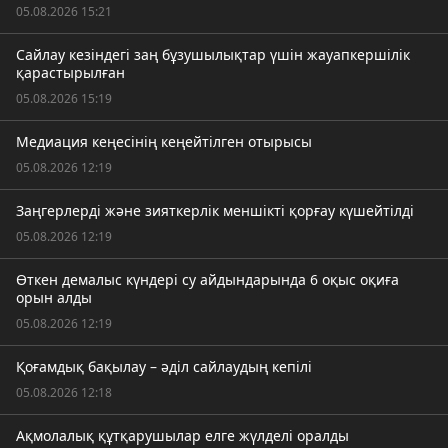
05.08.2026 15:21
Сайлау кезіндегі заң бұзушылықтар үшін жауапкершілік
қарастырылған
05.08.2026 15:19
Медиация кеңесінің кеңейтілген отырысы
05.08.2026 12:19
Заңгерлерді және зияткерлік меншікті қорғау күшейтілді
05.08.2026 12:19
Өткен демалыс күндері су айдындарында 6 оқыс оқиға
орын алды
05.08.2026 12:19
Қоғамдық бақылау – әділ сайлаудың кепілі
05.08.2026 12:18
Ақмолалық құтқарушылар елге жүлделі оралды