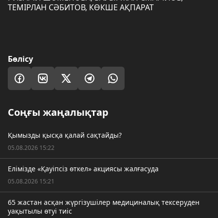
ТЕМІРЛАН СӘБИТОВ, КӨКШЕ АҚПАРАТ
Бөлісу
Соңғы жаңалықтар
Қымызды қысқа қалай сақтайды?
05.08.2026 15:22
Елімізде «Қауіпсіз өткел» акциясы жалғасуда
05.08.2026 15:21
65 жастан асқан жүргізушілер медициналық тексеруден
уақытылы өтуі тиіс