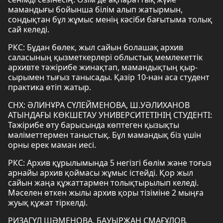
мамандығы бойынша білім алып жатырмын,
сондықтан бұл жұмыс менің кәсіби бағытыма толық
сай келеді.
РКС: Бұдан бөлек, жыл сайын болашақ архив
саласының қызметкерлері облыстық мемлекеттік
архивте тәжірибе жинақтап, мамандықтың қыр-
сырымен тығыз танысады. Қазір 10-нан аса студент
практика өтіп жатыр.
СНХ: ӘЛИНҰРА СҮЛЕЙМЕНОВА, Ш.УӘЛИХАНОВ
АТЫНДАҒЫ КӨКШЕТАУ УНИВЕРСИТЕТІНІҢ СТУДЕНТІ:
Тәжірибе өту барысында көптеген қызықты
мәліметтермен таныстық. Бұл мамандық біз үшін
орны ерек маман иесі.
РКС: Архив құрылымында 5 негізгі бөлім және тоғыз
арнайы архив қоймасы жұмыс істейді. Қор жыл
сайын жаңа құжаттармен толықтырылып келеді.
Мәселен өткен жылы архив қоры тізіміне 2 мыңға
жуық құжат тіркелді.
РИЗАГҮЛ ШӘМЕНОВА, БАУЫРЖАН СМАҒҰЛОВ,