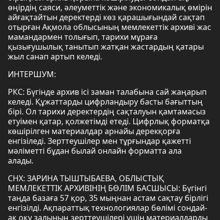
өңірдің саяси, әлеуметтік және экономикалық өмірін
айғақтайтын деректерді көз қарашығындай сақтап
отырған Ақмола облысының мемлекеттік архиві жас
мамандармен толығып, тарихи мұраға
қызығушылық танытып жатқан жастардың қатары
жыл санап артып келеді.
ИНТЕРШУМ:
РКС: Бүгінде архив ісі заман талабына сай жаңарып
келеді. Құжаттарды цифрландыру басты бағыттың
бірі. Ол тарихи деректердің сақталуын қамтамасыз
етуімен қатар, қолжетімді етеді. Цифрлық форматқа
көшірілген материалдар арнайы дерекқорға
енгізіледі. Зерттеушілер мен тұрғындар қажетті
мәліметті бұдан былай онлайн форматта ала
алады.
СНХ: ЗАРИНА ТЫШТЫБАЕВА, ОБЛЫСТЫҚ
МЕМЛЕКЕТТІК АРХИВІНІҢ БӨЛІМ БАСШЫСЫ: Бүгінгі
таңда базаға 57 қор, 35 мыңнан астам сақтау бірлігі
енгізілді. Ақпараттық технологиялар бөлімі сондай-
ақ оқу залының зерттеушілері үшін материалдарды