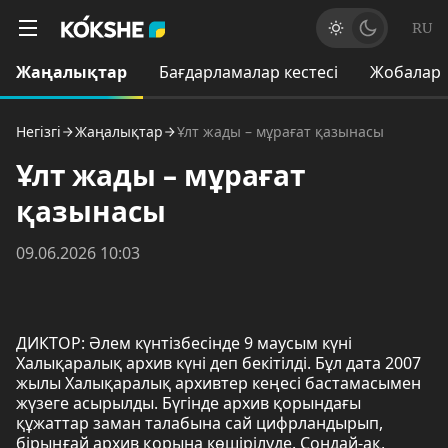
RU
Жаңалықтар
Бағдарламалар кестесі
Жобалар
Негізгі
Жаңалықтар
Ұлт жады – мұрағат қазынасы
Ұлт жады – мұрағат
қазынасы
09.06.2026 10:03
ДИКТОР: Әлем күнтізбесінде 9 маусым күні
Халықаралық архив күні деп бекітілді. Бұл дата 2007
жылы Халықаралық архивтер кеңесі бастамасымен
жүзеге асырылды. Бүгінде архив қорындағы
құжаттар заман талабына сай цифрландырып,
бірыңғай архив қорына көшірілуде. Сондай-ақ,