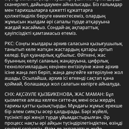
сканерлеп, дайындаумен айналысады. Біз ғалымдар
мен тарихшыларға қажетті құжаттарға
қолжетімділік беруге көмектесеміз, олардың
жұмысын жылдам әрі сапалы түрде атқаруына
жағдай жасаймыз. Сондай-ақ ақпараттық
қауіпсіздікті қамтамасыз етеміз.
РКС: Соңғы жылдары архив саласына қызығушылық
танытып келе жатқан жастардың қатары артып
келеді. Бұл қуанарлық құбылыс. Өйткені, жас
буынның келуі саланың жаңаруына, цифрлық
технологиялардың кеңінен енгізілуіне және архив
ісіне жаңа леп беріп, жаңа деңгейге көтерілуіне жол
ашады. Осылайша, архив ісі өткенді сақтап қана
қоймай, болашаққа жол салатын көпірге айналуда.
СНХ: АҚСӘУЛЕ ҚЫЗБИКЕНОВА, ЖАС МАМАН: Бұл
қызметке алғаш келген сәтте-ақ мені осы жердің
тарихы қатты қызықтырды. Мұндағы жұмыс ерекше
бір әлем сияқты әсер қалдырады. Бәрі жүйелі,
түсінікті әрі жеңіл түрде ұйымдастырылған. Әр
процесс нақты әрі айқын түсіндірілетіндіктен, өзіңді
сенімді сезінесің. Өзім де ақпараттық жүйе