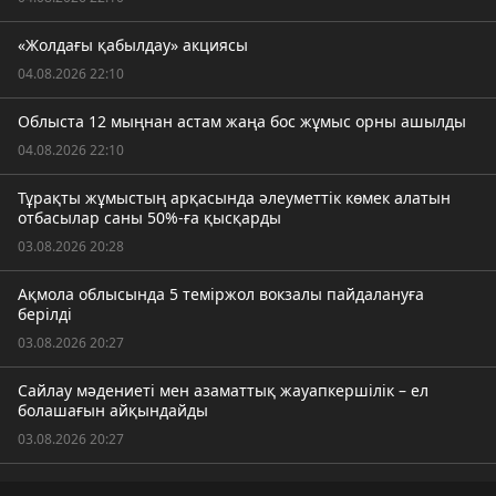
«Жолдағы қабылдау» акциясы
04.08.2026 22:10
Облыста 12 мыңнан астам жаңа бос жұмыс орны ашылды
04.08.2026 22:10
Тұрақты жұмыстың арқасында әлеуметтік көмек алатын
отбасылар саны 50%-ға қысқарды
03.08.2026 20:28
Ақмола облысында 5 теміржол вокзалы пайдалануға
берілді
03.08.2026 20:27
Сайлау мәдениеті мен азаматтық жауапкершілік – ел
болашағын айқындайды
03.08.2026 20:27