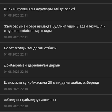
Ішек инфекциясы аурулары әлі де өзекті
04.08.2026 22:11
Жыл басынан бері аймақта буллинг үшін 8 адам әкімшілік
жауапкершілікке тартылды
04.08.2026 22:11
Болат жолды таңдаған отбасы
04.08.2026 22:11
Домбырамен дараланған дарын
04.08.2026 22:10
Шағалалы су қоймасына 20 мың дана шабақ жіберілді
04.08.2026 22:10
«Жолдағы қабылдау» акциясы
04.08.2026 22:10