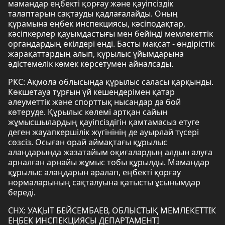
мамандар еңбекті қорғау және қауіпсіздік
талаптарын сақтауды қадлағалайды. Оның
құрамына еңбек инспекциясы, кәсіподақтар,
кәсіпкерлер қауымдастығы мен бейінді мемлекеттік
органдардың өкілдері енді. Басты мақсат - өндірістік
жарақаттардың алып, құрылыс ұйымдарына
әдістемелік көмек көрсетумен айналсады.
РКС: Ақмола облысында құрылыс саласы қарқынды.
Көкшетауа тұрғын үй кешендерімен қатар
әлеуметтік және спорттық нысандар да бой
көтеруде. Құрылыс көлемі артқан сайын
жұмысшылардың қауіпсіздігін қамтамасыз етуге
деген жауапкершілік жүгінінің де ауырлай түсері
сөзсіз. Осыған орай аймақтағы құрылыс
алаңдарында жазатайым оқиғалардың алдын алуға
арналған арнайы жұмыс тобы құрылды. Мамандар
құрылыс алаңдарын аралап, еңбекті қорғау
нормаларының сақталуына қатысты ұсынымдар
береді.
СНХ: УАҚЫТ БЕЙСЕМБАЕВ, ОБЛЫСТЫҚ МЕМЛЕКЕТТІК
ЕҢБЕК ИНСПЕКЦИЯСЫ ДЕПАРТАМЕНТІ