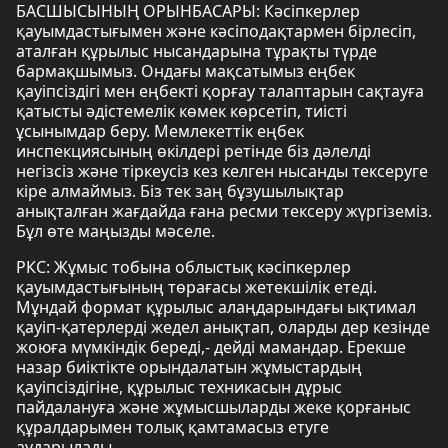
БАСШЫСЫНЫҢ ОРЫНБАСАРЫ: Кәсіпкерлер
қауымдастығымен және кәсіподақтармен бірлесіп,
аталған құрылыс нысандарына тұрақты түрде
бармақшымыз. Ондағы мақсатымыз еңбек
қауіпсіздігі мен еңбекті қорғау талаптарын сақтауға
қатысты әдістемелік көмек көрсетіп, тиісті
ұсынымдар беру. Мемлекеттік еңбек
инспекциясының өкілдері ретінде біз дәлелді
негізсіз және тіркеусіз кез келген нысанды тексеруге
кіре алмаймыз. Біз тек заң бұзушылықтар
анықталған жағдайда ғана ресми тексеру жүргіземіз.
Бұл өте маңызды мәселе.
РКС: Жұмыс тобына облыстық кәсіпкерлер
қауымдастығының төрағасы жетекшілік етеді.
Мұндай формат құрылыс алаңдарындағы ықтимал
қауіп-қатерлерді жедел анықтап, оларды дер кезінде
жоюға мүмкіндік береді,- дейді мамандар. Ерекше
назар биіктікте орындалатын жұмыстардың
қауіпсіздігіне, құрылыс техникасын дұрыс
пайдалануға және жұмысшыларды жеке қорғаныс
құралдарымен толық қамтамасыз етуге
аударылады.