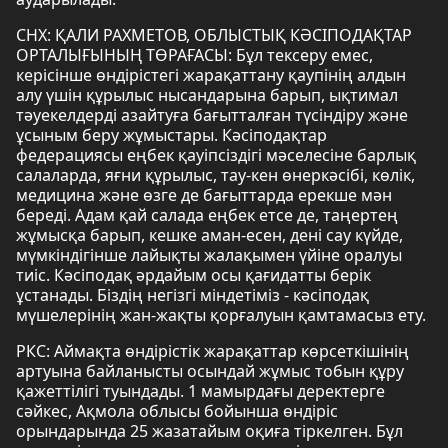
СНХ: ҚАЛИ РАХМЕТОВ, ОБЛЫСТЫҚ КӘСІПОДАҚТАР
ОРТАЛЫҒЫНЫҢ ТӨРАҒАСЫ: Бұл тексеру емес,
керісінше өндірістегі жарақаттану қаупінің алдын
алу үшін құрылыс нысандарына барып, ықтимал
тәуекелдерді азайтуға бағытталған түсіндіру және
ұсыным беру жұмыстары. Кәсіподақтар
федерациясы еңбек қауіпсіздігі мәселесіне барлық
салаларда, яғни құрылыс, тау-кен өнеркәсібі, көлік,
медицина және өзге де бағыттарда ерекше мән
береді. Адам қай салада еңбек етсе де, таңертең
жұмысқа барып, кешке аман-есен, дені сау күйде,
мүмкіндігінше лайықты жалақымен үйіне оралуы
тиіс. Кәсіподақ әрдайым осы қағидатты берік
ұстанады. Біздің негізгі міндетіміз - кәсіподақ
мүшелерінің жан-жақты қорғалуын қамтамасыз ету.
РКС: Аймақта өндірістік жарақаттар көрсеткішінің
артуына байланысты осындай жұмыс тобын құру
қажеттілігі туындады. 1 мамырдағы деректерге
сәйкес, Ақмола облысы бойынша өндіріс
орындарында 25 жазатайым оқиға тіркелген. Бұл