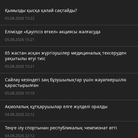
Қымызды қысқа қалай сақтайды?
05.08.2026 15:22
Елімізде «Қауіпсіз өткел» акциясы жалғасуда
05.08.2026 15:21
65 жастан асқан жүргізушілер медициналық тексеруден
уақытылы өтуі тиіс
05.08.2026 15:21
Сайлау кезіндегі заң бұзушылықтар үшін жауапкершілік
қарастырылған
05.08.2026 15:19
Ақмолалық құтқарушылар елге жүлделі оралды
04.08.2026 22:12
Теңге ілу спортынан республикалық чемпионат өтті
04.08.2026 22:12