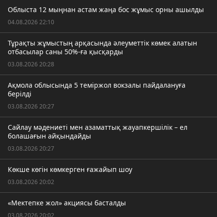
Облыста 12 мыңнан астам жаңа бос жұмыс орны ашылды
04.08.2026 22:10
Тұрақты жұмыстың арқасында әлеуметтік көмек алатын
отбасылар саны 50%-ға қысқарды
03.08.2026 20:28
Ақмола облысында 5 теміржол вокзалы пайдалануға
берілді
03.08.2026 20:27
Сайлау мәдениеті мен азаматтық жауапкершілік – ел
болашағын айқындайды
03.08.2026 20:27
Көкше көгін көмкерген ғажайып шоу
03.08.2026 20:02
«Мектепке жол» акциясы басталды
03.08.2026 20:02