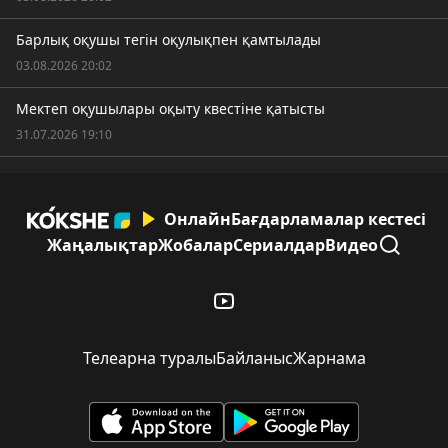
Барлық оқушы тегін оқулықпен қамтылады
03.08.2026 20:02
Мектеп оқушылары оқыту квестіне қатысты
31.07.2026 19:10
Онлайн
Бағдарламалар кестесі
Жаңалықтар
Жобалар
Сериалдар
Видео
Телеарна туралы
Байланыс
Жарнама