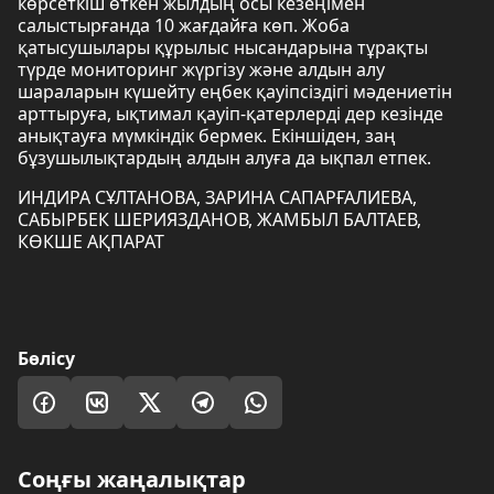
көрсеткіш өткен жылдың осы кезеңімен
салыстырғанда 10 жағдайға көп. Жоба
қатысушылары құрылыс нысандарына тұрақты
түрде мониторинг жүргізу және алдын алу
шараларын күшейту еңбек қауіпсіздігі мәдениетін
арттыруға, ықтимал қауіп-қатерлерді дер кезінде
анықтауға мүмкіндік бермек. Екіншіден, заң
бұзушылықтардың алдын алуға да ықпал етпек.
ИНДИРА СҰЛТАНОВА, ЗАРИНА САПАРҒАЛИЕВА,
САБЫРБЕК ШЕРИЯЗДАНОВ, ЖАМБЫЛ БАЛТАЕВ,
КӨКШЕ АҚПАРАТ
Бөлісу
Соңғы жаңалықтар