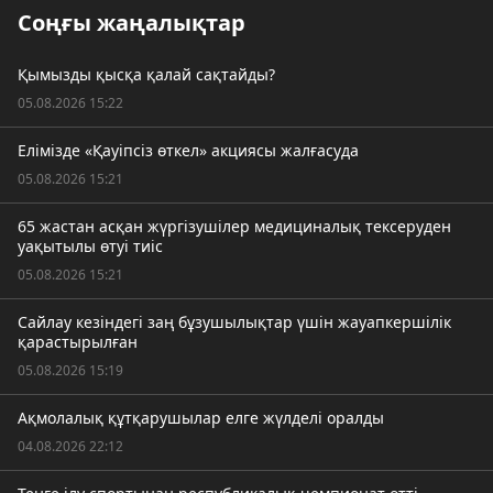
Соңғы жаңалықтар
Қымызды қысқа қалай сақтайды?
05.08.2026 15:22
Елімізде «Қауіпсіз өткел» акциясы жалғасуда
05.08.2026 15:21
65 жастан асқан жүргізушілер медициналық тексеруден
уақытылы өтуі тиіс
05.08.2026 15:21
Сайлау кезіндегі заң бұзушылықтар үшін жауапкершілік
қарастырылған
05.08.2026 15:19
Ақмолалық құтқарушылар елге жүлделі оралды
04.08.2026 22:12