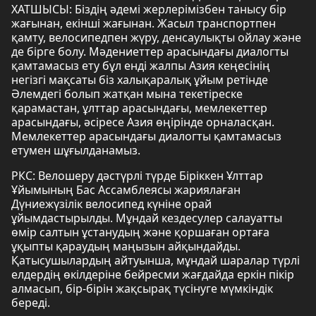
ХАТШЫСЫ: Біздің әдемі жерлерімізбен танысу бір
жағынан, екінші жағынан. Жасыл транспортпен
қамту, велосипедпен жүру, денсаулықты ойлау және
де бірге болу. Мәдениеттер арасындағы диалогты
қамтамасыз ету бұл енді жалпы Азия кеңесінің
негізгі мақсаты біз халықаралық ұйым ретінде
Әлемдегі болып жатқан мына текетіреске
қарамастан, ұлттар арасындағы, мемлекеттер
арасындағы, әсіресе Азия өңірінде орналасқан.
Мемлекеттер арасындағы диалогты қамтамасыз
етумен шұғылданамыз.
РКС: Велошеру дәстүрлі түрде Біріккен Ұлттар
Ұйымының Бас Ассамблеясы жариялаған
Дүниежүзілік велосипед күніне орай
ұйымдастырылды. Мұндай кездесулер салауатты
өмір салтын ұстанудың және қоршаған ортаға
ұқыпты қараудың маңызын айқындайды.
Қатысушылардың айтуынша, мұндай шаралар түрлі
елдердің өкілдеріне бейресми жағдайда еркін пікір
алмасып, бір-бірін жақсырақ түсінуге мүмкіндік
береді.