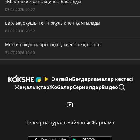
«Мектепке жол» акциясы басталды
03.08.2026 20:02
Барлық оқушы тегін оқулықпен қамтылады
03.08.2026 20:02
Мектеп оқушылары оқыту квестіне қатысты
31.07.2026 19:10
Онлайн
Бағдарламалар кестесі
Жаңалықтар
Жобалар
Сериалдар
Видео
Телеарна туралы
Байланыс
Жарнама