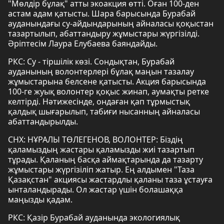
"Мөлдір бұлақ" атты экоакция өтті. Оған 100-ден
астам адам қатысты. Шара барысында Бурабай
ауданындағы су-айдындарының айналасы қоқыстан
тазартылып, абаттандыру жұмыстары жүргізілді.
Әріптесім Лаура Елубаева баяндайды.
РКС: Су - тіршілік көзі. Сондықтан, Бурабай
ауданының волонтерлері бұлақ маңын тазалау
жұмыстарына белсене қатысты. Акция барысында
100-ге жуық волонтер қоқыс жинап, аумақты ретке
келтірді. Нәтижесінде, ондаған қап тұрмыстық
қалдық шығарылып, табиғи нысанның айналасы
абаттандырылды.
СНХ: НҰРАЛЫ ТӨЛЕГЕНОВ, ВОЛОНТЕР: Біздің
қаламыздың жастары қаламызды жиі тазартып
тұрады. Қаланың басқа аймақтарында да тазарту
жұмыстары жүргізіліп жатыр. Ең алдымен "Таза
Қазақстан" акциясы жастардлы қаланы таза ұстауға
ынталандырады. Ол жастар үшін болашаққа
маңызды қадам.
РКС: Қазір Бурабай ауданында экологиялық