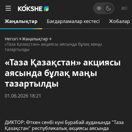
RU
Жаңалықтар
Бағдарламалар кестесі
Жобалар
Негізгі
Жаңалықтар
«Таза Қазақстан» акциясы аясында бұлақ маңы
тазартылды
«Таза Қазақстан» акциясы
аясында бұлақ маңы
тазартылды
01.06.2026 18:21
ДИКТОР: Өткен сенбі күні Бурабай ауданында "Таза
Қазақстан" республикалық акциясы аясында