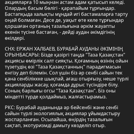
акцияларға 10 мыңнан астам адам қатысып келеді.
Олардың басым бөлігі - қарапайым тұрғындар.
Бастапқыда халықты мұндай игі бастамаларға тарту
оңай болмаған. Десе де, уақыт өте келе тұрғындар
қоршаған ортаның тазалығына әркім жауапты
екенін түсіне бастаған, - дейді аудан әкімдігінің
өкілдері.
СНХ: ЕРЖАН ХАЛБАЕВ, БУРАБАЙ АУДАНЫ ӘКІМІНІҢ
ОРЫНБАСАРЫ: Бізде қазіргі таңда "Таза Қазақстан"
акциясы өмірлік салт сияқты. Қоғамның өзінің ойын
түзетудің өзі "Таза Қазақстанның" парадигмасын
енгізу деп білемін. Сол үшін біз әр сенбі сайын тек
қана сенбіліккке шықпай, ағаш отырғызу, неше түрлі
акцияларды жасау, қоғамда дұрыс түсіндіре білу.
Соның барлығы огсы "Таза Қазақстан". Біз оны
міндетті түрде қолдаймыз, жалғастырамыз.
РКС: Бурабай ауданында әр бейсенбі және сенбі
сайын түрлі экологиялық акциялар ұйымдастыру
жоспарланған. Осылайша, өңірдің тазалығын
сақтап, экотуризмді дамыту көзделіп отыр.