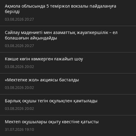
Ақмола облысында 5 теміржол вокзалы пайдалануға
берілді
03.08.2026 20:27
Сайлау мәдениеті мен азаматтық жауапкершілік – ел
болашағын айқындайды
03.08.2026 20:27
Көкше көгін көмкерген ғажайып шоу
03.08.2026 20:02
«Мектепке жол» акциясы басталды
03.08.2026 20:02
Барлық оқушы тегін оқулықпен қамтылады
03.08.2026 20:02
Мектеп оқушылары оқыту квестіне қатысты
31.07.2026 19:10