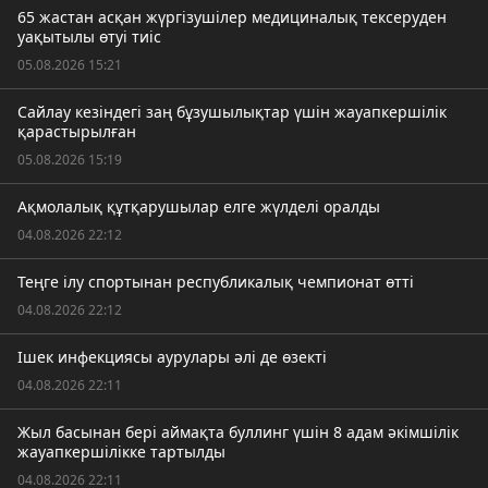
65 жастан асқан жүргізушілер медициналық тексеруден
уақытылы өтуі тиіс
05.08.2026 15:21
Сайлау кезіндегі заң бұзушылықтар үшін жауапкершілік
қарастырылған
05.08.2026 15:19
Ақмолалық құтқарушылар елге жүлделі оралды
04.08.2026 22:12
Теңге ілу спортынан республикалық чемпионат өтті
04.08.2026 22:12
Ішек инфекциясы аурулары әлі де өзекті
04.08.2026 22:11
Жыл басынан бері аймақта буллинг үшін 8 адам әкімшілік
жауапкершілікке тартылды
04.08.2026 22:11