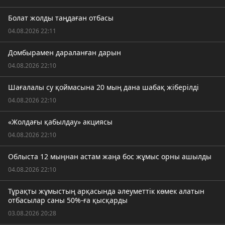
Болат жолды таңдаған отбасы
04.08.2026 22:11
Домбырамен дараланған дарын
04.08.2026 22:10
Шағалалы су қоймасына 20 мың дана шабақ жіберілді
04.08.2026 22:10
«Жолдағы қабылдау» акциясы
04.08.2026 22:10
Облыста 12 мыңнан астам жаңа бос жұмыс орны ашылды
04.08.2026 22:10
Тұрақты жұмыстың арқасында әлеуметтік көмек алатын
отбасылар саны 50%-ға қысқарды
03.08.2026 20:28