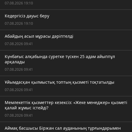
07.08.2026 19:10
Кедергісіз дауыс беру
07.08.2026 19:10
Абайдың асыл мұрасы дәріптелді
07.08.2026 09:41
Күнбағыс алқабында суретке түскен 25 адам айыппұл
арқалады
07.08.2026 09:41
Ұйымдасқан қылмыстық топтың қызметі тоқтатылды
07.08.2026 09:41
Мемлекеттік қызметтер кезексіз: «Жеке менеджер» қызметі
қалай жұмыс істейді?
07.08.2026 09:41
Аймақ басшысы Біржан сал ауданының тұрғындарымен