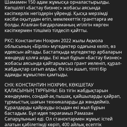
Шамамен 150 адам жұмысқа орналастырылды.
Көпшілігі «Бастау бизнес» жобасы аясында
кәсіпкерлік негіздерін үйренді. Қысқа мерзімді
кәсіби оқытудан өтіп, мемлекеттік гранттарға ие
болды. Аталған бағдарламаның игілігін көрген
кәсіпкермен тілшіміз тілдесіп қайтты.
РКС: Константин Нохрин 2022 жылы Ақмола
облысының «Бірлік» мүгедектер одағына келіп, өз
идеясын айтады. Бастапқыда мүгедектер арбаларын
жөндеуді қолға алды. Екі жыл бұрын «Бастау бизнес»
жобасы аясында қайтарымсыз грант иеленіп, құрал-
жабдықтар сатып алды. Өз ісін ашып, тіпті бір
адамды жұмыспен қамтыды.
СНХ: КОНСТАНТИН НОХРИН, КӨКШЕТАУ
ҚАЛАСЫНЫҢ ТҰРҒЫНЫ: Біз тігін жабдықтарын
жөндеумен, сондай-ақ пышақ, қайшыларды қайрап,
тұрмыстық шағын техникаларды да жөндейміз.
Құралдарды қайрауды осыдан екі жыл бұрын
бастадым. Бұл идея төрағамыз Рамазан
Сапарұлыныкі еді. Ол станоктармен жұмыс істей
алатын қабілетімді көріп, 400 айлық есептік