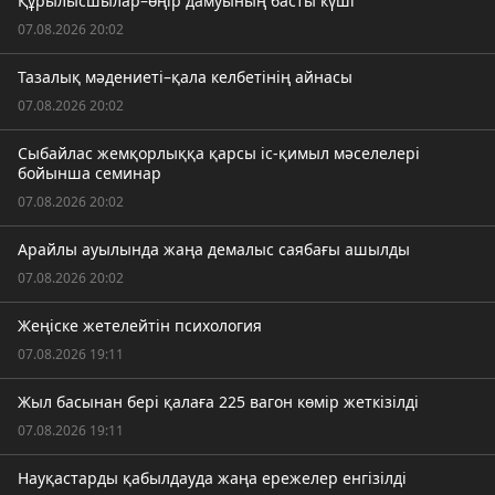
Құрылысшылар–өңір дамуының басты күші
07.08.2026 20:02
Тазалық мәдениеті–қала келбетінің айнасы
07.08.2026 20:02
Сыбайлас жемқорлыққа қарсы іс-қимыл мәселелері
бойынша семинар
07.08.2026 20:02
Арайлы ауылында жаңа демалыс саябағы ашылды
07.08.2026 20:02
Жеңіске жетелейтін психология
07.08.2026 19:11
Жыл басынан бері қалаға 225 вагон көмір жеткізілді
07.08.2026 19:11
Науқастарды қабылдауда жаңа ережелер енгізілді