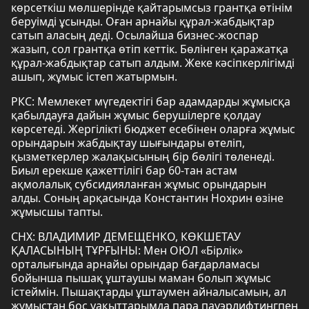
көрсеткіш мөлшерінде қайтарымсыз грантқа өтінім
беруімді ұсынды. Оған арнайы құрал-жабдықтар
сатып аласың деді. Осылайша бизнес-жоспар
жазып, сол грантқа өтіп кеттік. Бөлінген қаражатқа
құрал-жабдықтар сатып алдым. Жеке кәсіпкерлігімді
ашып, жұмыс істеп жатырмын.
РКС: Мемлекет мүгедектігі бар адамдарды жұмысқа
қабылдауға дайын жұмыс берушілерге қолдау
көрсетеді. Жергілікті бюджет есебінен оларға жұмыс
орындарын жабдықтау шығындары өтеліп,
қызметкерлер жалақысының бір бөлігі төленеді.
Биыл ерекше қажеттілігі бар 60-тан астам
ақмолалық субсидияланған жұмыс орындарын
алды. Соның арқасында Константин Нохрин өзіне
жұмысшы тапты.
СНХ: ВЛАДИМИР ДЕМЕЩЕНКО, КӨКШЕТАУ
ҚАЛАСЫНЫҢ ТҰРҒЫНЫ: Мен ОЮЛ «Бірлік»
орталығында арнайы орындар бағдарламасы
бойынша пышақ ұштаушы маман болып жұмыс
істеймін. Пышақтарды ұштаумен айналысамын, ал
жұмыстан бос уақыттарымда пара пауэрлифтингпен