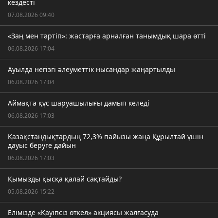
кездесті
07.08.2026 09:40
«Заң мен тәртіп»: жастарға арналған танымдық шара өтті
06.08.2026 17:04
Ауылда негізгі әлеуметтік нысандар жаңартылды
06.08.2026 17:04
Аймақта құс шаруашылығы дамып келеді
06.08.2026 17:03
Қазақстандықтардың 72,3% пайызы жаңа Құрылтай үшін
дауыс беруге дайын
06.08.2026 17:03
Қымызды қысқа қалай сақтайды?
05.08.2026 15:22
Елімізде «Қауіпсіз өткел» акциясы жалғасуда