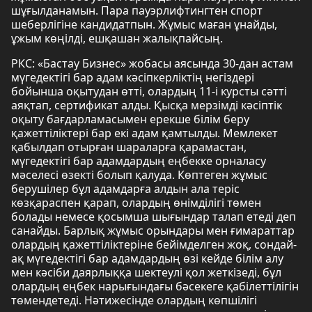
шұғылданамын. Пара пауэрлифтингтен спорт
шеберлігіне кандидатпын. Жұмыс маған ұнайды,
ұжым көңілді, ешқашан жалықпайсың.
РКС: «Бастау Бизнес» жобасы аясында 30-дан астам
мүгедектігі бар адам кәсіпкерліктің негіздері
бойынша оқытудан өтті, олардың 11-і курсты сәтті
аяқтап, сертификат алды. Қысқа мерзімді кәсіптік
оқыту бағдарламасымен ерекше білім беру
қажеттіліктері бар екі адам қамтылды. Мемлекет
қабылдап отырған шараларға қарамастан,
мүгедектігі бар адамдардың еңбекке орналасу
мәселесі өзекті болып қалуда. Көптеген жұмыс
берушілер бұл адамдарға алдын ала теріс
көзқараспен қарап, олардың өнімділігі төмен
болады немесе қосымша шығындар талап етеді деп
санайды. Барлық жұмыс орындары мен ғимараттар
олардың қажеттіліктеріне бейімделген жоқ, сондай-
ақ мүгедектігі бар адамдардың өзі кейде білім алу
мен кәсіби даярлыққа шектеулі қол жеткізеді, бұл
олардың еңбек нарығындағы бәсекеге қабілеттілігін
төмендетеді. Нәтижесінде олардың көпшілігі