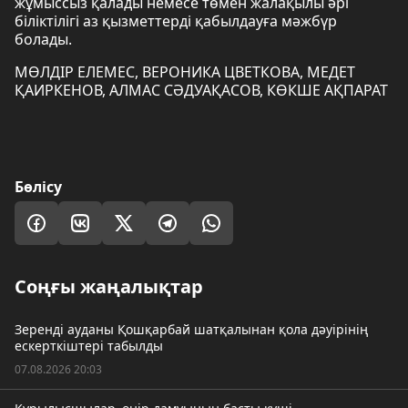
жұмыссыз қалады немесе төмен жалақылы әрі
біліктілігі аз қызметтерді қабылдауға мәжбүр
болады.
МӨЛДІР ЕЛЕМЕС, ВЕРОНИКА ЦВЕТКОВА, МЕДЕТ
ҚАИРКЕНОВ, АЛМАС СӘДУАҚАСОВ, КӨКШЕ АҚПАРАТ
Бөлісу
Соңғы жаңалықтар
Зеренді ауданы Қошқарбай шатқалынан қола дәуірінің
ескерткіштері табылды
07.08.2026 20:03