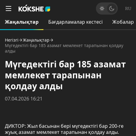
RU
Жаңалықтар
Бағдарламалар кестесі
Жобалар
Негізгі
Жаңалықтар
Мүгедектігі бар 185 азамат мемлекет тарапынан қолдау
алды
Мүгедектігі бар 185 азамат
мемлекет тарапынан
қолдау алды
07.04.2026 16:21
ДИКТОР: Жыл басынан бері мүгедектігі бар 200-ге
жуық азамат мемлекет тарапынан қолдау алды.