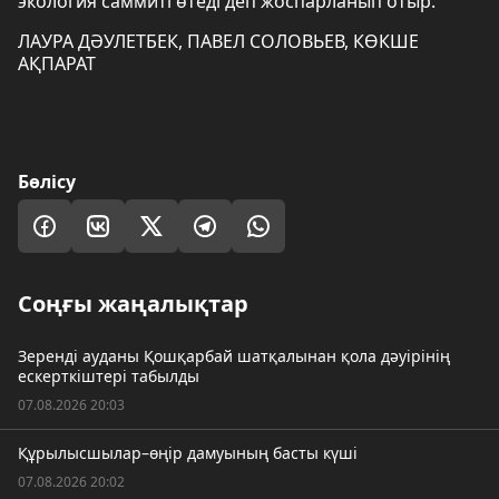
экология саммиті өтеді деп жоспарланып отыр.
ЛАУРА ДӘУЛЕТБЕК, ПАВЕЛ СОЛОВЬЕВ, КӨКШЕ
АҚПАРАТ
Бөлісу
Соңғы жаңалықтар
Зеренді ауданы Қошқарбай шатқалынан қола дәуірінің
ескерткіштері табылды
07.08.2026 20:03
Құрылысшылар–өңір дамуының басты күші
07.08.2026 20:02