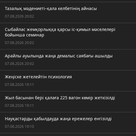
Тазалық мәдениеті–қала келбетінің айнасы
07.08.2026 20:02
Сыбайлас жемқорлыққа қарсы іс-қимыл мәселелері
бойынша семинар
07.08.2026 20:02
Арайлы ауылында жаңа демалыс саябағы ашылды
07.08.2026 20:02
Жеңіске жетелейтін психология
07.08.2026 19:11
Жыл басынан бері қалаға 225 вагон көмір жеткізілді
07.08.2026 19:11
Науқастарды қабылдауда жаңа ережелер енгізілді
07.08.2026 19:10