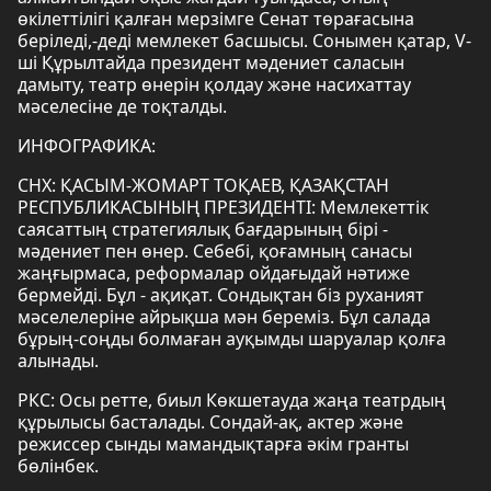
өкілеттілігі қалған мерзімге Сенат төрағасына
беріледі,-деді мемлекет басшысы. Сонымен қатар, V-
ші Құрылтайда президент мәдениет саласын
дамыту, театр өнерін қолдау және насихаттау
мәселесіне де тоқталды.
ИНФОГРАФИКА:
СНХ: ҚАСЫМ-ЖОМАРТ ТОҚАЕВ, ҚАЗАҚСТАН
РЕСПУБЛИКАСЫНЫҢ ПРЕЗИДЕНТІ: Мемлекеттік
саясаттың стратегиялық бағдарының бірі -
мәдениет пен өнер. Себебі, қоғамның санасы
жаңғырмаса, реформалар ойдағыдай нәтиже
бермейді. Бұл - ақиқат. Сондықтан біз руханият
мәселелеріне айрықша мән береміз. Бұл салада
бұрың-соңды болмаған ауқымды шаруалар қолға
алынады.
РКС: Осы ретте, биыл Көкшетауда жаңа театрдың
құрылысы басталады. Сондай-ақ, актер және
режиссер сынды мамандықтарға әкім гранты
бөлінбек.