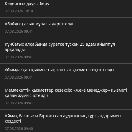
Кедергісіз дауыс беру
07.08.2026 19:10
Абайдың асыл мұрасы дәріптелді
07.08.2026 09:41
Күнбағыс алқабында суретке түскен 25 адам айыппұл
арқалады
07.08.2026 09:41
Ұйымдасқан қылмыстық топтың қызметі тоқтатылды
07.08.2026 09:41
Мемлекеттік қызметтер кезексіз: «Жеке менеджер» қызметі
қалай жұмыс істейді?
07.08.2026 09:41
Аймақ басшысы Біржан сал ауданының тұрғындарымен
кездесті
07.08.2026 09:40