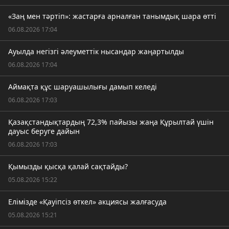
«Заң мен тәртіп»: жастарға арналған танымдық шара өтті
06.08.2026 17:04
Ауылда негізгі әлеуметтік нысандар жаңартылды
06.08.2026 17:04
Аймақта құс шаруашылығы дамып келеді
06.08.2026 17:03
Қазақстандықтардың 72,3% пайызы жаңа Құрылтай үшін
дауыс беруге дайын
06.08.2026 17:03
Қымызды қысқа қалай сақтайды?
05.08.2026 15:22
Елімізде «Қауіпсіз өткел» акциясы жалғасуда
05.08.2026 15:21