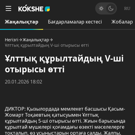
RU
Жаңалықтар
Бағдарламалар кестесі
Жобалар
Негізгі
Жаңалықтар
Ұлттық құрылтайдың V-ші отырысы өтті
Ұлттық құрылтайдың V-ші
отырысы өтті
20.01.2026 18:02
ДИКТОР: Қызылордада мемлекет басшысы Қасым-
Жомарт Тоқаевтың қатысуымен Ұлттық
құрылтайдың 5-ші отырысы өтті. Жиын барысында
құрылтай мүшелері қоғамдағы өзекті мәселелерге
тоқталып, өз ұсыныстарын ортаға салды. Жалпы,