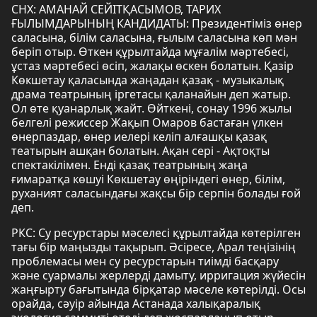
СНХ: АМАНАЙ СЕЙІТҚАСЫМОВ, ТАРИХ
ҒЫЛЫМДАРЫНЫҢ КАНДИДАТЫ: Президентіміз өнер
саласына, білім саласына, ғылым саласына көп мән
беріп отыр. Өткен құрылтайда мұғалім мәртебесі,
ұстаз мәртебесі өсіп, жалақы өскен болатын. Қазір
Көкшетау қаласында жаңадан қазақ - музыкалық
драма театрының іргетасы қаланайын деп жатыр.
Ол өте қуанарлық жайт. Өйткені, сонау 1996 жылы
белгелі режиссер Жақып Омаров бастаған үлкен
өнерпаздар, өнер иелері келіп алғашқы қазақ
театырын ашқан болатын. Ақан сері - Ақтоқты
спектакілімен. Енді қазақ театрының жаңа
ғимаратқа көшуі Көкшетау өңіріндегі өнер, білім,
руханият саласындағы жақсы бір серпін болады ғой
деп.
РКС: Су ресурстары мәселесі құрылтайда көтерілген
тағы бір маңызды тақырып. Әсіресе, Арал теңізінің
проблемасы мен су ресурстарын тиімді басқару
және суармалы жерлерді дамыту, ирригация жүйесін
жаңғырту бағытында бірқатар мәселе көтерілді. Осы
орайда, сәуір айында Астанада халықаралық