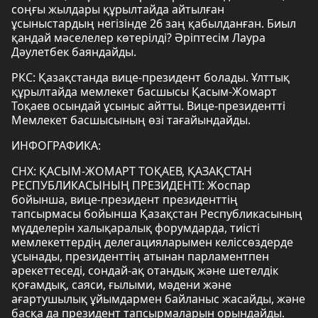
соңғы жылдары құрылтайда айтылған
ұсыныстардың негізінде 26 заң қабылданған. Биыл
қандай мәселелер көтерілді? Әріптесім Лаура
Дәулетбек баяндайды.
РКС: Қазақстанда вице-президент болады. Ұлттық
құрылтайда мемлекет басшысы Қасым-Жомарт
Тоқаев осындай ұсыныс айтты. Вице-президентті
Мемлекет басшысының өзі тағайындайды.
ИНФОГРАФИКА:
СНХ: ҚАСЫМ-ЖОМАРТ ТОҚАЕВ, ҚАЗАҚСТАН
РЕСПУБЛИКАСЫНЫҢ ПРЕЗИДЕНТІ: Жоспар
бойынша, вице-президент президенттің
тапсырмасы бойынша Қазақстан Республикасының
мүдделерін халықаралық форумдарда, тиісті
мемлекеттердің делегацияларымен келіссөздерде
ұсынады, президенттің атынан парламентпен
әрекеттеседі, сондай-ақ отандық және шетелдік
қоғамдық, саяси, ғылыми, мәдени және
ағартушылық ұйымдармен байланыс жасайды, және
басқа да президент тапсырмаларын орындайды.