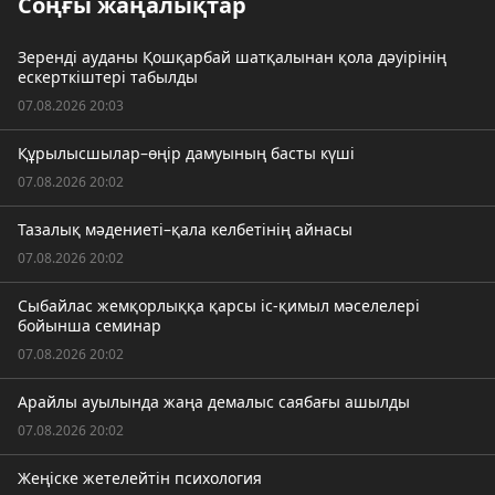
Соңғы жаңалықтар
Зеренді ауданы Қошқарбай шатқалынан қола дәуірінің
ескерткіштері табылды
07.08.2026 20:03
Құрылысшылар–өңір дамуының басты күші
07.08.2026 20:02
Тазалық мәдениеті–қала келбетінің айнасы
07.08.2026 20:02
Сыбайлас жемқорлыққа қарсы іс-қимыл мәселелері
бойынша семинар
07.08.2026 20:02
Арайлы ауылында жаңа демалыс саябағы ашылды
07.08.2026 20:02
Жеңіске жетелейтін психология