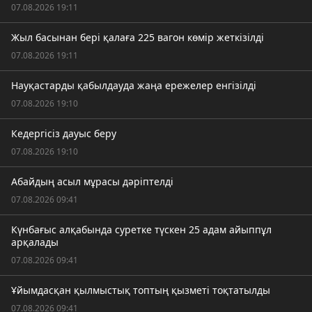
07.08.2026 19:11
Жыл басынан бері қалаға 225 вагон көмір жеткізілді
07.08.2026 19:11
Науқастарды қабылдауда жаңа ережелер енгізілді
07.08.2026 19:10
Кедергісіз дауыс беру
07.08.2026 19:10
Абайдың асыл мұрасы дәріптелді
07.08.2026 09:41
Күнбағыс алқабында суретке түскен 25 адам айыппұл
арқалады
07.08.2026 09:41
Ұйымдасқан қылмыстық топтың қызметі тоқтатылды
07.08.2026 09:41