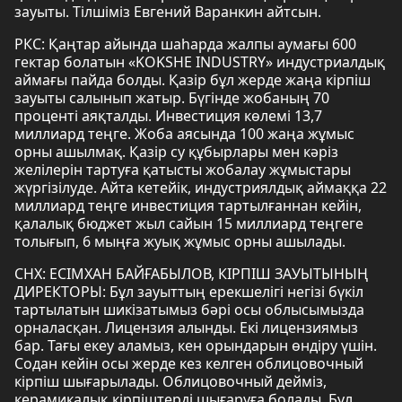
зауыты. Тілшіміз Евгений Варанкин айтсын.
РКС: Қаңтар айында шаһарда жалпы аумағы 600
гектар болатын «KOKSHE INDUSTRY» индустриалдық
аймағы пайда болды. Қазір бұл жерде жаңа кірпіш
зауыты салынып жатыр. Бүгінде жобаның 70
проценті аяқталды. Инвестиция көлемі 13,7
миллиард теңге. Жоба аясында 100 жаңа жұмыс
орны ашылмақ. Қазір су құбырлары мен кәріз
желілерін тартуға қатысты жобалау жұмыстары
жүргізілуде. Айта кетейік, индустриялдық аймаққа 22
миллиард теңге инвестиция тартылғаннан кейін,
қалалық бюджет жыл сайын 15 миллиард теңгеге
толығып, 6 мыңға жуық жұмыс орны ашылады.
СНХ: ЕСІМХАН БАЙҒАБЫЛОВ, КІРПІШ ЗАУЫТЫНЫҢ
ДИРЕКТОРЫ: Бұл зауыттың ерекшелігі негізі бүкіл
тартылатын шикізатымыз бәрі осы облысымызда
орналасқан. Лицензия алынды. Екі лицензиямыз
бар. Тағы екеу аламыз, кен орындарын өндіру үшін.
Содан кейін осы жерде кез келген облицовочный
кірпіш шығарылады. Облицовочный дейміз,
керамикалық кірпіштерді шығаруға болады. Бұл