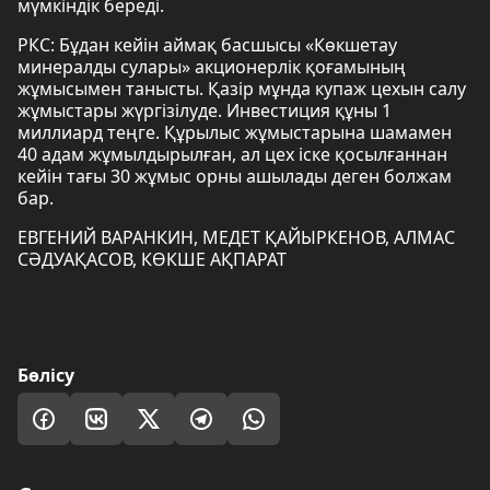
мүмкіндік береді.
РКС: Бұдан кейін аймақ басшысы «Көкшетау
минералды сулары» акционерлік қоғамының
жұмысымен танысты. Қазір мұнда купаж цехын салу
жұмыстары жүргізілуде. Инвестиция құны 1
миллиард теңге. Құрылыс жұмыстарына шамамен
40 адам жұмылдырылған, ал цех іске қосылғаннан
кейін тағы 30 жұмыс орны ашылады деген болжам
бар.
ЕВГЕНИЙ ВАРАНКИН, МЕДЕТ ҚАЙЫРКЕНОВ, АЛМАС
СӘДУАҚАСОВ, КӨКШЕ АҚПАРАТ
Бөлісу