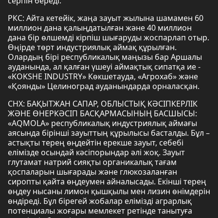
серпін береді.
РКС: Айта кетейік, жаңа зауыт жылына шамамен 60
миллион дана қалыңдатылған және 40 миллион
дана бір өлшемді кірпіш шығаруды жоспарлап отыр.
Өңірде төрт индустриялық аймақ құрылған.
Олардың бірі республикалық маңызы бар Аршалы
ауданында, ал қалған үшеуі аймақтық сипатқа ие -
«KOKSHE INDUSTRY» Көкшетауда, «Агрохаб» және
«Қоянды» Целиноград ауданындарда орналасқан.
СНХ: БАҚЫТЖАН САПАР, ОБЛЫСТЫҚ КӘСІПКЕРЛІК
ЖӘНЕ ӨНЕРКӘСІП БАСҚАРМАСЫНЫҢ БАСШЫСЫ:
«AQMOLA» республикалық индустриялық аймағы
аясында бірінші зауыттың құрылысы басталды. Бұл –
астықты терең өңдейтін ерекше зауыт, себебі
елімізде осындай кәсіпорындар әлі жоқ. Зауыт
глутамат натрий сияқты органикалық тағам
қоспаларын шығарады және глюкозаланған
сиропты қайта өңдеумен айналысады. Екінші терең
өңдеу нысаны лимон қышқылы мен лизин өнімдерін
өндіреді. Бұл бірегей жобалар елімізді аграрлық
потенциалы жоғары мемлекет ретінде танытуға