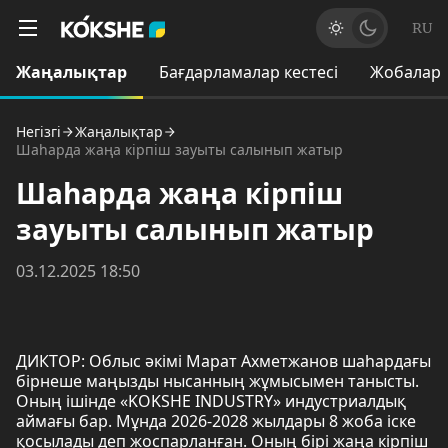
RU
Жаңалықтар
Бағдарламалар кестесі
Жобалар
Негізгі
Жаңалықтар
Шаһарда жаңа кірпіш зауыты салынып жатыр
Шаһарда жаңа кірпіш
зауыты салынып жатыр
03.12.2025 18:50
ДИКТОР: Облыс әкімі Марат Ахметжанов шаһардағы
бірнеше маңызды нысанның жұмысымен танысты.
Оның ішінде «KOKSHE INDUSTRY» индустриалдық
аймағы бар. Мұнда 2026-2028 жылдары 8 жоба іске
қосылады деп жоспарланған. Оның бірі жаңа кірпіш