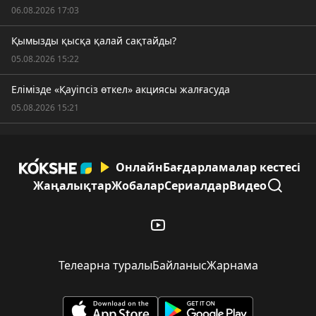
06.08.2026 17:03
Қымызды қысқа қалай сақтайды?
05.08.2026 15:22
Елімізде «Қауіпсіз өткел» акциясы жалғасуда
05.08.2026 15:21
Онлайн
Бағдарламалар кестесі
Жаңалықтар
Жобалар
Сериалдар
Видео
Телеарна туралы
Байланыс
Жарнама