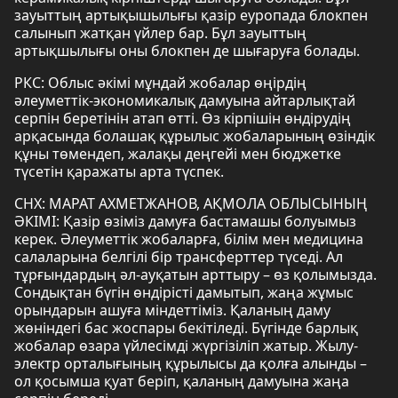
зауыттың артықышылығы қазір еуропада блокпен
салынып жатқан үйлер бар. Бұл зауыттың
артықшылығы оны блокпен де шығаруға болады.
РКС: Облыс әкімі мұндай жобалар өңірдің
әлеуметтік-экономикалық дамуына айтарлықтай
серпін беретінін атап өтті. Өз кірпішін өндірудің
арқасында болашақ құрылыс жобаларының өзіндік
құны төмендеп, жалақы деңгейі мен бюджетке
түсетін қаражаты арта түспек.
СНХ: МАРАТ АХМЕТЖАНОВ, АҚМОЛА ОБЛЫСЫНЫҢ
ӘКІМІ: Қазір өзіміз дамуға бастамашы болуымыз
керек. Әлеуметтік жобаларға, білім мен медицина
салаларына белгілі бір трансферттер түседі. Ал
тұрғындардың әл-ауқатын арттыру – өз қолымызда.
Сондықтан бүгін өндірісті дамытып, жаңа жұмыс
орындарын ашуға міндеттіміз. Қаланың даму
жөніндегі бас жоспары бекітіледі. Бүгінде барлық
жобалар өзара үйлесімді жүргізіліп жатыр. Жылу-
электр орталығының құрылысы да қолға алынды –
ол қосымша қуат беріп, қаланың дамуына жаңа