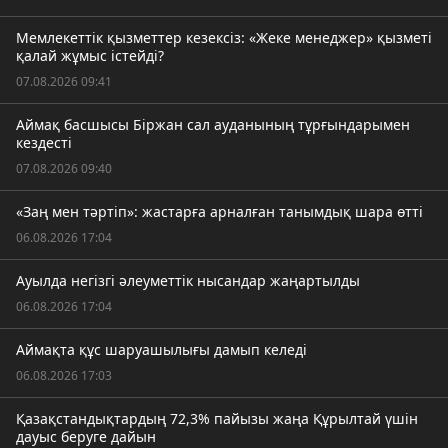
Мемлекеттік қызметтер кезексіз: «Жеке менеджер» қызметі
қалай жұмыс істейді?
07.08.2026 09:41
Аймақ басшысы Біржан сал ауданының тұрғындарымен
кездесті
07.08.2026 09:40
«Заң мен тәртіп»: жастарға арналған танымдық шара өтті
06.08.2026 17:04
Ауылда негізгі әлеуметтік нысандар жаңартылды
06.08.2026 17:04
Аймақта құс шаруашылығы дамып келеді
06.08.2026 17:03
Қазақстандықтардың 72,3% пайызы жаңа Құрылтай үшін
дауыс беруге дайын