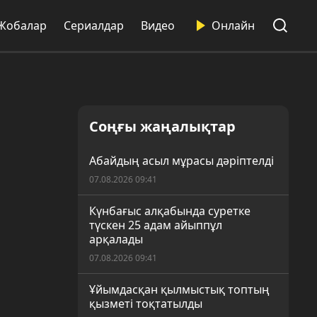
Жобалар
Сериалдар
Видео
Онлайн
Соңғы жаңалықтар
Абайдың асыл мұрасы дәріптелді
07.08.2026 09:41
Күнбағыс алқабында суретке
түскен 25 адам айыппұл
арқалады
07.08.2026 09:41
Ұйымдасқан қылмыстық топтың
қызметі тоқтатылды