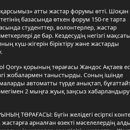
 қарсымыз» атты жастар форумы өтті. Шоқан
етінің базасында өткен форум 150-ге тарта
сында студенттер, волонтерлер, жастар
ткерлері де бар. Кездесудің негізгі мақсат
мның күш-жігерін біріктіру және жастарды
.
l Qory» қорының төрағасы Жандос Ақтаев ес
ізгі жобалармен таныстырды. Соның ішінде
амаларды автоматты түрде анықтап, бұғатта
көмегімен 2 мыңға жуық заңсыз хабарландыру
НЫҢ ТӨРАҒАСЫ: Бүгін желідегі есірткі конт
қ, жастарға арналған өзекті мәселелердің алд