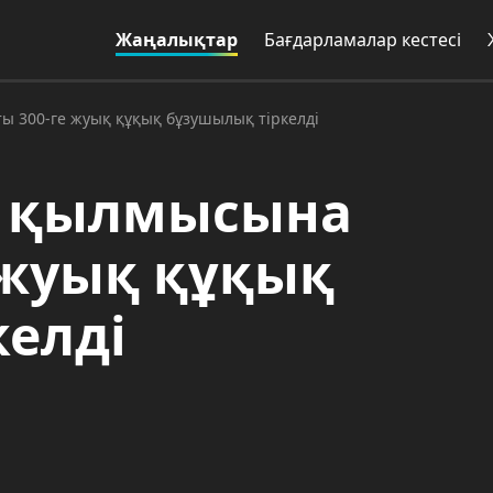
Жаңалықтар
Бағдарламалар кестесі
ы 300-ге жуық құқық бұзушылық тіркелді
і қылмысына
 жуық құқық
елді