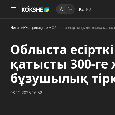
KZ
RU
Негізгі
Жаңалықтар
Облыста есірткі қылмысына қатыст
Облыста есіртк
қатысты 300-ге
бұзушылық тірк
03.12.2025 16:52