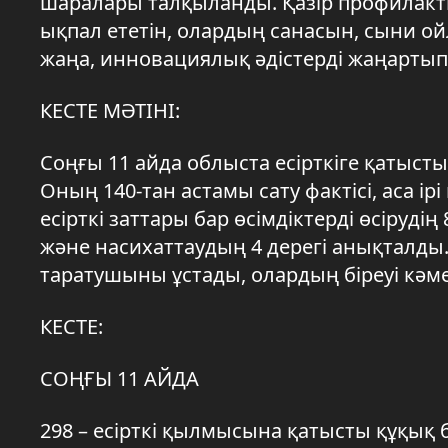
шаралары талқыланды. Қазір профилакти
ықпал ететін, олардың санасын, сыни о
жаңа, инновациялық әдістерді жаңартып, 
КЕСТЕ МӘТІНІ:
Соңғы 11 айда облыста есірткіге қатыст
Оның 140-тан астамы сату фактісі, аса і
есірткі заттары бар өсімдіктерді өсірудің
және насихаттаудың 4 дерегі анықталды.
таратушыны ұстады, олардың біреуі кәме
КЕСТЕ:
СОҢҒЫ 11 АЙДА
298 – есірткі қылмысына қатысты құқық