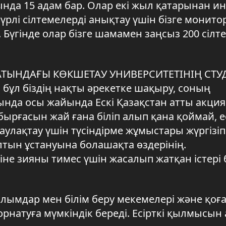
нда 15 адам бар. Олар екі жыл қатарынан и
түрлі сілтемелерді анықтау үшін бізге монито
. Бүгінде олар бізге шамамен заңсыз 200 сілт
АТЫНДАҒЫ КӨКШЕТАУ УНИВЕРСИТЕТІНІҢ СТУД
, бұл біздің нақты әрекетке шақыру, соның
нда осы жайында Ескі Қазақстан атты акция 
ырғасын жай ғана біліп алып қана қоймай, ес
аулақтау үшін түсіндірме жұмыстары жүргізіп
лтын ұстануына болашақта өздерінің.
не зияны тимес үшін жасалып жатқан істері
лымдар мен білім беру мекемелері және қо
рнатуға мүмкіндік береді. Есірткі қылмысын