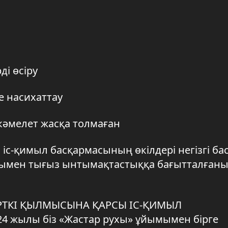
ді өсіру
е насихаттау
 кәмелет жасқа толмаған
 іс-қимыл басқармасының өкілдері негізгі б
рымен тығыз ынтымақтастыққа бағытталғаны
ІРТКІ ҚЫЛМЫСЫНА ҚАРСЫ ІС-ҚИМЫЛ
 жылы біз «Жастар рухы» ұйымымен бірге