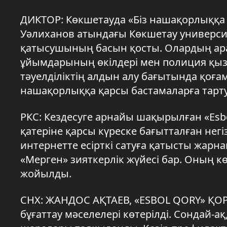
ДИКТОР: Көкшетауда «Біз нашақорлыққа
Уәлиханов атындағы Көкшетау университ
қатысушының басын қосты. Олардың ара
ұйымдарының өкілдері мен полиция қызме
тәуелділіктің алдын алу бағытында қоға
нашақорлыққа қарсы бастамаларға тарту
РКС: Кездесуге арнайы шақырылған «Esbo
қатеріне қарсы күреске бағытталған нег
интернетте есірткі сатуға қатысты жарн
«Мерген» зияткерлік жүйесі бар. Оның 
жойылды.
СНХ: ЖАНДОС АҚТАЕВ, «ESBOL QORY» ҚОРЫ
бұғаттау мәселелері көтерілді. Сондай-а