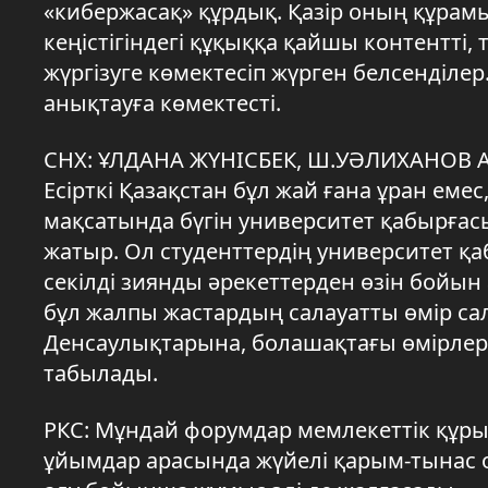
«кибержасақ» құрдық. Қазір оның құрамы
кеңістігіндегі құқыққа қайшы контентті, 
жүргізуге көмектесіп жүрген белсенділер
анықтауға көмектесті.
СНХ: ҰЛДАНА ЖҮНІСБЕК, Ш.УӘЛИХАНОВ 
Есірткі Қазақстан бұл жай ғана ұран емес
мақсатында бүгін университет қабырғасы
жатыр. Ол студенттердің университет қаб
секілді зиянды әрекеттерден өзін бойын 
бұл жалпы жастардың салауатты өмір са
Денсаулықтарына, болашақтағы өмірлері
табылады.
РКС: Мұндай форумдар мемлекеттік құры
ұйымдар арасында жүйелі қарым-тынас о