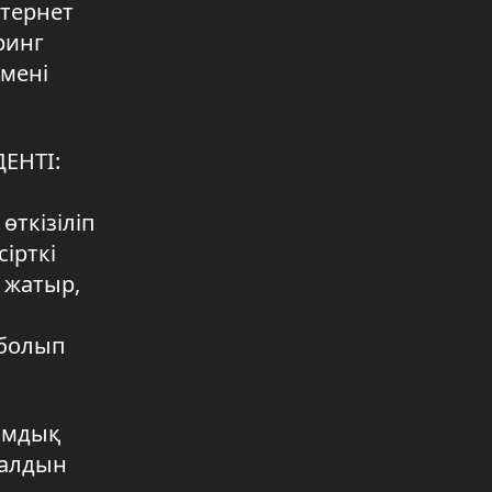
нтернет
сайлаудың кепілі
ринг
05.08.2026 12:18
емені
Ақмолалық құтқарушылар елге
жүлделі оралды
04.08.2026 22:12
ЕНТІ:
Теңге ілу спортынан
республикалық чемпионат өтті
өткізіліп
04.08.2026 22:12
ірткі
 жатыр,
Ішек инфекциясы аурулары әлі де
өзекті
 болып
04.08.2026 22:11
ғамдық
 алдын