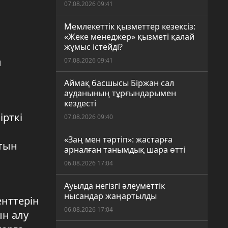
07.08.2026 09:41
Мемлекеттік қызметтер кезексіз:
«Жеке менеджер» қызметі қалай
жұмыс істейді?
ы
07.08.2026 09:41
Аймақ басшысы Біржан сал
ауданының тұрғындарымен
кездесті
ірткі
07.08.2026 09:40
«Заң мен тәртіп»: жастарға
йтын
арналған танымдық шара өтті
06.08.2026 17:04
Ауылда негізгі әлеуметтік
нысандар жаңартылды
енттерін
06.08.2026 17:04
ын алу