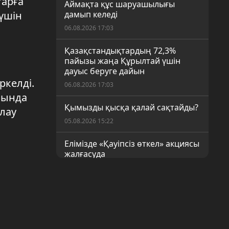
тарға
Аймақта құс шаруашылығы
үшін
дамып келеді
06.08.2026 17:03
Қазақстандықтардың 72,3%
пайызы жаңа Құрылтай үшін
дауыс беруге дайын
ркелді.
06.08.2026 17:03
амында
Қымызды қысқа қалай сақтайды?
алау
05.08.2026 15:22
Елімізде «Қауіпсіз өткел» акциясы
жалғасуда
05.08.2026 15:21
65 жастан асқан жүргізушілер
медициналық тексеруден
уақытылы өтуі тиіс
05.08.2026 15:21