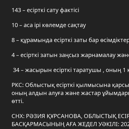
143 – есірткі сату фактісі
10 – аса ірі көлемде сақтау
8 – құрамында есірткі заты бар өсімдіктер
4 – есірткі затын заңсыз жарнамалау жән
34 – жасырын есірткі таратушы , оның 1
РКС: Облыстық есірткі қылмысына қарсы
оның алдын алуға және жастар ұйымда
өтті.
СНХ: РӘЗИЯ ҚҰРСАНОВА, ОБЛЫСТЫҚ ЕС
БАСҚАРМАСЫНЫҢ АҒА ЖЕДЕЛ УӘКІЛІ: 2024