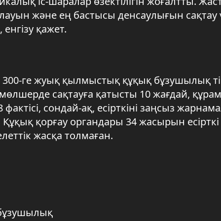
калық іс-шаралар өзектілігін жоғалтты. Жас
йлауын және ең бастысы денсаулығын сақтау 
енгізу қажет.
ы 300-ге жуық қылмыстық құқық бұзушылық ті
рі мөлшерде сақтауға қатысты 10 жағдай, құр
 8 фактісі, сондай-ақ, есірткіні заңсыз жарнам
 Құқық қорғау органдары 34 жасырын есірткі
леттік жасқа толмаған.
 бұзушылық