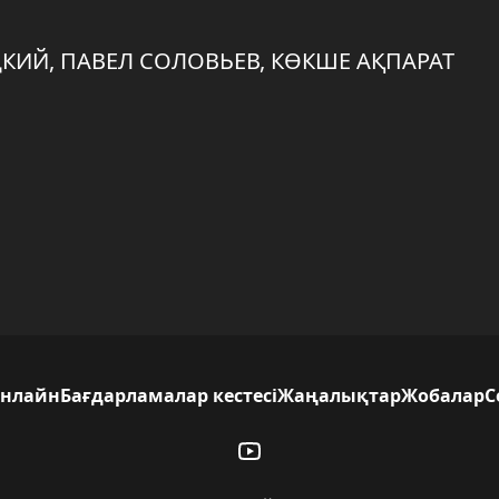
КИЙ, ПАВЕЛ СОЛОВЬЕВ, КӨКШЕ АҚПАРАТ
нлайн
Бағдарламалар кестесі
Жаңалықтар
Жобалар
С