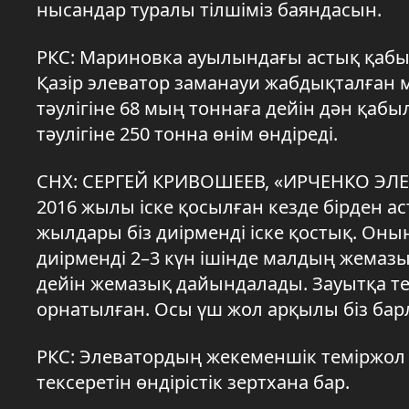
нысандар туралы тілшіміз баяндасын.
РКС: Мариновка ауылындағы астық қабылд
Қазір элеватор заманауи жабдықталған 
тәулігіне 68 мың тоннаға дейін дән қабы
тәулігіне 250 тонна өнім өндіреді.
СНХ: СЕРГЕЙ КРИВОШЕЕВ, «ИРЧЕНКО ЭЛ
2016 жылы іске қосылған кезде бірден ас
жылдары біз диірменді іске қостық. Оны
диірменді 2–3 күн ішінде малдың жемазығ
дейін жемазық дайындалады. Зауытқа те
орнатылған. Осы үш жол арқылы біз барл
РКС: Элеватордың жекеменшік теміржол 
тексеретін өндірістік зертхана бар.