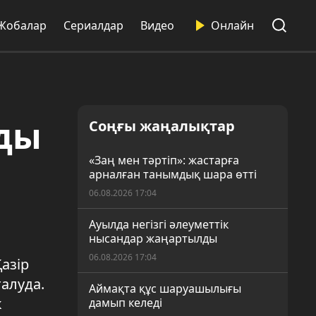
Жобалар
Сериалдар
Видео
Онлайн
лды
Соңғы жаңалықтар
«Заң мен тәртіп»: жастарға
арналған танымдық шара өтті
06.08.2026 17:04
Ауылда негізгі әлеуметтік
нысандар жаңартылды
06.08.2026 17:04
азір
талуда.
Аймақта құс шаруашылығы
к
дамып келеді