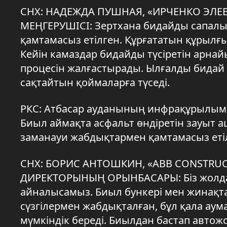
СНХ: НАДЕЖДА ПУШНАЯ, «ИРЧЕНКО ЭЛЕВ
МЕҢГЕРУШІСІ: Зертхана бидайды сапалы 
қамтамасыз етілген. Құрғататын құрыл
Кейін камаздар бидайды түсіретін арна
процесін жалғастырады. Ылғалды бидай қ
сақтайтын қоймаларға түседі.
РКС: Атбасар ауданының инфрақұрылым
Биыл аймақта асфальт өндіретін зауыт а
заманауи жабдықтармен қамтамасыз етіл
СНХ: БОРИС АНТОШКИН, «ABB CONSTRUC
ДИРЕКТОРЫНЫҢ ОРЫНБАСАРЫ: Біз жолда
айналысамыз. Биыл бункері мен жинақта
сүзгілермен жабдықталған, бұл қала аум
мүмкіндік береді. Биылдан бастап авто