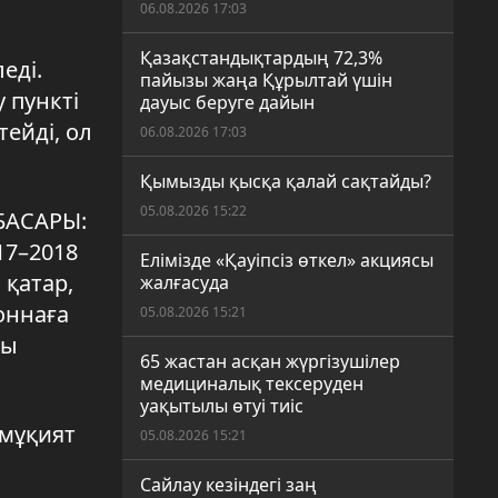
06.08.2026 17:03
Қазақстандықтардың 72,3%
еді.
пайызы жаңа Құрылтай үшін
 пункті
дауыс беруге дайын
тейді, ол
06.08.2026 17:03
Қымызды қысқа қалай сақтайды?
05.08.2026 15:22
БАСАРЫ:
17–2018
Елімізде «Қауіпсіз өткел» акциясы
 қатар,
жалғасуда
оннаға
05.08.2026 15:21
зы
65 жастан асқан жүргізушілер
медициналық тексеруден
уақытылы өтуі тиіс
 мұқият
05.08.2026 15:21
Сайлау кезіндегі заң