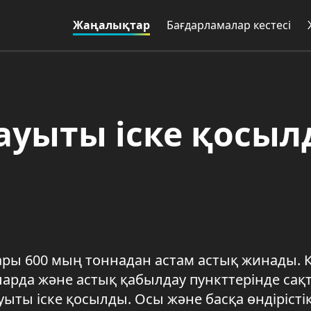
Жаңалықтар
Бағдарламалар кестесі
ауыты іске қосы
ы 600 мың тоннадан астам астық жинады. Қ
рларда және астық қабылдау пункттерінде сақ
ыты іске қосылды. Осы және басқа өндірісті