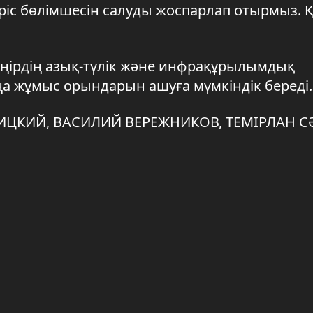
ріс бөлімшесін салуды жоспарлап отырмыз. Қ
өңірдің азық-түлік және инфрақұрылымдық
ңа жұмыс орындарын ашуға мүмкіндік береді.
ИЦКИЙ, ВАСИЛИЙ ВЕРЕЖНИКОВ, ТЕМІРЛАН С