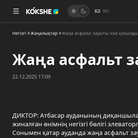
KZ
RU
Негізгі
Жаңалықтар
Жаңа асфальт зауыты іске қосылды
Жаңа асфальт з
22.12.2025 17:09
ДИКТОР: Атбасар ауданының диқаншылар
жиналған өнімнің негізгі бөлігі элевато
Сонымен қатар ауданда жаңа асфальт зау