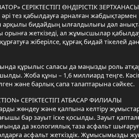
АТОР» СЕРІКТЕСТІГІ ӨНДІРІСТІК ЗЕРТХАНА
әрі тез қабылдауға арналған жабдықтармен
ғы арқылы бидайдың ылғалдылығы дәл анықт
йы орынға жеткізеді, ал жұмысшылар қабылда
ұрғатуға жіберілсе, құрғақ бидай тікелей дә
ында құрылыс саласы да маңызды роль атқа
шылды. Жоба құны – 1,6 миллиард теңге. Кәс
ген және барлық сапа талаптарына сәйкес.
TION» СЕРІКТЕСТІГІ АТБАСАР ФИЛИАЛЫ
рды жөндеу және қалпына келтіру жұмыст
ғышы бар зауыт іске қосылды. Зауыт қаптал
ағында да экологиялық таза асфальт шығару
жолдарға асфальт жеткіздік. Жұмысымызды ж