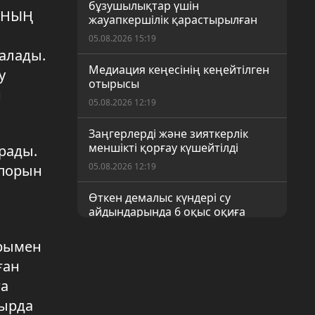
бұзушылықтар үшін
СЫНЫҢ
жауапкершілік қарастырылған
05.08.2026 15:19
алады.
Медиация кеңесінің кеңейтілген
у
отырысы
н
05.08.2026 12:19
Заңгерлерді және зияткерлік
меншікті қорғау күшейтілді
рады.
05.08.2026 12:19
іпорын
Өткен демалыс күндері су
айдындарында 6 оқыс оқиға
орын алды
арымен
05.08.2026 12:19
ған
Қоғамдық бақылау – әділ
ға
сайлаудың кепілі
уырда
05.08.2026 12:18