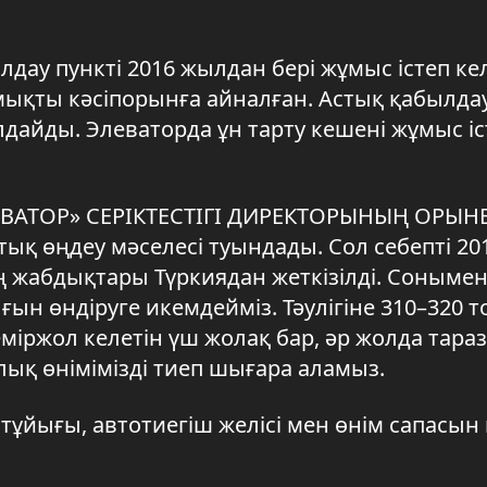
ау пункті 2016 жылдан бері жұмыс істеп кел
мықты кәсіпорынға айналған. Астық қабылдау
лдайды. Элеваторда ұн тарту кешені жұмыс іс
ЕВАТОР» СЕРІКТЕСТІГІ ДИРЕКТОРЫНЫҢ ОРЫН
тық өңдеу мәселесі туындады. Сол себепті 20
ң жабдықтары Түркиядан жеткізілді. Сонымен
ын өндіруге икемдейміз. Тәулігіне 310–320 т
міржол келетін үш жолақ бар, әр жолда тара
ық өнімімізді тиеп шығара аламыз.
тұйығы, автотиегіш желісі мен өнім сапасын