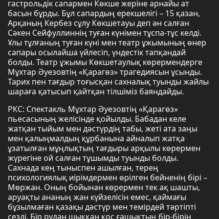
гастрольдік сапармен Көкше жеріне арнайы ат
басын бұрды. Бұл сапардың ерекшелігі – 15 қазан,
Арқаның Кербез сұлу Көкшетауы деп ән салған
Сәкен Сейфуллиннің туған күнімен тұспа-тұс келді.
Ұлы тұлғаның туған күні мен театр ұжымының өнер
сапары осылайша үйлесіп, үндестік тапқандай
болды. Театр ұжымы Көкшетаулық көрермендерге
Мұхтар Әуезовтің «Қарагөз» трагедиясын ұсынды.
Тарих пен тағдыр тоғысқан сахналық туынды жайлы
шараға қатысып қайтқан тілшіміз баяндайды.
РКС: Спектакль Мұхтар Әуезовтің «Қарагөз»
пьесасының желісінде қойылды. Бабадан келе
жатқан тыйым мен дәстүрдің табы, жеті ата заңы
мен қалыңмалдың құрбанына айналып жатқа
ұзатылған мұңлықтың тағдыры арқылы көрермен
жүрегіне ой салған тұшымды туынды болды.
Сахнада кең тыныспен ашылған, терең
психологиялық иірімдермен өрілген бейненің бірі –
Мөржан. Оның бойынан көрермен тек ақ шашты,
аруақты ананың жан күйзелісін емес, қаймағы
бұзылмаған қазақы дәстүр мен темірдей тәртіпті
сезді. Бір рудан шыққан қос ғашықтың бір-бірін