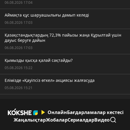
06.08.2026 17:04
Аймақта құс шаруашылығы дамып келеді
06.08.2026 17:03
Қазақстандықтардың 72,3% пайызы жаңа Құрылтай үшін
дауыс беруге дайын
06.08.2026 17:03
Қымызды қысқа қалай сақтайды?
05.08.2026 15:22
Елімізде «Қауіпсіз өткел» акциясы жалғасуда
05.08.2026 15:21
Онлайн
Бағдарламалар кестесі
Жаңалықтар
Жобалар
Сериалдар
Видео