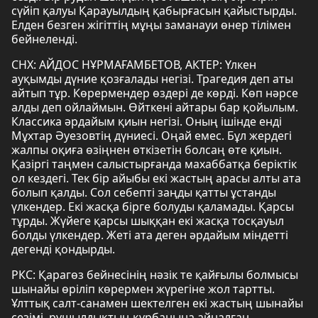
сүйіп қалуы Қарауылдың қабырғасын қайыстырды.
Елден безген жігіттің мұңы заманауи өнер тілімен
бейнеленді.
СНХ: АЙДОС НҰРМАҒАМБЕТОВ, АКТЕР: Үлкен
ауқымды дүние қозғалады негізі. Трагедия деп аты
айтып тұр. Көрермендер өздері де көрді. Көп нәрсе
алды деп ойлаймын. Өйткені айтары бар қойылым.
Классика әрдайым қиын негізі. Оның ішінде енді
Мұхтар Әуезовтің дүниесі. Оңай емес. Бұл жердегі
жалпы оқиға өзіңнен өткізетін болсаң өте қиын.
Қазіргі таңмен салыстырғанда махаббатқа беріктік
ол кездегі. Тек бір айыбы екі жастың арасы алты ата
болып қалды. Сол себепті заңды қатты ұстанды
үлкендер. Екі жасқа бірге болуды қаламады. Қарсы
тұрды. Жүйеге қарсы шыққан екі жасқа тосқауыл
болды үлкендер. Жеті ата деген әрдайым міндетті
дегенді қондырды.
РКС: Қарагөз бейнесінің нәзік те қайғылы болмысы
шынайы өріліп көрермен жүрегіне жол тартты.
Ұлттық салт-санамен шектелген екі жастың шынайы
сезімі, рушылдықтың құрбанына айналған