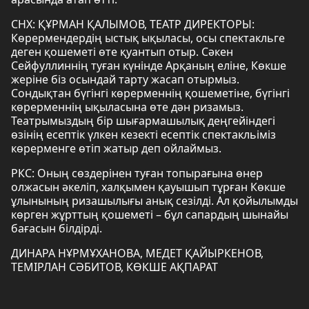
СНХ: ҚҰРМАН ҚАЛЫМОВ, ТЕАТР ДИРЕКТОРЫ:
Көрермендердің ыстық ықыласы, осы спектакльге
деген қошеметі өте қуантып отыр. Сәкен
Сейфуллиннің туған күнінде Арқаның еліне, Көкше
жеріне біз осындай тарту жасап отырмыз.
Сондықтан бүгінгі көрерменнің қошеметіне, бүгінгі
көрерменнің ықыласына өте дән ризамыз.
Театрымыздың бір шығармашылық деңгейіндегі
өзінің есептік үлкен кезекті есептік спектакльіміз
көрерменге өтіп жатыр деп ойлаймыз.
РКС: Оның сөздерінен туған топырағына өнер
олжасын әкеліп, халқымен қауышып тұрған Көкше
ұлынының ризашылығы анық сезілді. Ал қойылымды
көрген жұрттың қошеметі – бұл сапардың шынайы
бағасын білдірді.
ДИНАРА НҰРМҰХАНОВА, МЕДЕТ ҚАЙЫРКЕНОВ,
ТЕМІРЛАН СӘБИТОВ, КӨКШЕ АҚПАРАТ