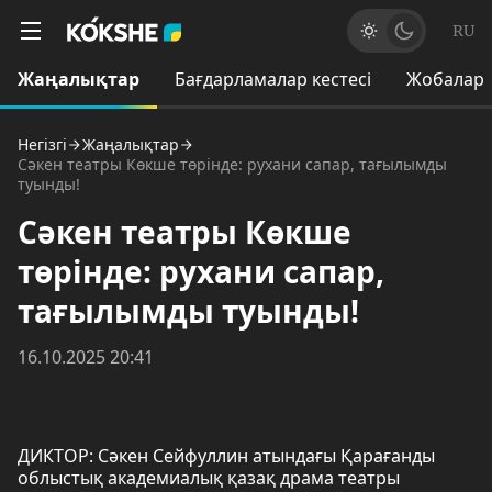
RU
Жаңалықтар
Бағдарламалар кестесі
Жобалар
Негізгі
Жаңалықтар
Сәкен театры Көкше төрінде: рухани сапар, тағылымды
туынды!
Сәкен театры Көкше
төрінде: рухани сапар,
тағылымды туынды!
16.10.2025 20:41
ДИКТОР: Сәкен Сейфуллин атындағы Қарағанды
облыстық академиалық қазақ драма театры