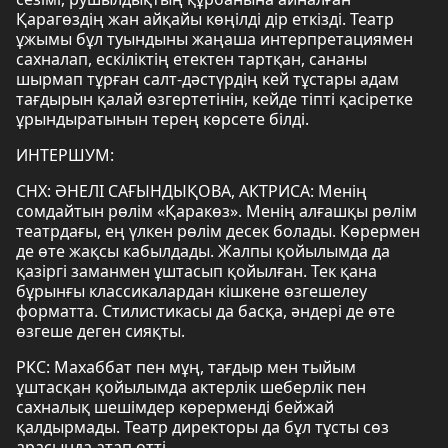
Қарагөздің жан айқайы көңілді дір еткізді. Театр
ұжымы бұл туындыны жаңаша интерпретациямен
сахналап, ескіліктің етектен тартқан, сананы
шырмап тұрған салт-дәстүрдің кей тұстары адам
тағдырын қалай өзгертетінін, кейде тіпті қасіретке
ұрындыратынын терең көрсете білді.
ИНТЕРШУМ:
СНХ: ӘНЕЛІ САҒЫНДЫҚОВА, АКТРИСА: Менің
сомдайтын рөлім «Қаракөз». Менің алғашқы рөлім
театрдағы, ең үлкен рөлім десек болады. Көрермен
де өте жақсы кабылдады. Жалпы қойылымда да
қазіргі заманмен ұштасып қойылған. Тек қана
бұрынғы классикалардан кішкене өзгешелеу
форматта. Стилистикасы да басқа, әндері де өте
өзгеше деген сияқты.
РКС: Махаббат пен мұң, тағдыр мен тыйым
ұштасқан қойылымда актерлік шеберлік пен
сахналық шешімдер көрерменді бейжай
қалдырмады. Театр директоры да бұл тұсты сөз
арасында атап өтті.