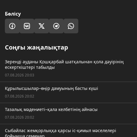
Бөлісу
Соңғы жаңалықтар
Зеренді ауданы Қошқарбай шатқалынан қола дәуірінің
ескерткіштері табылды
07.08.2026 20:03
Құрылысшылар–өңір дамуының басты күші
07.08.2026 20:02
Тазалық мәдениеті–қала келбетінің айнасы
07.08.2026 20:02
Сыбайлас жемқорлыққа қарсы іс-қимыл мәселелері
бойынша семинар