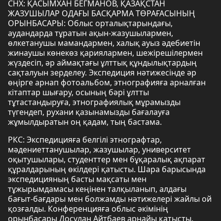
СНХ: ҚАСЫМХАН БЕГМАНОВ, ҚАЗАҚСТАН
ЖАЗУШЫЛАР ОДАҒЫ БАСҚАРМА ТӨРАҒАСЫНЫҢ
ОРЫНБАСАРЫ: Облыс орталықтарындағы,
аудандарда тұратын ақын-жазушылармен,
өлкетанушы мамандармен, халық ауыз әдебиетін
жинаушы көнекөз қариялармен, шежірешілермен
жүздесіп, әр аймақтағы ұлттық құндылықтардың
сақталуын зерделеу. Экспедиция нәтижесінде әр
өңірге арнап фотоальбом, этнографияға арналған
кітаптар шығару, осының бәрі ұлтты
тұтастандыруға, этнографиялық мұрамызды
түгендеп, рухани қазынамызды бағалауға
жұмылдыратын оң қадам, тың бастама.
РКС: Экспедицияға белгілі этнографтар,
мәдениеттанушылар, жазушылар, университет
оқытушылары, студенттер мен бұқаралық ақпарат
құралдарының өкілдері қатысты. Шара барысында
экспедицияның басты мақсаты мен
тұжырымдамасы кеңінен талқыланып, алдағы
бағыт-бағдары мен болжамды нәтижелері жайлы ой
қозғалды. Конференцияға облыс әкімінің
орынбасары Досұлан Айтбаев арнайы қатысты.