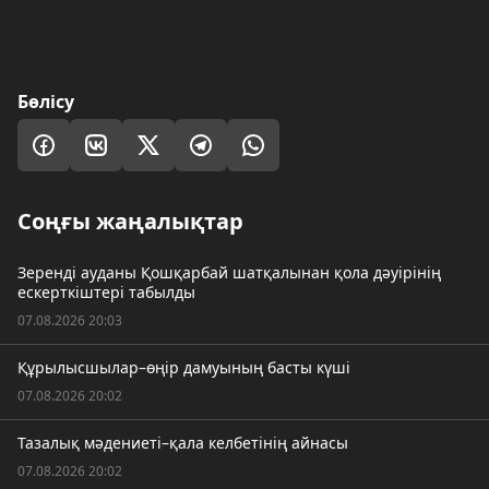
Бөлісу
Соңғы жаңалықтар
Зеренді ауданы Қошқарбай шатқалынан қола дәуірінің
ескерткіштері табылды
07.08.2026 20:03
Құрылысшылар–өңір дамуының басты күші
07.08.2026 20:02
Тазалық мәдениеті–қала келбетінің айнасы
07.08.2026 20:02