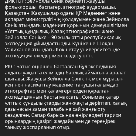
ДИКТОР: Зейнолла Сәнік көрнекті жазушы,
фольклоршы, баспагер, этнограф аудармашы.
Қазақстан Жазушылар одағы ҚР Мәдениет және
ақпарат министрлігінің қолдауымен және Зейнолла
Сәнік атындағы мәдениет қорының демеушілігімен
«Ұлттық құндылық. Қазақ этнографиясы және
Зейнолла Сәнікке – 90 жыл» атты республикалық
экспедиция ұйымдастырды. Күні кеше Шоқан
Уәлиханов атындағы Көкшетау университетінде
экспедиция өкілдерімен кездесу өтті.
РКС: Батыс өңірінен басталған бұл экспедиция
алдағы уақытта еліміздің барлық аймағына аралап
шығады. Жазушы Зейнолла Сәніктің мол мұрасын
кеңінен насихаттау мәдениеттанушы ғалымдар,
этнографтар мен қаламгерлерден құралған
экспедицияның басты мақсаты. Сонымен қатар
ұлттық құндылықтарды жан-жақты дәріптеп, халық
қазынасын заман талабына сай жаңғырту
көзделген. Сапар барысында өңірлердегі тарихи
орындардың қазіргі жағдайымен де тереңірек
танысу жоспарланып отыр.