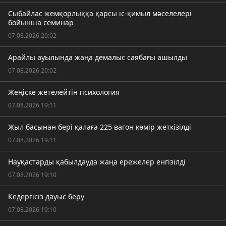
Сыбайлас жемқорлыққа қарсы іс-қимыл мәселелері
бойынша семинар
07.08.2026 20:02
Арайлы ауылында жаңа демалыс саябағы ашылды
07.08.2026 20:02
Жеңіске жетелейтін психология
07.08.2026 19:11
Жыл басынан бері қалаға 225 вагон көмір жеткізілді
07.08.2026 19:11
Науқастарды қабылдауда жаңа ережелер енгізілді
07.08.2026 19:10
Кедергісіз дауыс беру
07.08.2026 19:10