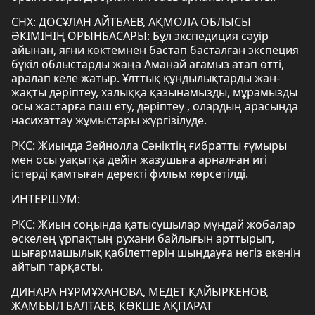
СНХ: ДОСҰЛАН АЙТБАЕВ, АҚМОЛА ОБЛЫСЫ
ӘКІМІНІҢ ОРЫНБАСАРЫ: Бұл экспедиция сәуір
айынан, яғни көктемнен бастап басталған экспеция
бүкіл облыстарды жаңа Аманай ағамыз атап өтті,
аралап келе жатыр. Ұлттық құндылықтарды жан-
жақты дәріптеу, халыққа қазынамызды, мұрамызды
осы жастарға паш ету, дәріптеу , олардың арасында
насихаттау жұмыстары жүргізілуде.
РКС: Жиында Зейнолла Сәніктің ғибратты ғұмыры
мен осы уақытқа дейін жазушыға арналған игі
істерді қамтыған деректі фильм көрсетілді.
ИНТЕРШУМ:
РКС: Жиын соңында қатысушылар мұндай жобалар
өскелең ұрпақтың рухани байлығын арттырып,
шығармашылық қабілеттерін шыңдауға негіз екенін
айтып тарқасты.
ДИНАРА НҰРМҰХАНОВА, МЕДЕТ ҚАЙЫРКЕНОВ,
ЖАМБЫЛ БАЛТАЕВ, КӨКШЕ АҚПАРАТ