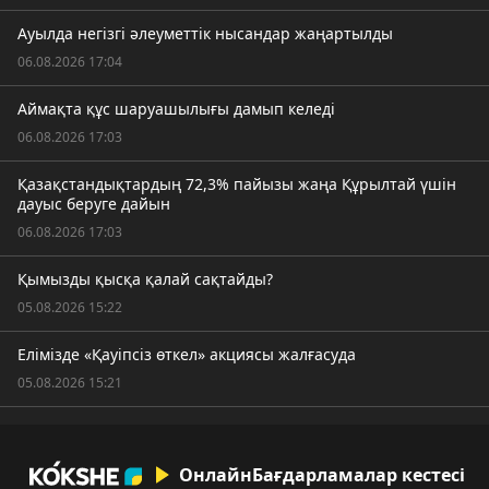
Ауылда негізгі әлеуметтік нысандар жаңартылды
06.08.2026 17:04
Аймақта құс шаруашылығы дамып келеді
06.08.2026 17:03
Қазақстандықтардың 72,3% пайызы жаңа Құрылтай үшін
дауыс беруге дайын
06.08.2026 17:03
Қымызды қысқа қалай сақтайды?
05.08.2026 15:22
Елімізде «Қауіпсіз өткел» акциясы жалғасуда
05.08.2026 15:21
Онлайн
Бағдарламалар кестесі