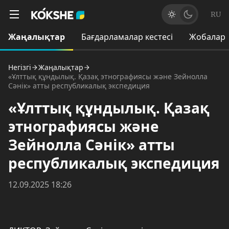
RU
Жаңалықтар
Бағдарламалар кестесі
Жобалар
Негізгі
Жаңалықтар
«Ұлттық құндылық. Қазақ этнографиясы және Зейнолла
Сәнік» атты республикалық экспедиция
«Ұлттық құндылық. Қазақ
этнографиясы және
Зейнолла Сәнік» атты
республикалық экспедиция
12.09.2025 18:26