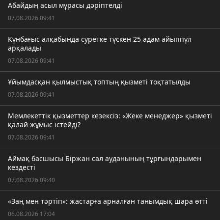
Абайдың асыл мұрасы дәріптелді
07.08.2026 09:41
Күнбағыс алқабында суретке түскен 25 адам айыппұл
арқалады
07.08.2026 09:41
Ұйымдасқан қылмыстық топтың қызметі тоқтатылды
07.08.2026 09:41
Мемлекеттік қызметтер кезексіз: «Жеке менеджер» қызметі
қалай жұмыс істейді?
07.08.2026 09:41
Аймақ басшысы Біржан сал ауданының тұрғындарымен
кездесті
07.08.2026 09:40
«Заң мен тәртіп»: жастарға арналған танымдық шара өтті
06.08.2026 17:04