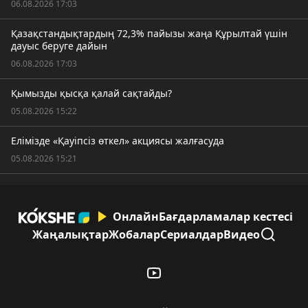
06.08.2026 17:03
Қазақстандықтардың 72,3% пайызы жаңа Құрылтай үшін
дауыс беруге дайын
06.08.2026 17:03
Қымызды қысқа қалай сақтайды?
05.08.2026 15:22
Елімізде «Қауіпсіз өткел» акциясы жалғасуда
05.08.2026 15:21
Онлайн
Бағдарламалар кестесі
Жаңалықтар
Жобалар
Сериалдар
Видео