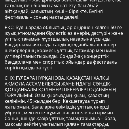
татулық пен бірлікті аманат ету. Ұлы Абай
айтқандай, халықтың күші – бірлікте. Бүгінгі
фестиваль – соның нақты дәлелі.
РКС: Бұл шарада облыстың әр өңірінен келген 50-ге
жуық этномәдени бірлестік өз өнерін, дәстүрін және
ұлттық тағамын жұртшылық назарына ұсынды.
Бағдарлама аясында сәндік-қолданбалы қолөнер
шеберлерінің көрмесі, ұлттық тағамдар мен киім
үлгілері таныстырылды. Сондай-ақ концерттік
бағдарлама мен спорттық ойындар да фестиваль
көрігін қыздыра түсті.
СНХ: ГҮЛБАРА НҰРҚАНОВА, ҚАЗАҚСТАН ХАЛҚЫ
АҚМОЛА АССАМБЛЕЯСЫ ЖАНЫНДАҒЫ СӘНДІК-
ҚОЛДАНБАЛЫ ҚОЛӨНЕР ШЕБЕРЛЕРІ ОДАҒЫНЫҢ
ТӨРАЙЫМЫ: Өзім қырғыздың қызы, қазақтың
келінімін. 45 жылдан бері Көкшетауда тұрып
жатырмын. Балаларға өзіміздің ұлттық өнерді
үйретіп, мектепте жұмыс жасап келе жатырмын.
Соның ішінде қазір ұлттық тамақтарымыз – боза,
мақсым дейтін ұмытылып қалған тамақтарды,