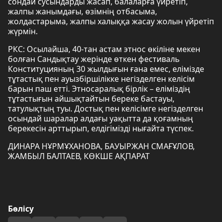
сондай сусындарды жасап, балаларға үйретіп,
жалпы жанымдағы, өзімнің отбасыма,
жолдастарыма, жалпы халыққа жасау жолын үйретіп
жүрмін.
РКС: Осылайша, 40-тан астам этнос өкіліне мекен
болған Сандықтау жерінде өткен фестиваль
Конституцияның 30 жылдығын ғана емес, елімізде
тұтастық пен ауызбіршілікке негізделген келісім
барын паш етті. Этносаралық бірлік – еліміздің
тұтастығын айшықтайтын береке бастауы,
татулықтың туы. Достық пен келісімге негізделген
осындай шаралар алдағы уақытта да қоғамның
берекесін арттырып, елдігімізді нығайта түспек.
ДИНАРА НҰРМҰХАНОВА, БАУЫРЖАН СМАҒҰЛОВ,
ЖАМБЫЛ БАЛТАЕВ, КӨКШЕ АҚПАРАТ
Бөлісу