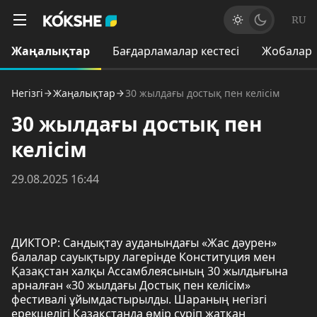
RU
Жаңалықтар
Бағдарламалар кестесі
Жобалар
Негізгі
Жаңалықтар
30 жылдағы достық пен келісім
30 жылдағы достық пен
келісім
29.08.2025 16:44
ДИКТОР: Сандықтау ауданындағы «Жас дәурен»
балалар сауықтыру лагерінде Конституция мен
Қазақстан халқы Ассамблеясының 30 жылдығына
арналған «30 жылдағы Достық пен келісім»
фестивалі ұйымдастырылды. Шараның негізгі
ерекшелігі Қазақстанда өмір сүріп жатқан