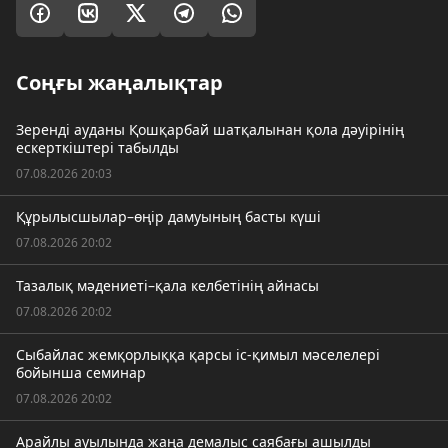
Соңғы жаңалықтар
Зеренді ауданы Қошқарбай шатқалынан қола дәуірінің
ескерткіштері табылды
07.08.2026 20:03
Құрылысшылар–өңір дамуының басты күші
07.08.2026 20:02
Тазалық мәдениеті–қала келбетінің айнасы
07.08.2026 20:02
Сыбайлас жемқорлыққа қарсы іс-қимыл мәселелері
бойынша семинар
07.08.2026 20:02
Арайлы ауылында жаңа демалыс саябағы ашылды