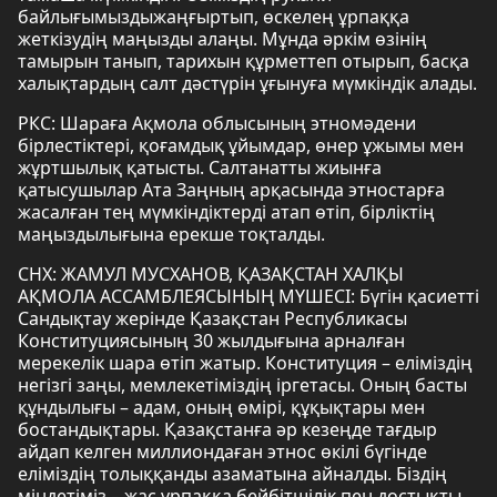
байлығымыздыжаңғыртып, өскелең ұрпаққа
жеткізудің маңызды алаңы. Мұнда әркім өзінің
тамырын танып, тарихын құрметтеп отырып, басқа
халықтардың салт дәстүрін ұғынуға мүмкіндік алады.
РКС: Шараға Ақмола облысының этномәдени
бірлестіктері, қоғамдық ұйымдар, өнер ұжымы мен
жұртшылық қатысты. Салтанатты жиынға
қатысушылар Ата Заңның арқасында этностарға
жасалған тең мүмкіндіктерді атап өтіп, бірліктің
маңыздылығына ерекше тоқталды.
СНХ: ЖАМУЛ МУСХАНОВ, ҚАЗАҚСТАН ХАЛҚЫ
АҚМОЛА АССАМБЛЕЯСЫНЫҢ МҮШЕСІ: Бүгін қасиетті
Сандықтау жерінде Қазақстан Республикасы
Конституциясының 30 жылдығына арналған
мерекелік шара өтіп жатыр. Конституция – еліміздің
негізгі заңы, мемлекетіміздің іргетасы. Оның басты
құндылығы – адам, оның өмірі, құқықтары мен
бостандықтары. Қазақстанға әр кезеңде тағдыр
айдап келген миллиондаған этнос өкілі бүгінде
еліміздің толыққанды азаматына айналды. Біздің
міндетіміз – жас ұрпаққа бейбітшілік пен достықты,