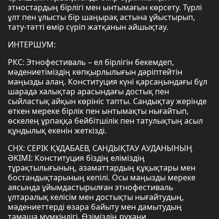
этностардың бірлігі мен ынтымағын көрсету. Түрлі
ұлт пен ұлысты бір шаңырақ астына ұйыстырып,
тату-тәтті өмір сүріп жатқанын айшықтау.
ИНТЕРШУМ:
РКС: Этнофестиваль – ел бірлігін бекемдеп,
мәдениетіміздің көпқырлылығын дәріптейтін
маңызды алаң. Конституция күні қарсаңындағы бұл
шарада халықтар арасындағы достық пен
сыйластық айқын көрініс тапты. Сандықтау жерінде
өткен мереке бірлік пен ынтымақты нығайтып,
өскелең ұрпаққа бейбітшілік пен татулықтың асыл
құндылық екенін жеткізді.
СНХ: СЕРІК ҚҰДАБАЕВ, САНДЫҚТАУ АУДАНЫНЫҢ
ӘКІМІ: Конституция біздің еліміздің
тұрақтылығының, азаматтардың құқықтары мен
бостандықтарының кепілі. Осы маңызды мереке
аясында ұйымдастырылған этнофестиваль
ұлтаралық келісім мен достықты нығайтудың,
мәдениеттерді өзара байыту мен дамытудың
тамаша мүмкіндігі. Өзіміздің рухани