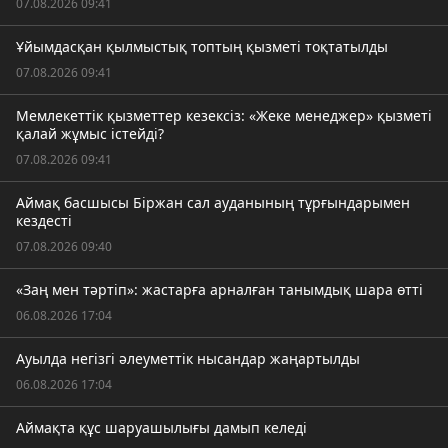
07.08.2026 09:41
Ұйымдасқан қылмыстық топтың қызметі тоқтатылды
07.08.2026 09:41
Мемлекеттік қызметтер кезексіз: «Жеке менеджер» қызметі
қалай жұмыс істейді?
07.08.2026 09:41
Аймақ басшысы Біржан сал ауданының тұрғындарымен
кездесті
07.08.2026 09:40
«Заң мен тәртіп»: жастарға арналған танымдық шара өтті
06.08.2026 17:04
Ауылда негізгі әлеуметтік нысандар жаңартылды
06.08.2026 17:04
Аймақта құс шаруашылығы дамып келеді