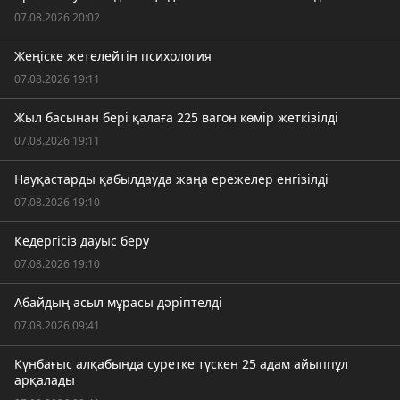
07.08.2026 20:02
Жеңіске жетелейтін психология
07.08.2026 19:11
Жыл басынан бері қалаға 225 вагон көмір жеткізілді
07.08.2026 19:11
Науқастарды қабылдауда жаңа ережелер енгізілді
07.08.2026 19:10
Кедергісіз дауыс беру
07.08.2026 19:10
Абайдың асыл мұрасы дәріптелді
07.08.2026 09:41
Күнбағыс алқабында суретке түскен 25 адам айыппұл
арқалады