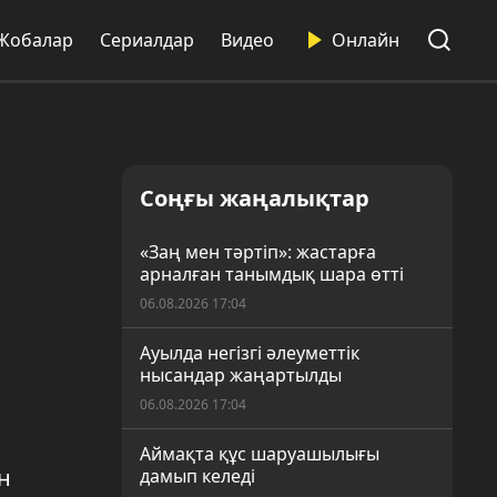
Жобалар
Сериалдар
Видео
Онлайн
Соңғы жаңалықтар
«Заң мен тәртіп»: жастарға
арналған танымдық шара өтті
06.08.2026 17:04
Ауылда негізгі әлеуметтік
нысандар жаңартылды
06.08.2026 17:04
Аймақта құс шаруашылығы
н
дамып келеді