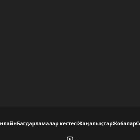
нлайн
Бағдарламалар кестесі
Жаңалықтар
Жобалар
С