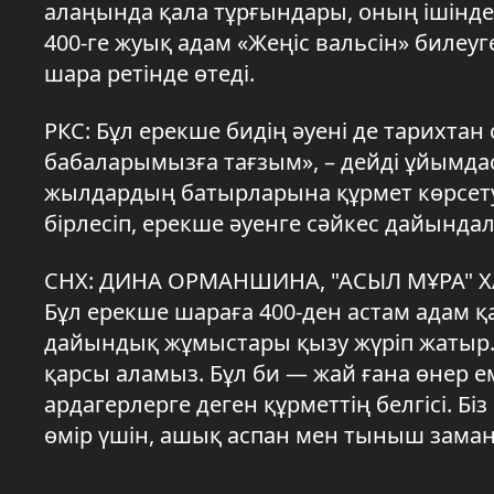
алаңында қала тұрғындары, оның ішінде
400-ге жуық адам «Жеңіс вальсін» билеу
шара ретінде өтеді.
РКС: Бұл ерекше бидің әуені де тарихтан
бабаларымызға тағзым», – дейді ұйымда
жылдардың батырларына құрмет көрсету 
бірлесіп, ерекше әуенге сәйкес дайында
СНХ: ДИНА ОРМАНШИНА, "АСЫЛ МҰРА" Х
Бұл ерекше шараға 400-ден астам адам қат
дайындық жұмыстары қызу жүріп жатыр. 
қарсы аламыз. Бұл би — жай ғана өнер е
ардагерлерге деген құрметтің белгісі. Бі
өмір үшін, ашық аспан мен тыныш заман 