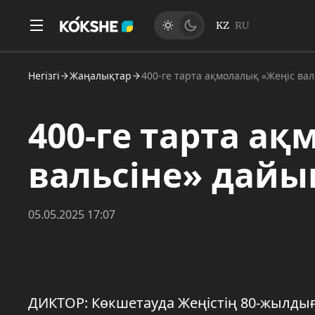
KZ
RU
Негізгі
Жаңалықтар
400-ге тарта ақмолалық «Жеңіс вал
400-ге тарта а
вальсіне» дайы
05.05.2025 17:07
ДИКТОР: Көкшетауда Жеңістің 80-жылды