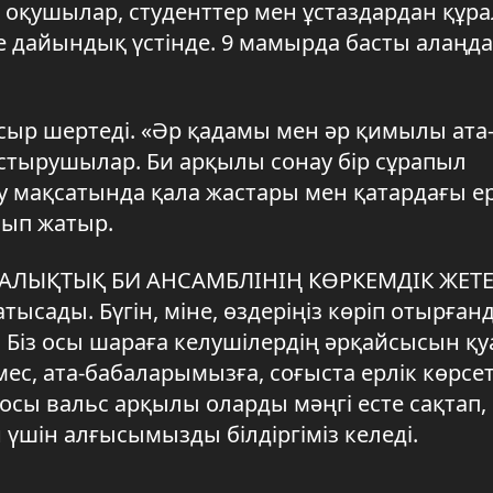
 оқушылар, студенттер мен ұстаздардан құра
ге дайындық үстінде. 9 мамырда басты алаңда
 сыр шертеді. «Әр қадамы мен әр қимылы ата
стырушылар. Би арқылы сонау бір сұрапыл
мақсатында қала жастары мен қатардағы ер
лып жатыр.
АЛЫҚТЫҚ БИ АНСАМБЛІНІҢ КӨРКЕМДІК ЖЕТЕ
ысады. Бүгін, міне, өздеріңіз көріп отырған
Біз осы шараға келушілердің әрқайсысын қу
мес, ата-бабаларымызға, соғыста ерлік көрсе
з осы вальс арқылы оларды мәңгі есте сақтап,
үшін алғысымызды білдіргіміз келеді.