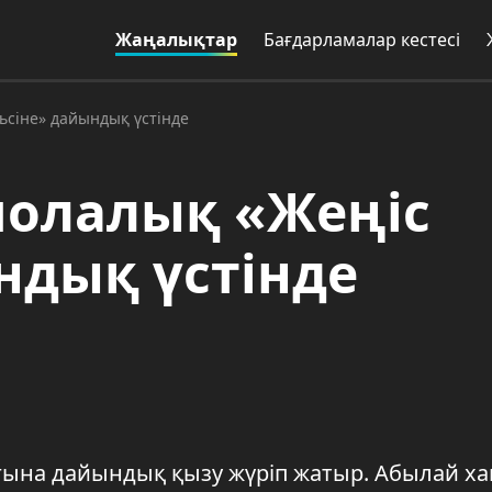
Жаңалықтар
Бағдарламалар кестесі
ьсіне» дайындық үстінде
қмолалық «Жеңіс
ндық үстінде
ғына дайындық қызу жүріп жатыр. Абылай ха