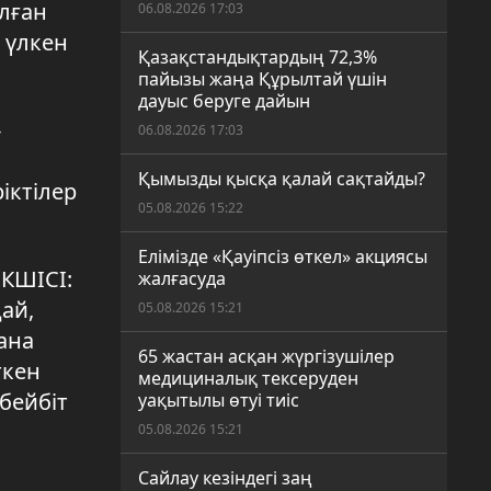
лған
06.08.2026 17:03
 үлкен
Қазақстандықтардың 72,3%
пайызы жаңа Құрылтай үшін
дауыс беруге дайын
-
06.08.2026 17:03
Қымызды қысқа қалай сақтайды?
іктілер
05.08.2026 15:22
Елімізде «Қауіпсіз өткел» акциясы
КШІСІ:
жалғасуда
дай,
05.08.2026 15:21
ана
65 жастан асқан жүргізушілер
ткен
медициналық тексеруден
 бейбіт
уақытылы өтуі тиіс
05.08.2026 15:21
Сайлау кезіндегі заң