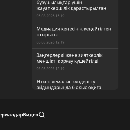
бұзушылықтар үшін
жауапкершілік қарастырылған
05.08.2026 15:19
Медиация кеңесінің кеңейтілген
отырысы
05.08.2026 12:19
Заңгерлерді және зияткерлік
меншікті қорғау күшейтілді
05.08.2026 12:19
Өткен демалыс күндері су
айдындарында 6 оқыс оқиға
орын алды
05.08.2026 12:19
Қоғамдық бақылау – әділ
ериалдар
Видео
сайлаудың кепілі
05.08.2026 12:18