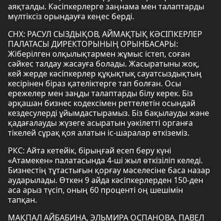
аяқталды. Кәсіпкерлерге заңнама мен талаптарды
мүлтіксіз орындауға кеңес берді.
СНХ: РАСУЛ СЫЗДЫҚОВ, АЙМАҚТЫҚ КӘСІПКЕРЛЕР
ПАЛАТАСЫ ДИРЕКТОРЫНЫҢ ОРЫНБАСАРЫ:
Жіберілген олқылықтармен жұмыс істеп, соған
сәйкес талдау жасауға болады. Жасыратыны жоқ,
кей жерде кәсіпкерлер құқықтық сауатсыздықтың
кесірінен біраз қателіктерге тап болған. Осы
ережелер мен заңды талаптарды білу керек. Біз
әрқашан бизнес кодексімен реттелетін осындай
кездесулерді ұйымдастырамыз. Біз бақылауды және
қадағалауды жүзеге асыратын уәкілетті органға
тікелей сұрақ қоя алатын іс-шаралар өткіземіз.
РКС: Айта кетейік, бірыңғай есеп беру күні
«Атамекен» палатасында 4-ші жыл өткізіліп келеді.
Бизнестің тұтастығын қорғау мәселесіне баса назар
аударылады. Өткен 9 айда кәсіпкерлерден 150-ден
аса арыз түсіп, оның 60 проценті оң шешімін
тапқан.
МАҚПАЛ АЙБАБИНА, ЭЛЬМИРА ОСПАНОВА, ПАВЕЛ