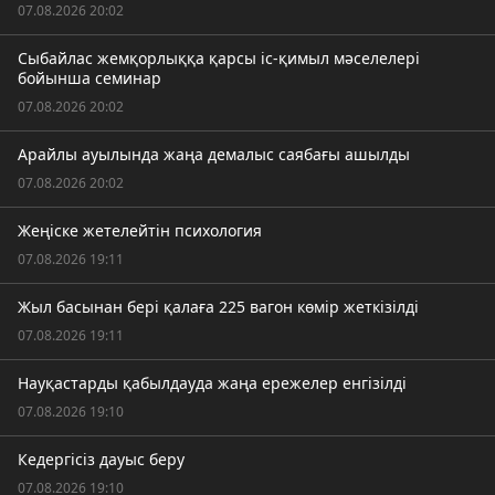
07.08.2026 20:02
Сыбайлас жемқорлыққа қарсы іс-қимыл мәселелері
бойынша семинар
07.08.2026 20:02
Арайлы ауылында жаңа демалыс саябағы ашылды
07.08.2026 20:02
Жеңіске жетелейтін психология
07.08.2026 19:11
Жыл басынан бері қалаға 225 вагон көмір жеткізілді
07.08.2026 19:11
Науқастарды қабылдауда жаңа ережелер енгізілді
07.08.2026 19:10
Кедергісіз дауыс беру
07.08.2026 19:10