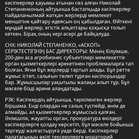
кәсіпкерлер қауымы атынан сөз алған Николай
Степаненконың айтуынша бастапқыда кәсіпкерлер
пайдаланылмай жатқан жерлерді мемлекет
меншігіне қайтару идеясын оң қабылдаған. Өйткені
мұндай жерлер, егістік алқаптары қоқысқа толып
кеткен. Бірақ оның кері әсері де байқалуда.
СНХ: НИКОЛАЙ СТЕПАНЕНКО, «АСКОП»
СЕРІКТЕСТІГІНІҢ БАС ДИРЕКТОРЫ: Менің білуімше,
200-ден аса агробизнес субъектілері мемлекеттік
орган қызметкерлері әрекетінен проблемаларға тап
болған. Яғни бұл жерлерді тартып алады. Бұл ретте
жұмыс істеп, салығын төлеп тұрған кәсіпорындар
бар. Жұмысшылар уақытылы жалақы алып тұр. Бұл
мәселе бізді әрине алаңдатады.
РЗК: Кәсіпкердің айтуынша, тәркіленген жерлер
біршама. Енді олардан не салық түспейді, өнім де
алмайды, ал қызметкерлер жұмыссыз қалған.
Әкімшілік, жауапты орган, прокуратура өкілдері
кәсіпкерлерге қолдау көрсетіп, бұл мәселе бойынша
тергеуді жалғастыруға уәде берді. Кәсіпкерлер
палатасының өкілі тексерулерге мораторий