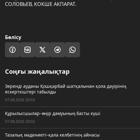
СОЛОВЬЕВ, КОКШЕ АКПАРАТ.
Бөлісу
Соңғы жаңалықтар
Зеренді ауданы Қошқарбай шатқалынан қола дәуірінің
ескерткіштері табылды
07.08.2026 20:03
Құрылысшылар–өңір дамуының басты күші
07.08.2026 20:02
Тазалық мәдениеті–қала келбетінің айнасы