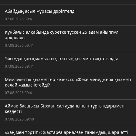
Абайдың асыл мұрасы дәріптелді
07.08.2026 09:41
Күнбағыс алқабында суретке түскен 25 адам айыппұл
арқалады
07.08.2026 09:41
Ұйымдасқан қылмыстық топтың қызметі тоқтатылды
07.08.2026 09:41
Мемлекеттік қызметтер кезексіз: «Жеке менеджер» қызметі
қалай жұмыс істейді?
07.08.2026 09:41
Аймақ басшысы Біржан сал ауданының тұрғындарымен
кездесті
07.08.2026 09:40
«Заң мен тәртіп»: жастарға арналған танымдық шара өтті