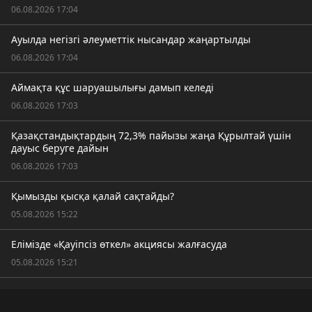
06.08.2026 17:04
Ауылда негізгі әлеуметтік нысандар жаңартылды
06.08.2026 17:04
Аймақта құс шаруашылығы дамып келеді
06.08.2026 17:03
Қазақстандықтардың 72,3% пайызы жаңа Құрылтай үшін
дауыс беруге дайын
06.08.2026 17:03
Қымызды қысқа қалай сақтайды?
05.08.2026 15:22
Елімізде «Қауіпсіз өткел» акциясы жалғасуда
05.08.2026 15:21