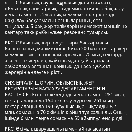
өтті. Облыстық сәулет құрылыс департаменті,
облыстық санитарлық-эпидемиологиялық бақылау
департаменті, облыстық мемлекеттік кірістерді
бақылау басқармасы басшыларының сөзі
тыңдалды. Бірақ жер телімдерін мемлекет меншігіне
қайтару тақырыбы үлкен резонанс тудырды.
РКС: Облыстық жер ресурстары басқармасы
басшысының мәліметінше биыл 200 мың гектар жер
мемлекет меншігіне қайтарылған. 70 мың гектардан
аса егістік жерлер, жайылымдар қайтарылды.
Хабарлама алғаннан кейін 30-дан аса субъекті
жерлерін өңдеуге кірісті.
СНХ: ЕРҒАЛИ ШОРИН, ОБЛЫСТЫҚ ЖЕР
РЕСУРСТАРЫН БАСҚАРУ ДЕПАРТАМЕНТІНІҢ
БАСШЫСЫ: Есептік кезеңінде департамент 281 мың
гектар алаңында 154 тексеру жүргізді. 261 мың
гектар алаңында 190 бұзушылық анықталды. 8,7
млн. сомасына 70 әкімшілік айыппұл салынды. Оның
ішінде 6 млн. теңге сомасына 59 айыппұл өндірілді.
РКС: Өсімдік шаруашылығымен айналысатын