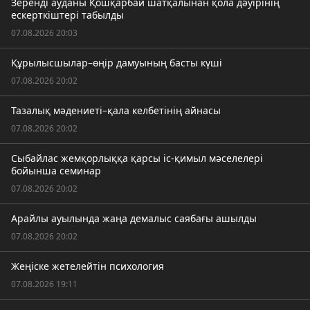
Зеренді ауданы Қошқарбай шатқалынан қола дәуірінің
ескерткіштері табылды
07.08.2026 20:03
Құрылысшылар–өңір дамуының басты күші
07.08.2026 20:02
Тазалық мәдениеті–қала келбетінің айнасы
07.08.2026 20:02
Сыбайлас жемқорлыққа қарсы іс-қимыл мәселелері
бойынша семинар
07.08.2026 20:02
Арайлы ауылында жаңа демалыс саябағы ашылды
07.08.2026 20:02
Жеңіске жетелейтін психология
07.08.2026 19:11