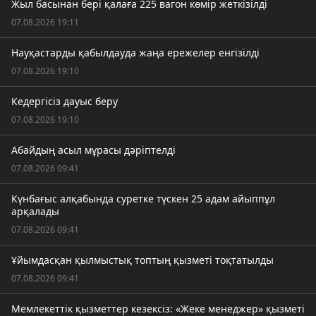
Жыл басынан бері қалаға 225 вагон көмір жеткізілді
07.08.2026 19:11
Науқастарды қабылдауда жаңа ережелер енгізілді
07.08.2026 19:10
Кедергісіз дауыс беру
07.08.2026 19:10
Абайдың асыл мұрасы дәріптелді
07.08.2026 09:41
Күнбағыс алқабында суретке түскен 25 адам айыппұл
арқалады
07.08.2026 09:41
Ұйымдасқан қылмыстық топтың қызметі тоқтатылды
07.08.2026 09:41
Мемлекеттік қызметтер кезексіз: «Жеке менеджер» қызметі