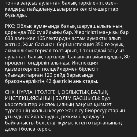
тонна заңсыз ауланған балық тәркіленіп, өзен-
көлдерді пайдаланушылармен келісім-шарттар
бұзылды.
РКС: Облыс аумағында балық шаруашылығының
қорында 780 су айдыны бар. Жергілікті маңызы бар
633 өзен-көл 165 гектардан астам аумақты алып
жатыр. Жыл басынан бері инспекция 350-ге жуық
әкімшілік материал толтырып, 1 тоннадай заңсыз
ауланған балық тәркіледі. Салынған айыппұлдың 80
проценті өндіріліп алынды. Инспекция
қызметкерлері полцейлермен бірлесіп
ұйымдастырған 120 рейд барысында
браконьерліктің 42 фактісін анықтады.
СНХ: НҰРЛАН ТӨЛЕГЕН, ОБЛЫСТЫҚ БАЛЫҚ
ИНСПЕКЦИЯСЫНЫҢ БӨЛІМ БАСШЫСЫ: Бұл
көрсеткіштер инспекцияның заңсыз қызмет
түрлерінің жолын кесуге және су биоресурстарын
ұтымды пайдаланудың режимін қолдауға
байланысты белсенді жұмыс істеп отырғанының
дәлелі болса керек.