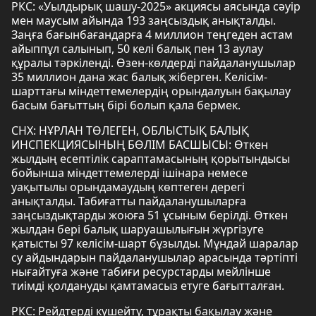
РКС: «Уылдырық шашу-2025» акциясы аясында сәуір
мен маусым айында 193 заңсыздық анықталды.
Заңға бағынбағандарға 4 миллион теңгеден астам
айыппұл салынып, 50 келі балық пен 13 аулау
құралы тәркіленді. Өзен-көлдерді пайдаланушылар
35 миллион дана жас балық жіберген. Келісім-
шарттағы міндеттемелердің орындалуын бақылау
басым бағыттың бірі болып қала бермек.
СНХ: НҰРЛАН ТӨЛЕГЕН, ОБЛЫСТЫҚ БАЛЫҚ
ИНСПЕКЦИЯСЫНЫҢ БӨЛІМ БАСШЫСЫ: Өткен
жылдың есептілік сараптамасының қорытындысы
бойынша міндеттемелерді ішінара немесе
уақытылы орындамаудың көптеген дерегі
анықталды. Табиғатты пайдаланушыларға
заңсыздықтарды жоюға 51 ұсыным берілді. Өткен
жылдан бері балық шаруашылығын жүргізуге
қатысты 97 келісім-шарт бұзылды. Мұндай шаралар
су айдындарын пайдаланушылар арасында тәртіпті
нығайтуға және табиғи ресурстарды мейлінше
тиімді қолдануды қамтамасыз етуге бағытталған.
РКС: Рейдтерді күшейту, тұрақты бақылау және