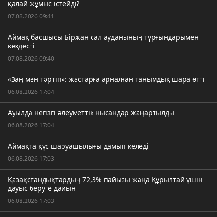
қалай жұмыс істейді?
07.08.2026 09:41
Аймақ басшысы Біржан сал ауданының тұрғындарымен
кездесті
07.08.2026 09:40
«Заң мен тәртіп»: жастарға арналған танымдық шара өтті
06.08.2026 17:04
Ауылда негізгі әлеуметтік нысандар жаңартылды
06.08.2026 17:04
Аймақта құс шаруашылығы дамып келеді
06.08.2026 17:03
Қазақстандықтардың 72,3% пайызы жаңа Құрылтай үшін
дауыс беруге дайын
06.08.2026 17:03