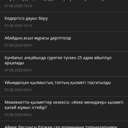
07.08.2026 19:10
Кедергісіз дауыс беру
07.08.2026 19:10
Абайдың асыл мұрасы дәріптелді
07.08.2026 09:41
Күнбағыс алқабында суретке түскен 25 адам айыппұл
арқалады
07.08.2026 09:41
Ұйымдасқан қылмыстық топтың қызметі тоқтатылды
07.08.2026 09:41
Мемлекеттік қызметтер кезексіз: «Жеке менеджер» қызметі
қалай жұмыс істейді?
07.08.2026 09:41
Аймақ басшысы Біржан сал ауданының тұрғындарымен