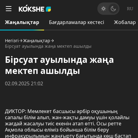
RU
Жаңалықтар
Бағдарламалар кестесі
Жобалар
Негізгі
Жаңалықтар
Бірсуат ауылында жаңа мектеп ашылды
Бірсуат ауылында жаңа
мектеп ашылды
02.09.2025 21:02
ДИКТОР: Мемлекет басшысы әрбір оқушының
сапалы білім алып, жан-жақты дамуы үшін қолайлы
жағдай жасалуы тиіс екенін атап өтті. Осы ретте
Ақмола облысы еліміз бойынша білім беру
инфрақұрылымын жаңғырту бағытында көш бастап