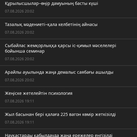
Құрылысшылар–өңір дамуының басты күші
07.08.2026 20:02
Тазалық мәдениеті–қала келбетінің айнасы
07.08.2026 20:02
Сыбайлас жемқорлыққа қарсы іс-қимыл мәселелері
бойынша семинар
07.08.2026 20:02
Арайлы ауылында жаңа демалыс саябағы ашылды
07.08.2026 20:02
Жеңіске жетелейтін психология
07.08.2026 19:11
Жыл басынан бері қалаға 225 вагон көмір жеткізілді
07.08.2026 19:11
Науқастарды қабылдауда жаңа ережелер енгізілді