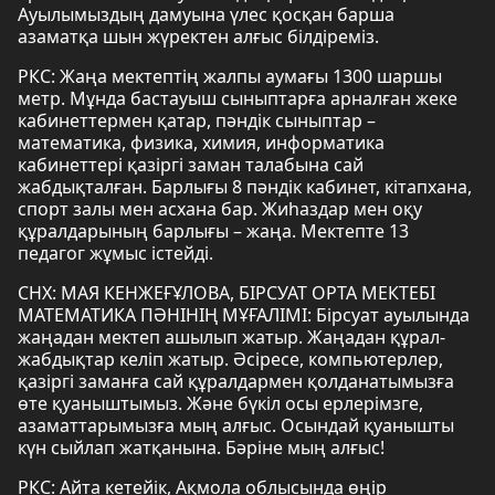
Ауылымыздың дамуына үлес қосқан барша
азаматқа шын жүректен алғыс білдіреміз.
РКС: Жаңа мектептің жалпы аумағы 1300 шаршы
метр. Мұнда бастауыш сыныптарға арналған жеке
кабинеттермен қатар, пәндік сыныптар –
математика, физика, химия, информатика
кабинеттері қазіргі заман талабына сай
жабдықталған. Барлығы 8 пәндік кабинет, кітапхана,
спорт залы мен асхана бар. Жиһаздар мен оқу
құралдарының барлығы – жаңа. Мектепте 13
педагог жұмыс істейді.
СНХ: МАЯ КЕНЖЕҒҰЛОВА, БІРСУАТ ОРТА МЕКТЕБІ
МАТЕМАТИКА ПӘНІНІҢ МҰҒАЛІМІ: Бірсуат ауылында
жаңадан мектеп ашылып жатыр. Жаңадан құрал-
жабдықтар келіп жатыр. Әсіресе, компьютерлер,
қазіргі заманға сай құралдармен қолданатымызға
өте қуаныштымыз. Және бүкіл осы ерлерімзге,
азаматтарымызға мың алғыс. Осындай қуанышты
күн сыйлап жатқанына. Бәріне мың алғыс!
РКС: Айта кетейік, Ақмола облысында өңір