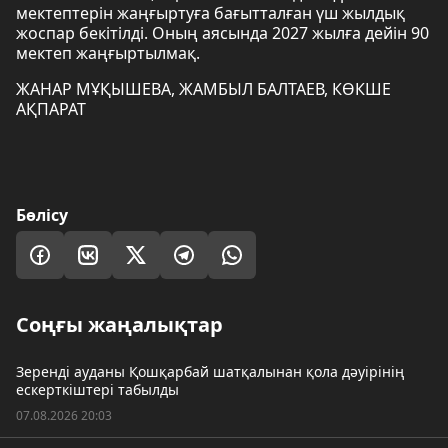
мектептерін жаңғыртуға бағытталған үш жылдық
жоспар бекітілді. Оның аясында 2027 жылға дейін 90
мектеп жаңғыртылмақ.
ЖАНАР МҰҚЫШЕВА, ЖАМБЫЛ БАЛТАЕВ, КӨКШЕ
АҚПАРАТ
Бөлісу
Соңғы жаңалықтар
Зеренді ауданы Қошқарбай шатқалынан қола дәуірінің
ескерткіштері табылды
07.08.2026 20:03