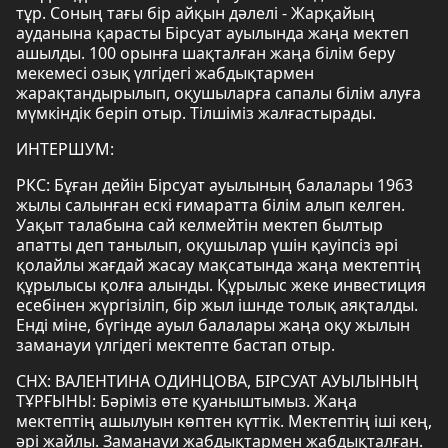
тұр. Соның тағы бір айқын дәлелі - Жарқайың
ауданына қарасты Бірсуат ауылында жаңа мектеп
ашылды. 100 орынға шақталған жаңа білім беру
мекемесі озық үлгідегі жабдықтармен
жарақтандырылып, оқушыларға сапалы білім алуға
мүмкіндік беріп отыр. Тілшіміз жалғастырады.
ИНТЕРШУМ:
РКС: Бұған дейін Бірсуат ауылының балалары 1963
жылы салынған ескі ғимаратта білім алып келген.
Уақыт талабына сай келмейтін мектеп былтыр
апатты деп танылып, оқушылар үшін қауіпсіз әрі
қолайлы жағдай жасау мақсатында жаңа мектептің
құрылысы қолға алынды. Құрылыс жеке инвестиция
есебінен жүргізіліп, бір жыл ішнде толық аяқталды.
Енді міне, бүгінде ауыл балалары жаңа оқу жылын
заманауи үлгідегі мектепте бастап отыр.
СНХ: ВАЛЕНТИНА ОДИНЦОВА, БІРСУАТ АУЫЛЫНЫҢ
ТҰРҒЫНЫ: Бәріміз өте қуаныштымыз. Жаңа
мектептің ашылуын көптен күттік. Мектептің іші кең,
әрі жайлы. Заманауи жабдықтармен жабдықталған.