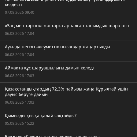
кездесті
07.08.2026 09:40
«Заң мен тәртіп»: жастарға арналған танымдық шара өтті
06.08.2026 17:04
Ауылда негізгі әлеуметтік нысандар жаңартылды
06.08.2026 17:04
Аймақта құс шаруашылығы дамып келеді
06.08.2026 17:03
Қазақстандықтардың 72,3% пайызы жаңа Құрылтай үшін
дауыс беруге дайын
06.08.2026 17:03
Қымызды қысқа қалай сақтайды?
05.08.2026 15:22
Елімізде «Қауіпсіз өткел» акциясы жалғасуда