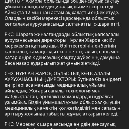
ДИКТОР: Ақмола облысында 560 денсаулық сақтау
ұйымы халыққа медициналық қызмет көрсетеді.
Аймақта 12 мыңнан астам ақ халатты еңбек етуде.
Олардың кәсіби мерекесі қарсаңында облыстық
көпсалалы ауруханасында салтанатты іс-шара өтті.
РКС: Шараға жиналғандарды облыстық көпсалалы
ауруханасының директоры Нұрлан Жаров кәсіби
мерекемен құттықтады. Әріптестерінің еңбегінің
қаншалықты маңызды екеніне тоқталып, сонымен
қатар өңірлік денсаулық сақтау жүйесінің дамуына
баса назар аударылып жатқанын жеткізді.
СНХ: НҰРЛАН ЖАРОВ, ОБЛЫСТЫҚ КӨПСАЛАЛЫ
АУРУХАНАСЫНЫҢ ДИРЕКТОРЫ: Бүгінде біз өңірдегі
ең ірі әрі аса маңызды медициналық ұйымға
айналдық. Жоғары сапалы технологиямен
жабдықталған, әрі білікті мамандардан құралған
ұжымбыз. Біздің ұйымшыл ұжым облыс халқы үшін
медициналық көмектің қолжетімділігі мен сапасын
арттыру жолында табысты жұмыс атқарып келеді.
РКС: Мерекелік шара аясында өңірдің денсаулық