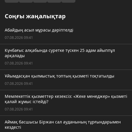
Соңғы жаңалықтар
Абайдың асыл мұрасы дәріптелді
07.08.2026 09:41
Күнбағыс алқабында суретке түскен 25 адам айыппұл
арқалады
07.08.2026 09:41
Ұйымдасқан қылмыстық топтың қызметі тоқтатылды
07.08.2026 09:41
Мемлекеттік қызметтер кезексіз: «Жеке менеджер» қызметі
қалай жұмыс істейді?
07.08.2026 09:41
Аймақ басшысы Біржан сал ауданының тұрғындарымен
кездесті