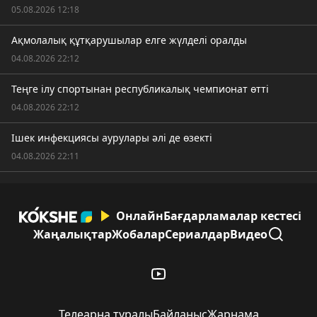
05.08.2026 12:18
Ақмолалық құтқарушылар елге жүлделі оралды
04.08.2026 22:12
Теңге ілу спортынан республикалық чемпионат өтті
04.08.2026 22:12
Ішек инфекциясы аурулары әлі де өзекті
04.08.2026 22:11
Онлайн
Бағдарламалар кестесі
Жаңалықтар
Жобалар
Сериалдар
Видео
Телеарна туралы
Байланыс
Жарнама