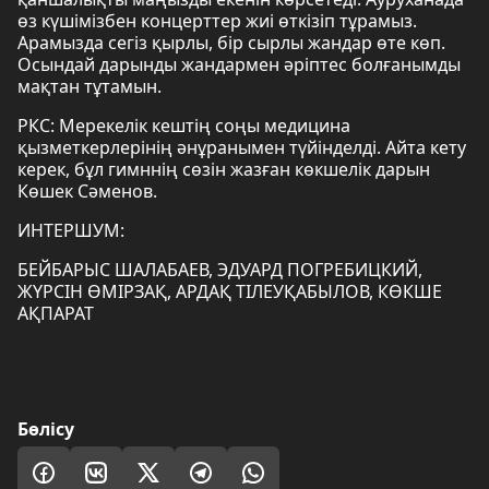
өз күшімізбен концерттер жиі өткізіп тұрамыз.
Арамызда сегіз қырлы, бір сырлы жандар өте көп.
Осындай дарынды жандармен әріптес болғанымды
мақтан тұтамын.
РКС: Мерекелік кештің соңы медицина
қызметкерлерінің әнұранымен түйінделді. Айта кету
керек, бұл гимннің сөзін жазған көкшелік дарын
Көшек Сәменов.
ИНТЕРШУМ:
БЕЙБАРЫС ШАЛАБАЕВ, ЭДУАРД ПОГРЕБИЦКИЙ,
ЖҮРСІН ӨМІРЗАҚ, АРДАҚ ТІЛЕУҚАБЫЛОВ, КӨКШЕ
АҚПАРАТ
Бөлісу