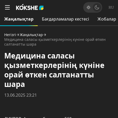
RU
Жаңалықтар
Бағдарламалар кестесі
Жобалар
Негізгі
Жаңалықтар
Медицина саласы қызметкерлерінің күніне орай өткен
салтанатты шара
Медицина саласы
қызметкерлерінің күніне
орай өткен салтанатты
шара
13.06.2025 23:21