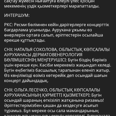
сақтау жүйесін нығайтуға елеулі үлес қосқан
мекеменің үздік қызметкерлері марапатталды.
ИНТЕРШУМ:
РКС: Ресми бөлімнен кейін дәрігерлерге концерттік
бағдарлама ұсынылды. Аурухана ұжымы өз
өнерлерін ортаға салып, әріптестерін осылайша
ерекше құттықтады.
СНХ: НАТАЛЬЯ СОКОЛОВА, ОБЛЫСТЫҚ КӨПСАЛАЛЫ
АУРУХАНАСЫ ДЕРМАТОВЕНЕРОЛОГИЯ
БӨЛІМШЕСІНІҢ МЕҢГЕРУШІСІ: Бүгін біздің бәріміз
үшін ерекше күн. Кәсіби мерекеміз жақындап келеді.
Бүгін еңбегіміз басшылық тарапынан еленіп жатыр.
Өз көңілімізді өзіміз көтерейік деп осындай шағын
концерт дайындадық.
СНХ: ОЛЬГА ЛЕСЕЧКО, ОБЛЫСТЫҚ КӨПСАЛАЛЫ
АУРУХАНАСЫНЫҢ ҚҰРМЕТТІ ҚЫЗМЕТКЕРІ: Бүгін
осындай шараның өткізіліп жатқанына ризамыз!
Әріптестерімізбен қашан да кездесуге асығып
тұрамыз. Бұл мереке осы сала мамандарының
қаншалықты маңызды екенін көрсетеді. Ауруханада