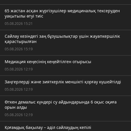
65 жастан асқан жүргізушілер медициналық тексеруден
уақытылы өтуі тиіс
05.08.2026 15:21
Сайлау кезіндегі заң бұзушылықтар үшін жауапкершілік
қарастырылған
05.08.2026 15:19
Медиация кеңесінің кеңейтілген отырысы
05.08.2026 12:19
Заңгерлерді және зияткерлік меншікті қорғау күшейтілді
05.08.2026 12:19
Өткен демалыс күндері су айдындарында 6 оқыс оқиға
орын алды
05.08.2026 12:19
Қоғамдық бақылау – әділ сайлаудың кепілі