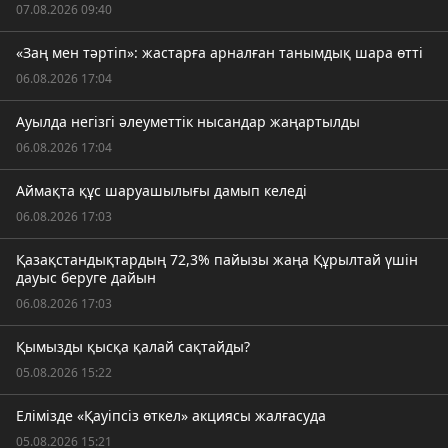
07.08.2026 09:40
«Заң мен тәртіп»: жастарға арналған танымдық шара өтті
06.08.2026 17:04
Ауылда негізгі әлеуметтік нысандар жаңартылды
06.08.2026 17:04
Аймақта құс шаруашылығы дамып келеді
06.08.2026 17:03
Қазақстандықтардың 72,3% пайызы жаңа Құрылтай үшін
дауыс беруге дайын
06.08.2026 17:03
Қымызды қысқа қалай сақтайды?
05.08.2026 15:22
Елімізде «Қауіпсіз өткел» акциясы жалғасуда
05.08.2026 15:21