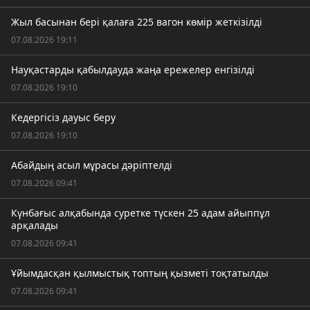
Жыл басынан бері қалаға 225 вагон көмір жеткізілді
07.08.2026 19:11
Науқастарды қабылдауда жаңа ережелер енгізілді
07.08.2026 19:10
Кедергісіз дауыс беру
07.08.2026 19:10
Абайдың асыл мұрасы дәріптелді
07.08.2026 09:41
Күнбағыс алқабында суретке түскен 25 адам айыппұл
арқалады
07.08.2026 09:41
Ұйымдасқан қылмыстық топтың қызметі тоқтатылды
07.08.2026 09:41