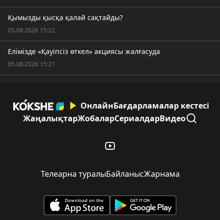
Қымызды қысқа қалай сақтайды?
05.08.2026 15:22
Елімізде «Қауіпсіз өткел» акциясы жалғасуда
05.08.2026 15:21
Онлайн
Бағдарламалар кестесі
Жаңалықтар
Жобалар
Сериалдар
Видео
Телеарна туралы
Байланыс
Жарнама