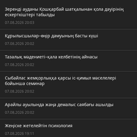
Зеренді ауданы Қошқарбай шатқалынан қола дәуірінің
ескерткіштері табылды
07.08.2026 20:03
Құрылысшылар–өңір дамуының басты күші
07.08.2026 20:02
Тазалық мәдениеті–қала келбетінің айнасы
07.08.2026 20:02
Сыбайлас жемқорлыққа қарсы іс-қимыл мәселелері
бойынша семинар
07.08.2026 20:02
Арайлы ауылында жаңа демалыс саябағы ашылды
07.08.2026 20:02
Жеңіске жетелейтін психология
07.08.2026 19:11