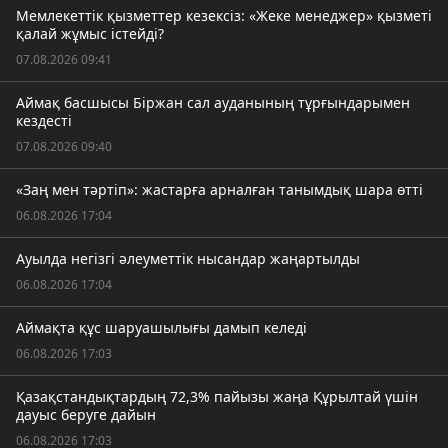
Мемлекеттік қызметтер кезексіз: «Жеке менеджер» қызметі
қалай жұмыс істейді?
07.08.2026 09:41
Аймақ басшысы Біржан сал ауданының тұрғындарымен
кездесті
07.08.2026 09:40
«Заң мен тәртіп»: жастарға арналған танымдық шара өтті
06.08.2026 17:04
Ауылда негізгі әлеуметтік нысандар жаңартылды
06.08.2026 17:04
Аймақта құс шаруашылығы дамып келеді
06.08.2026 17:03
Қазақстандықтардың 72,3% пайызы жаңа Құрылтай үшін
дауыс беруге дайын
06.08.2026 17:03