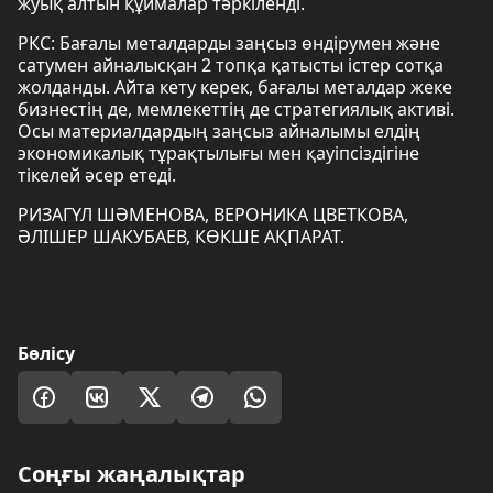
жуық алтын құймалар тәркіленді.
РКС: Бағалы металдарды заңсыз өндірумен және
сатумен айналысқан 2 топқа қатысты істер сотқа
жолданды. Айта кету керек, бағалы металдар жеке
бизнестің де, мемлекеттің де стратегиялық активі.
Осы материалдардың заңсыз айналымы елдің
экономикалық тұрақтылығы мен қауіпсіздігіне
тікелей әсер етеді.
РИЗАГҮЛ ШӘМЕНОВА, ВЕРОНИКА ЦВЕТКОВА,
ӘЛІШЕР ШАКУБАЕВ, КӨКШЕ АҚПАРАТ.
Бөлісу
Соңғы жаңалықтар