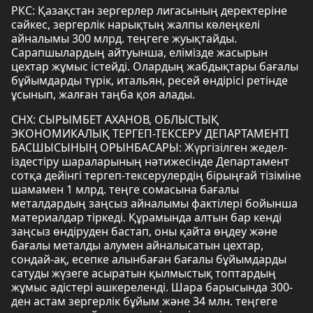
РКС: Қазақстан зергерлер лигасының деректеріне
сәйкес, зергерлік нарықтың жалпы көлеңкелі
айналымы 300 млрд. теңгеге жуықтайды.
Сарапшылардың айтуынша, елімізде жасырын
цехтар жұмыс істейді. Олардың жабдықтары бағалы
бұйымдарды түрік, итальян, ресей өндірісі ретінде
ұсынып, жалған таңба қоя алады.
СНХ: СЫРЫМБЕТ АХАНОВ, ОБЛЫСТЫҚ
ЭКОНОМИКАЛЫҚ ТЕРГЕП-ТЕКСЕРУ ДЕПАРТАМЕНТІ
БАСШЫСЫНЫҢ ОРЫНБАСАРЫ: Жүргізілген жедел-
іздестіру шараларының нәтижесінде Департамент
сотқа дейінгі тергеп-тексерулердің бірыңғай тізіміне
шамамен 1 млрд. теңге сомасына бағалы
металдардың заңсыз айналымы фактілері бойынша
материалдар тіркеді. Құрамында алтын бар кендi
заңсыз өндiруден бастап, оны қайта өңдеу және
бағалы металды алумен айналысатын цехтар,
сондай-ақ, есепке алынбаған бағалы бұйымдарды
сатуды жүзеге асыратын қылмыстық топтардың
жұмыс әдістері әшкереленді. Шара барысында 300-
ден астам зергерлік бұйым және 34 млн. теңгеге