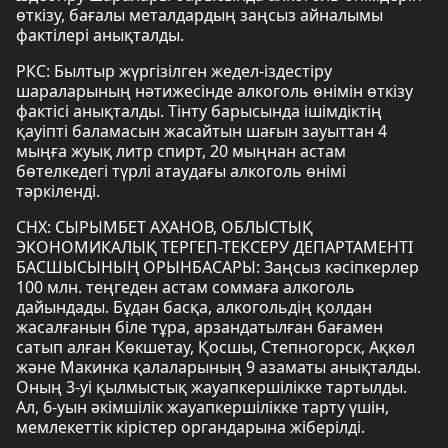
өткізу, бағалы металдардың заңсыз айналымы
фактілері анықталды.
РКС: Былтыр жүргізілген жедел-іздестіру
шараларының нәтижесінде алкоголь өнімін өткізу
фактісі анықталды. Тінту барысында ішімдіктің
қауіпті баламасын жасайтын шағын зауыттан 4
мыңға жуық литр спирт, 20 мыңнан астам
бөтелкедегі түрлі атаудағы алкоголь өнімі
тәркіленді.
СНХ: СЫРЫМБЕТ АХАНОВ, ОБЛЫСТЫҚ
ЭКОНОМИКАЛЫҚ ТЕРГЕП-ТЕКСЕРУ ДЕПАРТАМЕНТІ
БАСШЫСЫНЫҢ ОРЫНБАСАРЫ: Заңсыз кәсіпкерлер
100 млн. теңгеден астам соммаға алкоголь
дайындады. Бұдан басқа, алкогольдің қолдан
жасалғанын біле тұра, арзандатылған бағамен
сатып алған Көкшетау, Қосшы, Степногорск, Ақкөл
және Макинка қалаларының 9 азаматы анықталды.
Оның 3-уі қылмыстық жауапкершілікке тартылды.
Ал, 6-уын әкімшілік жауапкершілікке тарту үшін,
мемлекеттік кірістер органдарына жіберілді.