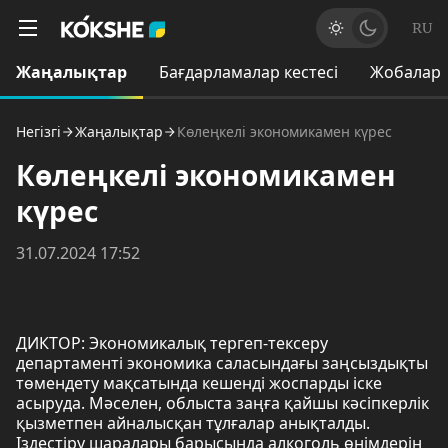
RU
Жаңалықтар
Бағдарламалар кестесі
Жобалар
Негізгі
Жаңалықтар
Көлеңкелі экономикамен күрес
Көлеңкелі экономикамен
күрес
31.07.2024 17:52
ДИКТОР: Экономикалық тергеп-тексеру
департаменті экономика саласындағы заңсыздықты
төмендету мақсатында кешенді жоспарды іске
асыруда. Мәселен, облыста заңға қайшы кәсіпкерлік
қызметпен айналысқан тұлғалар анықталды.
Іздестіру шаралары барысында алкоголь өнімдерін