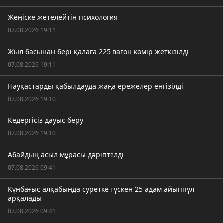
Жеңіске жетелейтін психология
07.08.2026 19:11
Жыл басынан бері қалаға 225 вагон көмір жеткізілді
07.08.2026 19:11
Науқастарды қабылдауда жаңа ережелер енгізілді
07.08.2026 19:10
Кедергісіз дауыс беру
07.08.2026 19:10
Абайдың асыл мұрасы дәріптелді
07.08.2026 09:41
Күнбағыс алқабында суретке түскен 25 адам айыппұл
арқалады
07.08.2026 09:41