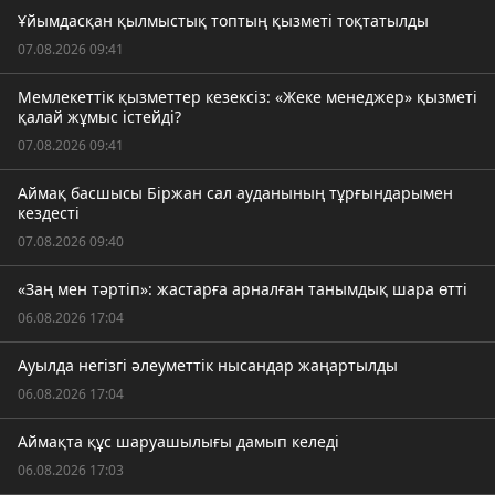
Ұйымдасқан қылмыстық топтың қызметі тоқтатылды
07.08.2026 09:41
Мемлекеттік қызметтер кезексіз: «Жеке менеджер» қызметі
қалай жұмыс істейді?
07.08.2026 09:41
Аймақ басшысы Біржан сал ауданының тұрғындарымен
кездесті
07.08.2026 09:40
«Заң мен тәртіп»: жастарға арналған танымдық шара өтті
06.08.2026 17:04
Ауылда негізгі әлеуметтік нысандар жаңартылды
06.08.2026 17:04
Аймақта құс шаруашылығы дамып келеді
06.08.2026 17:03