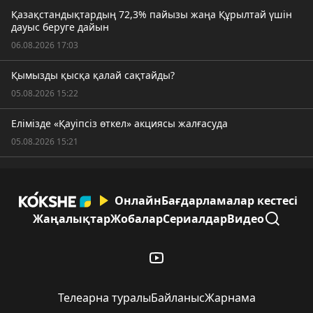
Қазақстандықтардың 72,3% пайызы жаңа Құрылтай үшін
дауыс беруге дайын
06.08.2026 17:03
Қымызды қысқа қалай сақтайды?
05.08.2026 15:22
Елімізде «Қауіпсіз өткел» акциясы жалғасуда
05.08.2026 15:21
Онлайн
Бағдарламалар кестесі
Жаңалықтар
Жобалар
Сериалдар
Видео
Телеарна туралы
Байланыс
Жарнама