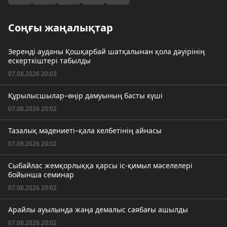
Соңғы жаңалықтар
Зеренді ауданы Қошқарбай шатқалынан қола дәуірінің
ескерткіштері табылды
07.08.2026 20:03
Құрылысшылар–өңір дамуының басты күші
07.08.2026 20:02
Тазалық мәдениеті–қала келбетінің айнасы
07.08.2026 20:02
Сыбайлас жемқорлыққа қарсы іс-қимыл мәселелері
бойынша семинар
07.08.2026 20:02
Арайлы ауылында жаңа демалыс саябағы ашылды
07.08.2026 20:02