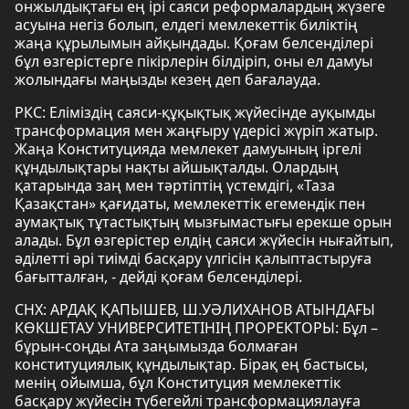
онжылдықтағы ең ірі саяси реформалардың жүзеге
асуына негіз болып, елдегі мемлекеттік биліктің
жаңа құрылымын айқындады. Қоғам белсенділері
бұл өзгерістерге пікірлерін білдіріп, оны ел дамуы
жолындағы маңызды кезең деп бағалауда.
РКС: Еліміздің саяси-құқықтық жүйесінде ауқымды
трансформация мен жаңғыру үдерісі жүріп жатыр.
Жаңа Конституцияда мемлекет дамуының іргелі
құндылықтары нақты айшықталды. Олардың
қатарында заң мен тәртіптің үстемдігі, «Таза
Қазақстан» қағидаты, мемлекеттік егемендік пен
аумақтық тұтастықтың мызғымастығы ерекше орын
алады. Бұл өзгерістер елдің саяси жүйесін нығайтып,
әділетті әрі тиімді басқару үлгісін қалыптастыруға
бағытталған, - дейді қоғам белсенділері.
СНХ: АРДАҚ ҚАПЫШЕВ, Ш.УӘЛИХАНОВ АТЫНДАҒЫ
КӨКШЕТАУ УНИВЕРСИТЕТІНІҢ ПРОРЕКТОРЫ: Бұл –
бұрын-соңды Ата заңымызда болмаған
конституциялық құндылықтар. Бірақ ең бастысы,
менің ойымша, бұл Конституция мемлекеттік
басқару жүйесін түбегейлі трансформациялауға