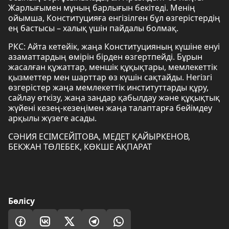
Жарлығымен мұның барлығын бекітеді. Менің
ойымша, Конституцияға енгізілген бұл өзгерістердің
ең бастысы – халық үшін пайдалы болмақ.
РКС: Айта кетейік, жаңа Конституцияның күшіне енуі
азаматтардың өмірін бірден өзгертпейді. Бұрын
жасалған құжаттар, меншік құқықтары, мемлекеттік
қызметтер мен шарттар өз күшін сақтайды. Негізгі
өзгерістер жаңа мемлекеттік институттарды құру,
сайлау өткізу, жаңа заңдар қабылдау және құқықтық
жүйені кезең-кезеңімен жаңа талаптарға бейімдеу
арқылы жүзеге асады.
СӘНИЯ ЕСІМСЕЙІТОВА, МЕДЕТ ҚАЙЫРКЕНОВ,
БЕКЖАН ТӨЛЕБЕК, КӨКШЕ АҚПАРАТ
Бөлісу