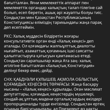
бағытталған. Яғни мемлекеттік аппарат пен
мемлекеттік органдар халықтың талап-тілегіне сай
болып, есеп беретін, ашық әрі жауапты болуы тиіс.
Сондықтан мен Қазақстан Республикасының
Конституциясы еліміздің тарихындағы жаңа парақ
деп есептеймін.
РКС: Халық мүддесін білдіретін жоғары
консультативтік орган енді «Халық кеңесі» деп
аталады. Ол қоғамдағы жалпыұлттық диалогты
нығайтып, азаматтық қоғамның ішкі саясатты
қалыптастыруға қатысуын қамтамасыз етеді.
Сондықтан сарапшылар жаңа Ата заң- халық
игілігіне бағытталған «Халықтық Конституция»
делінуі бекер емес,-дейді.
СНХ: ҚАБДУӘЛИ ҚҰЛЫШЕВ, АҚМОЛА ОБЛЫСТЫҚ
ҚОҒАМДЫҚ КЕҢЕСІНІҢ ТӨРАҒАСЫ: Жаңа басқару
нысаны – «Халық кеңесі» құрылады. Оған мәслихат
депутаттары, қоғамдық кеңестердің мүшелері,
сондай-ақ ұлттық-мәдени орталықтардың өкілдері
пропорционалды түрде енгізіледі. Сондықтан ертең
осының бәрі ұсынылады, ал Президент өз нақты