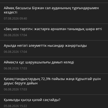
Аймақ басшысы Біржан сал ауданының тұрғындарымен
кездесті
07.08.2026 09:40
«Заң мен тәртіп»: жастарға арналған танымдық шара өтті
06.08.2026 17:04
Ауылда негізгі әлеуметтік нысандар жаңартылды
06.08.2026 17:04
Аймақта құс шаруашылығы дамып келеді
06.08.2026 17:03
Қазақстандықтардың 72,3% пайызы жаңа Құрылтай үшін
дауыс беруге дайын
06.08.2026 17:03
Қымызды қысқа қалай сақтайды?
05.08.2026 15:22