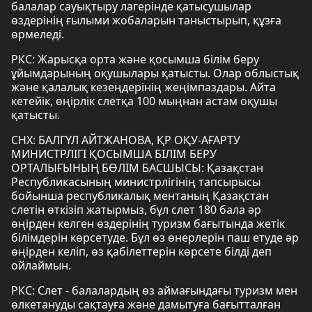
балалар сауықтыру лагерінде қатысушылар
өздерінің ғылыми жобаларын таныстырып, құзға
өрмеледі.
РКС: Жарысқа орта және қосымша білім беру
ұйымдарының оқушылары қатысты. Олар облыстық
және қалалық кезеңдерінің жеңімпаздары. Айта
кетейік, өңірлік слетқа 100 мыңнан астам оқушы
қатысты.
СНХ: БАЛГҮЛ АЙТЖАНОВА, ҚР ОҚУ-АҒАРТУ
МИНИСТРЛІГІ ҚОСЫМША БІЛІМ БЕРУ
ОРТАЛЫҒЫНЫҢ БӨЛІМ БАСШЫСЫ: Қазақстан
Республикасының министрлігінің тапсырысы
бойынша республикалық ментаның Қазақстан
слетін өткізіп жатырмыз, бұл слет 180 бала әр
өңірден келген өздерінің туризм бағытында жетік
білімдерін көрсетуде. Бұл өз өнерлерін паш етуде әр
өңірден келіп, өз қабілеттерін көрсете білді деп
ойлаймын.
РКС: Слет - балалардың өз аймағындағы туризм мен
өлкетануды сақтауға және дамытуға бағытталған