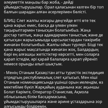
әлеуметтік маңызы бар жоба, - дейді
ұйымдастырушылар. Орал қаласынан келген бір топ
балғын шарадан алған әсерлерімен бөлісті.
БЛИЦ: Слет жалпы жоғары деңгейде өтті өте тек
қана жарыс емес, басқа да үлкен үлкен
тақырыптармен танысқан болатынбыз. Жаңа
достар таптық, жаңа адамдармен таныстық және де
қатысқан жарысымызда қарсыластардан тәжірибе
жинаған болатынбыз. Жалпы ойын түрлері. Бізді тек
қана жарыс мақсатында жинаған жоқ. Балдардың
бәрі ең алғашқы жетістіктер көрсетті, мен соларға
қарап істедім, әрі қарай балаларға қарап үйреніп
немесе орынды алып шықтым.
- Менің Отаным Қазақстан атты туристік экспедиция
отрядтың республикалық слет қатысып, Мен кіші
Отаным номинациясында үшінші орын иелендім, өз
мектебіме бүкіл Жарқайың ауданына жас ақыншы
Болат Кәрімге, Оператор Станислав, Ақмола
облысының білім басқармасына,
ұйымдастырушыларға және әрине ұстаздарына зор
алғысымды білдіремін.