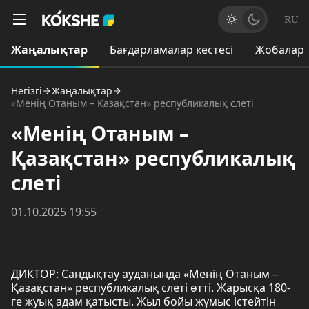
RU
Жаңалықтар
Бағдарламалар кестесі
Жобалар
Негізгі
Жаңалықтар
«Менің Отаным – Қазақстан» республикалық слеті
«Менің Отаным –
Қазақстан» республикалық
слеті
01.10.2025 19:55
ДИКТОР: Сандықтау ауданында «Менің Отаным –
Қазақстан» республикалық слеті өтті. Жарысқа 180-
ге жуық адам қатысты. Жыл бойы жұмыс істейтін