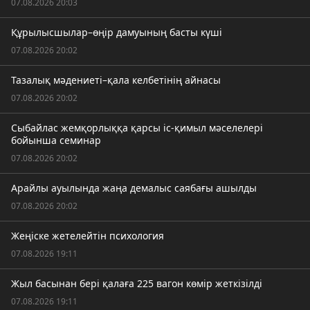
07.08.2026 20:03
Құрылысшылар–өңір дамуының басты күші
07.08.2026 20:02
Тазалық мәдениеті–қала келбетінің айнасы
07.08.2026 20:02
Сыбайлас жемқорлыққа қарсы іс-қимыл мәселелері
бойынша семинар
07.08.2026 20:02
Арайлы ауылында жаңа демалыс саябағы ашылды
07.08.2026 20:02
Жеңіске жетелейтін психология
07.08.2026 19:11
Жыл басынан бері қалаға 225 вагон көмір жеткізілді
07.08.2026 19:11