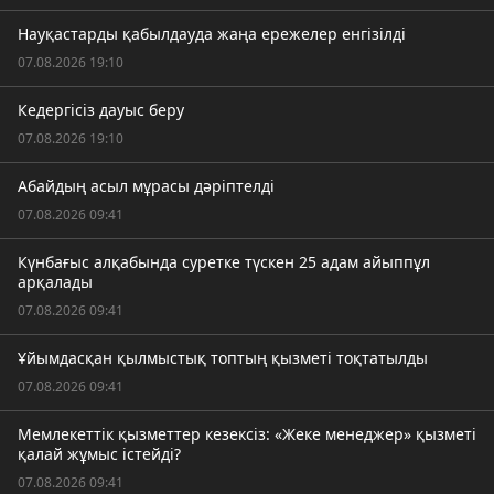
Науқастарды қабылдауда жаңа ережелер енгізілді
07.08.2026 19:10
Кедергісіз дауыс беру
07.08.2026 19:10
Абайдың асыл мұрасы дәріптелді
07.08.2026 09:41
Күнбағыс алқабында суретке түскен 25 адам айыппұл
арқалады
07.08.2026 09:41
Ұйымдасқан қылмыстық топтың қызметі тоқтатылды
07.08.2026 09:41
Мемлекеттік қызметтер кезексіз: «Жеке менеджер» қызметі
қалай жұмыс істейді?
07.08.2026 09:41