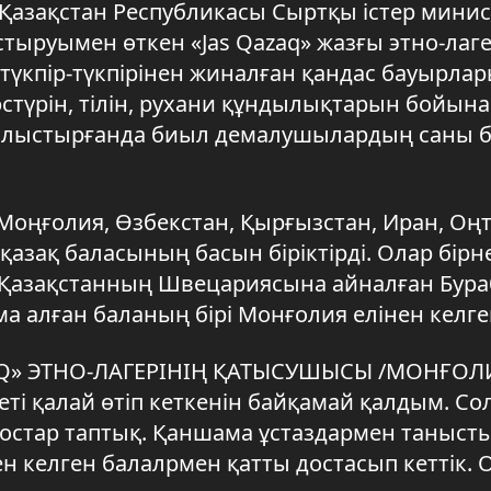
. Қазақстан Республикасы Сыртқы істер минис
ыруымен өткен «Jas Qazaq» жазғы этно-лаге
түкпір-түкпірінен жиналған қандас бауырла
түрін, тілін, рухани құндылықтарын бойына 
н салыстырғанда биыл демалушылардың саны 
, Моңғолия, Өзбекстан, Қырғызстан, Иран, Оңт
 қазақ баласының басын біріктірді. Олар бір
ар. Қазақстанның Швецариясына айналған Бур
ма алған баланың бірі Монғолия елінен келг
AQ» ЭТНО-ЛАГЕРІНІҢ ҚАТЫСУШЫСЫ /МОНҒОЛИ
ті қалай өтіп кеткенін байқамай қалдым. Со
остар таптық. Қаншама ұстаздармен танысты
ен келген балалрмен қатты достасып кеттік.