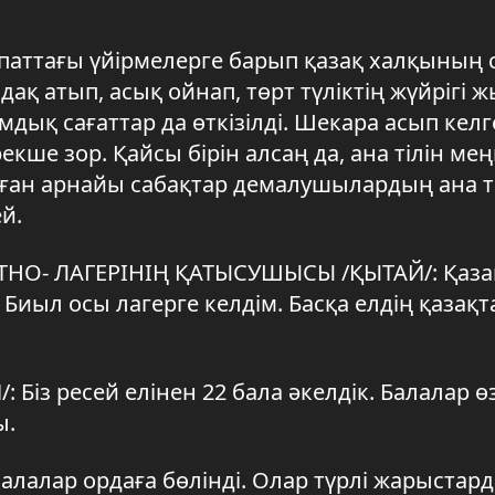
паттағы үйірмелерге барып қазақ халқының с
ақ атып, асық ойнап, төрт түліктің жүйрігі 
мдық сағаттар да өткізілді. Шекара асып кел
екше зор. Қайсы бірін алсаң да, ана тілін мең
алған арнайы сабақтар демалушылардың ана т
ей.
ЭТНО- ЛАГЕРІНІҢ ҚАТЫСУШЫСЫ /ҚЫТАЙ/: Қаза
Биыл осы лагерге келдім. Басқа елдің қазақ
 Біз ресей елінен 22 бала әкелдік. Балалар ө
ы.
балалар ордаға бөлінді. Олар түрлі жарыстард