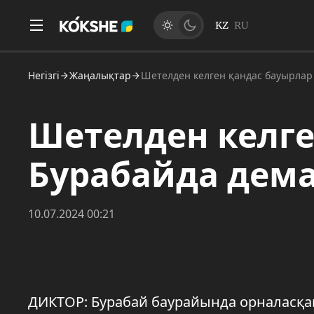
KZ
RU
Негізгі
Жаңалықтар
Шетелден келген қандас бауырлар
Шетелден келге
Бурабайда дем
10.07.2024 00:21
ДИКТОР: Бурабай баурайында орналасқан 