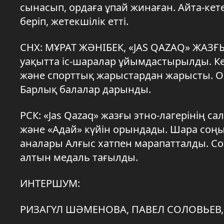
сынасып, ордаға ұпай жинаған. Айта-кете
беріп, жетекшілік етті.
СНХ: МҰРАТ ЖӘНІБЕК, «JAS QAZAQ» ЖАЗҒЫ
уақытта іс-шаралар ұйымдастырылды. К
және спорттық жарыстардан жарысты. Ор
Барлық балалар дарынды.
РСК: «Jas Qazaq» жазғы этно-лагерінің 
және «Адай» күйін орындады. Шара соң
аналары Алғыс хатпен марапатталды. Со
алтын медаль тағылды.
ИНТЕРШУМ:
РИЗАГҮЛ ШӘМЕНОВА, ПАВЕЛ СОЛОВЬЕВ,