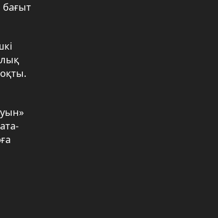
а бағыт
Болат жолды таңдаған отбасы
04.08.2026 22:11
шкі
Домбырамен дараланған дарын
ылық
04.08.2026 22:10
оқты.
Шағалалы су қоймасына 20 мың
дана шабақ жіберілді
04.08.2026 22:10
ауын»
ата-
«Жолдағы қабылдау» акциясы
рға
04.08.2026 22:10
Облыста 12 мыңнан астам жаңа
бос жұмыс орны ашылды
04.08.2026 22:10
Тұрақты жұмыстың арқасында