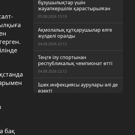
бұзушылықтар үшін
жауапкершілік қарастырылған
алт-
05.08.2026 15:19
жылқыға
Ақмолалық құтқарушылар елге
ген
жүлделі оралды
герген.
04.08.2026 22:12
ілінде
Теңге ілу спортынан
республикалық чемпионат өтті
04.08.2026 22:12
қстанда
тарымен
Ішек инфекциясы аурулары әлі де
өзекті
04.08.2026 22:11
з
Жыл басынан бері аймақта
буллинг үшін 8 адам әкімшілік
жауапкершілікке тартылды
а бақ
04.08.2026 22:11