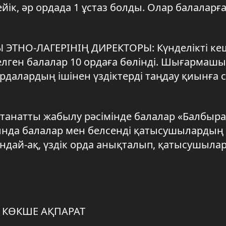
йік, әр ордада 1 ұстаз болды. Олар балаларғ
 ЭТНО-ЛАГЕРІНІҢ ДИРЕКТОРЫ: Күнделікті ке
елген балалар 10 ордаға бөлінді. Шығармаш
далардың ішінен үздіктерді таңдау қиынға с
салтанатты жабылу рәсімінде балалар «Балбыр
ында балалар мен белсенді қатысушылардың 
ндай-ақ, үздік орда анықталып, қатысушыла
 КӨКШЕ АҚПАРАТ