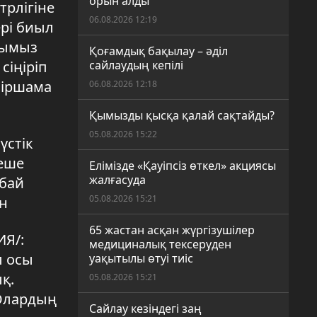
орын алды
трлігіне
06.08.2026 12:19
рі биыл
рымыз
Қоғамдық бақылау – әділ
сіңіріп
сайлаудың кепілі
біршама
06.08.2026 12:18
Қымызды қысқа қалай сақтайды?
05.08.2026 15:22
үстік
неше
Елімізде «Қауіпсіз өткел» акциясы
жалғасуда
абай
05.08.2026 15:21
ен
65 жастан асқан жүргізушілер
Я/:
медициналық тексеруден
л осы
уақытылы өтуі тиіс
қ.
05.08.2026 15:21
 Олардың
Сайлау кезіндегі заң