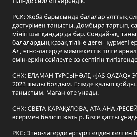
тілінде сөйлеп үйрендік.
РСК: Жоба барысында балалар ұлттық си
дәстүрімен танысты. Домбыра тартып, сад
мініп шапқандар да бар. Сондай-ақ, таны
балалардың қазақ тіліне деген құрметі ер
Ал, этно-лагерде мемлекеттік тілге арн
емін-еркін сөйлеуге өз септігін тигізгенд
СНХ: ЕЛАМАН ТҰРСЫНӘЛІ, «JAS QAZAQ» 
2023 жылы болдым. Есімде қалып қойды. 
таныстым. Маған өте ұнады.
СНХ: СВЕТА ҚАРАҚҰЛОВА, АТА-АНА /РЕСЕЙ/:
әсерімен бөлісіп жатыр. Бізге қатты ұнад
РКС: Этно-лагерде әртүрлі елден келген 