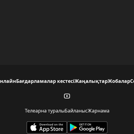
нлайн
Бағдарламалар кестесі
Жаңалықтар
Жобалар
С
Телеарна туралы
Байланыс
Жарнама