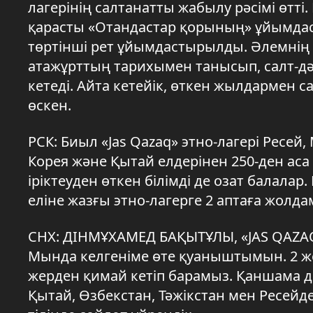
лагерінің салтанатты жабылу рәсімі өтті
қарасты «Отандастар қорының» ұйымдаст
төртінші рет ұйымдастырылды. Әлемнің 
атажұрттың тарихымен танысып, салт-дәс
кетеді. Айта кетейік, өткен жылдарме
өскен.
РСК: Биыл «Jas Qazaq» этно-лагері Ресей
Корея және Қытай елдерінен 250-ден аса
іріктеуден өткен білімді де озат балал
еліне жазғы этно-лагерге 2 аптаға жолда
СНХ: ДІНМҰХАМЕД БАҚЫТҰЛЫ, «JAS QAZ
Мында келгеніме өте қуаныштымын. 2 же
жерден қимай кетіп барамыз. Қаншама д
Қытай, Өзбекстан, Тәжікстан мен Ресейд