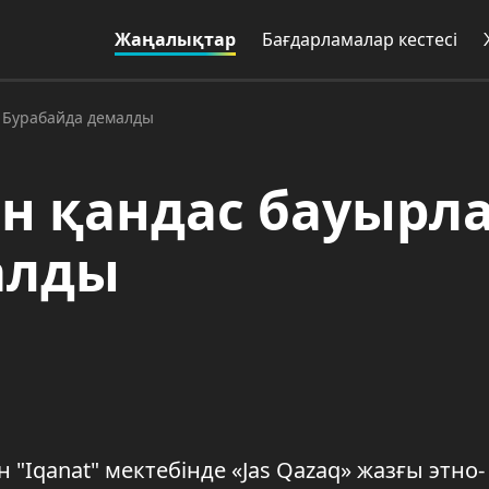
Жаңалықтар
Бағдарламалар кестесі
 Бурабайда демалды
н қандас бауырл
алды
"Iqanat" мектебінде «Jas Qazaq» жазғы этно-