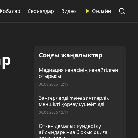
Жобалар
Сериалдар
Видео
Онлайн
ар
Соңғы жаңалықтар
Медиация кеңесінің кеңейтілген
отырысы
06.08.2026 12:19
Заңгерлерді және зияткерлік
меншікті қорғау күшейтілді
06.08.2026 12:19
Өткен демалыс күндері су
айдындарында 6 оқыс оқиға