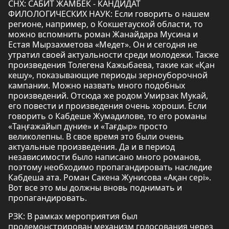
СНХ: САБИТ ЖАМБЕК - КАНДИДАТ
ФИЛОЛОГИЧЕСКИХ НАУК: Если говорить о нашем
регионе, например, о Кокшетауской области, то
можно вспомнить роман Жанайдара Мусина и
Естая Мырзахметова «Медет». Он и сегодня не
утратил своей актуальности среди молодежи. Также
произведения Толегена Кажыбаева, такие как «Қан
кешу», показывающие периоды зерноуборочной
кампании. Можно назвать много подобных
произведений. Отсюда же родом Умирзак Мукай,
его повести и произведения очень хороши. Если
говорить о Кабдеше Жумадилове, то его романы
«Таңғажайып дүние» и «Тағдыр» просто
великолепны. В свое время это были очень
актуальные произведения. Да и в период
независимости было написано много романов,
поэтому необходимо пропагандировать наследие
Кабдеша ата. Роман Сакена Жунисова «Ақан сері».
Вот все это мы должны вновь поднимать и
пропагандировать.
РЗК: В рамках мероприятия был
продемонстрирован механизм голосования через