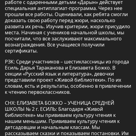
работе с одаренными детьми «Дарын» действует
специальная антиплагиат-программа. Через нее
прошли все работы. Оценивали, как ребята смогли
доказать свою работу перед жюри, насколько
развита их речь. Изучив критерии, жюри присудило
места. Начиная с учеников начальной школы, мы
посчитали, что все заслуживают максимального
вознаграждения. Все учащиеся получили
сертификаты.
РЗК: Среди участников – шестиклассницы из города
Есиль Дарья Тараканова и Елизавета Божко. В
секции «Русский язык и литература», девочки
представили проект «Живой библиотеки». По их
словам, есть и результаты, особенно в привлечении
к чтению первоклассников.
СНХ: ЕЛИЗАВЕТА БОЖКО – УЧЕНИЦА СРЕДНЕЙ
ШКОЛЫ № 2 г. ЕСИЛЬ: Благодаря «Живой
библиотеке» мы прививаем культуру чтения к
нашим меньшим. Прививаем культуру чтения к
детсадовцам и начальным классам. Мы
рассказываем сказки и показываем постановки. Им