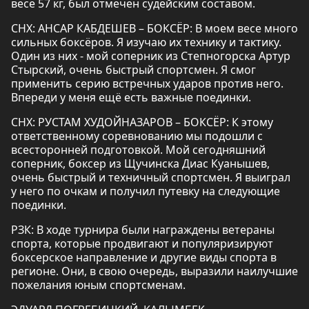
весе 57 кг, был отмечен судейским составом.
СНХ: АНСАР КАБДЕШЕВ – БОКСЁР: В моем весе много
сильных боксёров. Я изучаю их технику и тактику.
Один из них - мой соперник из Степногорска Артур
Стырский, очень быстрый спортсмен. Я смог
применить серию встречных ударов против него.
Впереди у меня ещё есть важные поединки.
СНХ: РУСТАМ ХУДОЙНАЗАРОВ – БОКСЁР: К этому
ответственному соревнованию мы подошли с
всесторонней подготовкой. Мой сегодняшний
соперник, боксер из Щучинска Диас Куанышев,
очень быстрый и техничный спортсмен. Я выиграл
у него по очкам и получил путевку на следующие
поединки.
РЗК: В ходе турнира были награждены ветераны
спорта, которые продвигают и популяризируют
боксерское направление и другие виды спорта в
регионе. Они, в свою очередь, выразили наилучшие
пожелания юным спортсменам.