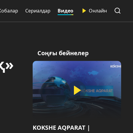
Жобалар
Сериалдар
Видео
Онлайн
Соңғы бейнелер
қ»
KOKSHE AQPARAT |