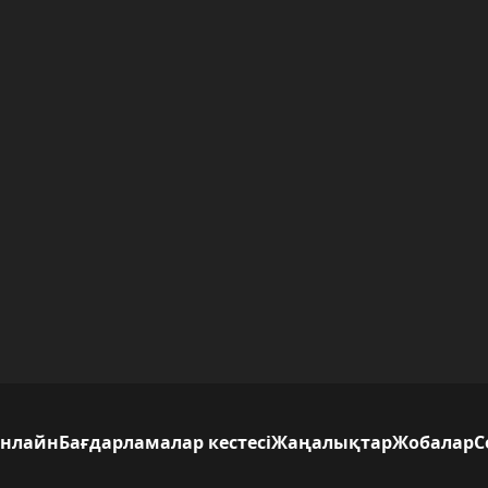
нлайн
Бағдарламалар кестесі
Жаңалықтар
Жобалар
С