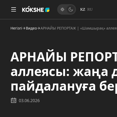
KZ
RU
Негізгі
Видео
АРНАЙЫ РЕПОРТАЖ | «Шамшырақ» аллеясы:
АРНАЙЫ РЕПОР
аллеясы: жаңа
пайдалануға бері
03.06.2026