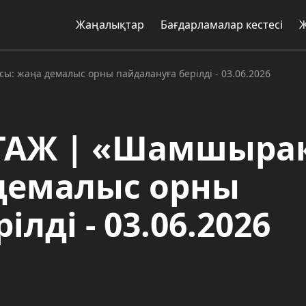
Жаңалықтар
Бағдарламалар кестесі
 жаңа демалыс орны пайдалануға берілді - 03.06.2026
ТАЖ | «Шамшыра
 демалыс орны
лді - 03.06.2026