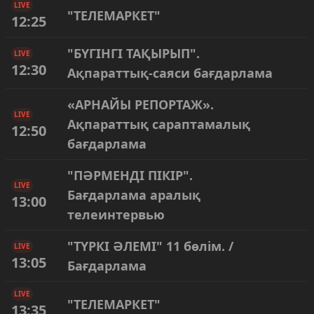
LIVE
"ТЕЛЕМАРКЕТ"
12:25
"БҮГІНГІ ТАҚЫРЫП".
LIVE
12:30
Ақпараттық-саяси бағдарлама
«АРНАЙЫ РЕПОРТАЖ».
LIVE
Ақпараттық сараптамалық
12:50
бағдарлама
"ПӘРМЕНДІ ПІКІР".
LIVE
Бағдарлама аралық
13:00
телеинтервью
"ТҮРКІ ӘЛЕМІ" 11 бөлім. /
LIVE
13:05
Бағдарлама
LIVE
"ТЕЛЕМАРКЕТ"
13:35