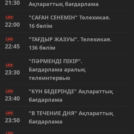
21:30
Ақпараттық бағдарлама
"САҒАН СЕНЕМІН" Телехикая.
LIVE
22:00
16 бөлім
"ТАҒДЫР ЖАЗУЫ". Телехикая.
LIVE
22:45
136 бөлім
"ПӘРМЕНДІ ПІКІР".
LIVE
Бағдарлама аралық
23:30
телеинтервью
"КҮН БЕДЕРІНДЕ" Ақпараттық
LIVE
23:40
бағдарлама
"В ТЕЧЕНИЕ ДНЯ" Ақпараттық
LIVE
23:50
бағдарлама
LIVE