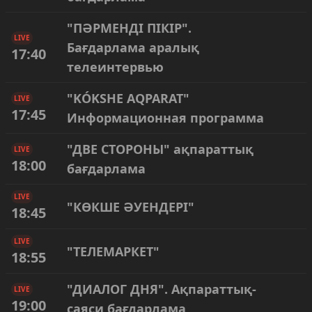
"ПӘРМЕНДІ ПІКІР".
LIVE
Бағдарлама аралық
17:40
телеинтервью
"KÓKSHE AQPARAT"
LIVE
17:45
Информационная программа
"ДВЕ СТОРОНЫ" ақпараттық
LIVE
18:00
бағдарлама
LIVE
"КӨКШЕ ӘУЕНДЕРІ"
18:45
LIVE
"ТЕЛЕМАРКЕТ"
18:55
"ДИАЛОГ ДНЯ". Ақпараттық-
LIVE
19:00
саяси бағдарлама