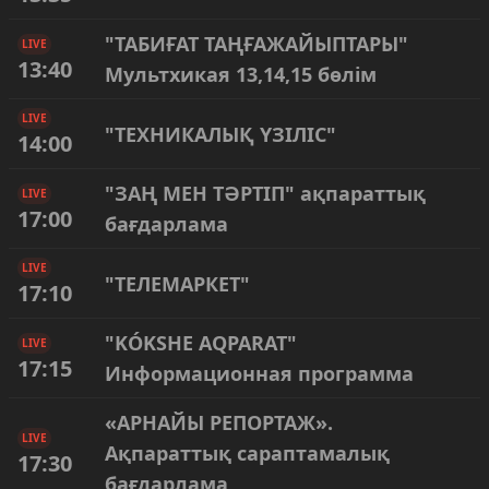
"ТАБИҒАТ ТАҢҒАЖАЙЫПТАРЫ"
LIVE
13:40
Мультхикая 13,14,15 бөлім
LIVE
"ТЕХНИКАЛЫҚ ҮЗІЛІС"
14:00
"ЗАҢ МЕН ТӘРТІП" ақпараттық
LIVE
17:00
бағдарлама
LIVE
"ТЕЛЕМАРКЕТ"
17:10
"KÓKSHE AQPARAT"
LIVE
17:15
Информационная программа
«АРНАЙЫ РЕПОРТАЖ».
LIVE
Ақпараттық сараптамалық
17:30
бағдарлама