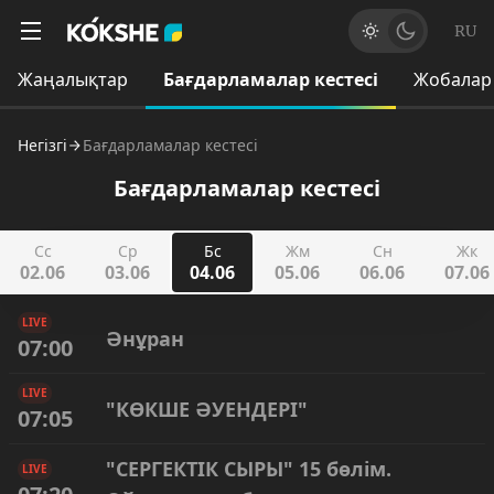
RU
Жаңалықтар
Бағдарламалар кестесі
Жобалар
Негізгі
Бағдарламалар кестесі
Бағдарламалар кестесі
Сс
Ср
Бс
Жм
Сн
Жк
02.06
03.06
04.06
05.06
06.06
07.06
LIVE
Әнұран
07:00
LIVE
"КӨКШЕ ӘУЕНДЕРІ"
07:05
"СЕРГЕКТІК СЫРЫ" 15 бөлім.
LIVE