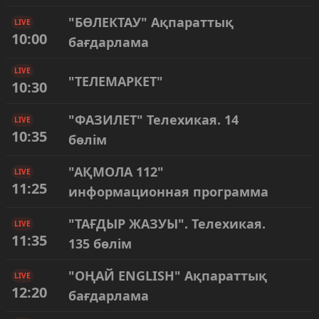
"БӨЛЕКТАУ" Ақпараттық
LIVE
10:00
бағдарлама
LIVE
"ТЕЛЕМАРКЕТ"
10:30
"ФАЗИЛЕТ" Телехикая. 14
LIVE
10:35
бөлім
"АҚМОЛА 112"
LIVE
11:25
информационная программа
"ТАҒДЫР ЖАЗУЫ". Телехикая.
LIVE
11:35
135 бөлім
"ОҢАЙ ENGLISH" Ақпараттық
LIVE
12:20
бағдарлама