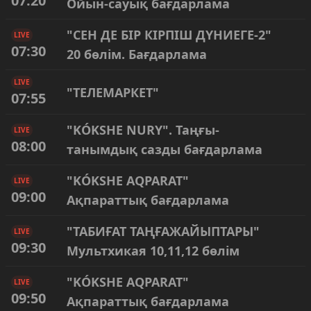
07:20
Ойын-сауық бағдарлама
"СЕН ДЕ БІР КІРПІШ ДҮНИЕГЕ-2"
LIVE
07:30
20 бөлім. Бағдарлама
LIVE
"ТЕЛЕМАРКЕТ"
07:55
"KÓKSHE NURY". Таңғы-
LIVE
08:00
танымдық сазды бағдарлама
"KÓKSHE AQPARAT"
LIVE
09:00
Ақпараттық бағдарлама
"ТАБИҒАТ ТАҢҒАЖАЙЫПТАРЫ"
LIVE
09:30
Мультхикая 10,11,12 бөлім
"KÓKSHE AQPARAT"
LIVE
09:50
Ақпараттық бағдарлама