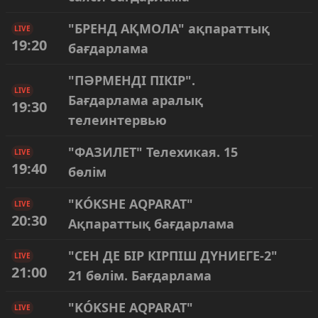
"БРЕНД АҚМОЛА" ақпараттық
LIVE
19:20
бағдарлама
"ПӘРМЕНДІ ПІКІР".
LIVE
Бағдарлама аралық
19:30
телеинтервью
"ФАЗИЛЕТ" Телехикая. 15
LIVE
19:40
бөлім
"KÓKSHE AQPARAT"
LIVE
20:30
Ақпараттық бағдарлама
"СЕН ДЕ БІР КІРПІШ ДҮНИЕГЕ-2"
LIVE
21:00
21 бөлім. Бағдарлама
"KÓKSHE AQPARAT"
LIVE