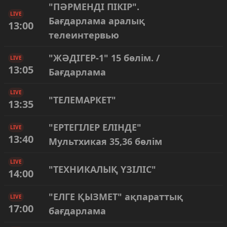
"ПӘРМЕНДІ ПІКІР".
LIVE
Бағдарлама аралық
13:00
телеинтервью
"ЖӘДІГЕР-1" 15 бөлім. /
LIVE
13:05
Бағдарлама
LIVE
"ТЕЛЕМАРКЕТ"
13:35
"ЕРТЕГІЛЕР ЕЛІНДЕ"
LIVE
13:40
Мультхикая 35,36 бөлім
LIVE
"ТЕХНИКАЛЫҚ ҮЗІЛІС"
14:00
"ЕЛГЕ ҚЫЗМЕТ" ақпараттық
LIVE
17:00
бағдарлама