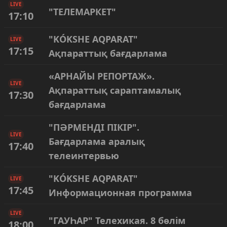
LIVE
"ТЕЛЕМАРКЕТ"
17:10
"KÓKSHE AQPARAT"
LIVE
17:15
Ақпараттық бағдарлама
«АРНАЙЫ РЕПОРТАЖ».
LIVE
Ақпараттық сараптамалық
17:30
бағдарлама
"ПӘРМЕНДІ ПІКІР".
LIVE
Бағдарлама аралық
17:40
телеинтервью
"KÓKSHE AQPARAT"
LIVE
17:45
Информационная программа
LIVE
"ГАУҺАР" Телехикая. 8 бөлім
18:00