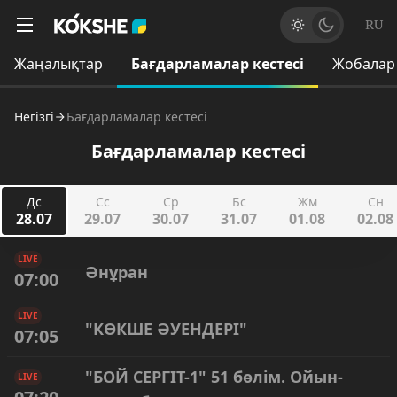
RU
Жаңалықтар
Бағдарламалар кестесі
Жобалар
Негізгі
Бағдарламалар кестесі
Бағдарламалар кестесі
Дс
Сс
Ср
Бс
Жм
Сн
28.07
29.07
30.07
31.07
01.08
02.08
LIVE
Әнұран
07:00
LIVE
"КӨКШЕ ӘУЕНДЕРІ"
07:05
"БОЙ СЕРГІТ-1" 51 бөлім. Ойын-
LIVE