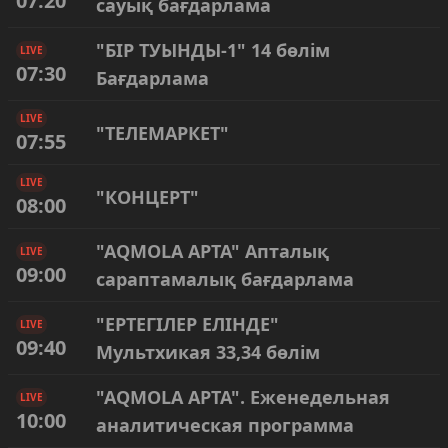
07:20
сауық бағдарлама
"БІР ТУЫНДЫ-1" 14 бөлім
LIVE
07:30
Бағдарлама
LIVE
"ТЕЛЕМАРКЕТ"
07:55
LIVE
"КОНЦЕРТ"
08:00
"AQMOLA APTA" Апталық
LIVE
09:00
сараптамалық бағдарлама
"ЕРТЕГІЛЕР ЕЛІНДЕ"
LIVE
09:40
Мультхикая 33,34 бөлім
"AQMOLA APTA". Еженедельная
LIVE
10:00
аналитическая программа