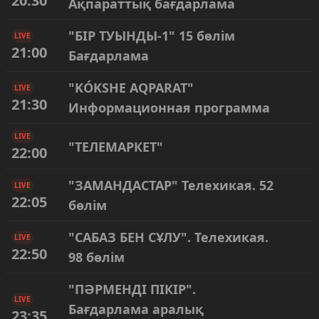
20:30
Ақпараттық бағдарлама
"БІР ТУЫНДЫ-1" 15 бөлім
LIVE
21:00
Бағдарлама
"KÓKSHE AQPARAT"
LIVE
21:30
Информационная программа
LIVE
"ТЕЛЕМАРКЕТ"
22:00
"ЗАМАНДАСТАР" Телехикая. 52
LIVE
22:05
бөлім
"САБАЗ БЕН СҰЛУ". Телехикая.
LIVE
22:50
98 бөлім
"ПӘРМЕНДІ ПІКІР".
LIVE
Бағдарлама аралық
23:35