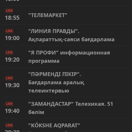
LIVE
"ТЕЛЕМАРКЕТ"
18:55
"ЛИНИЯ ПРАВДЫ".
LIVE
19:00
Ақпараттық-саяси бағдарлама
"Я ПРОФИ" информационная
LIVE
19:20
программа
"ПӘРМЕНДІ ПІКІР".
LIVE
Бағдарлама аралық
19:30
телеинтервью
"ЗАМАНДАСТАР" Телехикая. 51
LIVE
19:40
бөлім
"KÓKSHE AQPARAT"
LIVE