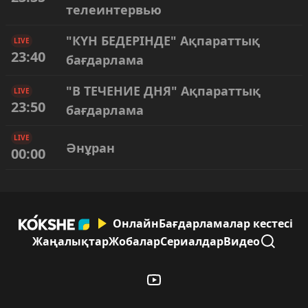
телеинтервью
"КҮН БЕДЕРІНДЕ" Ақпараттық
LIVE
23:40
бағдарлама
"В ТЕЧЕНИЕ ДНЯ" Ақпараттық
LIVE
23:50
бағдарлама
LIVE
Әнұран
00:00
Онлайн
Бағдарламалар кестесі
Жаңалықтар
Жобалар
Сериалдар
Видео