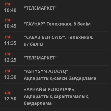
LIVE
"ТЕЛЕМАРКЕТ"
10:40
LIVE
"ГАУҺАР" Телехикая. 8 бөлім
10:45
"САБАЗ БЕН СҰЛУ". Телехикая.
LIVE
11:35
97 бөлім
LIVE
"ТЕЛЕМАРКЕТ"
12:25
"ASHYGYN AITAIYQ".
LIVE
12:30
Ақпараттық-саяси бағдарлама
«АРНАЙЫ РЕПОРТАЖ».
LIVE
Ақпараттық сараптамалық
12:50
бағдарлама