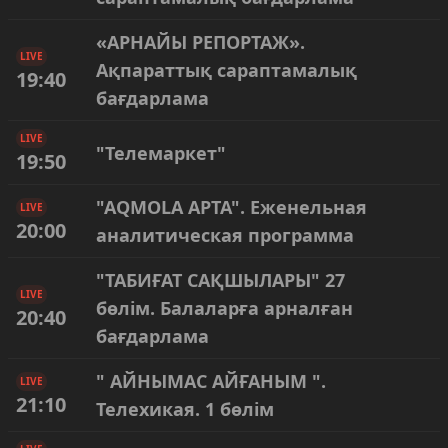
«АРНАЙЫ РЕПОРТАЖ».
LIVE
Ақпараттық сараптамалық
19:40
бағдарлама
LIVE
"Телемаркет"
19:50
"AQMOLA APTA". Еженельная
LIVE
20:00
аналитическая программа
"ТАБИҒАТ САҚШЫЛАРЫ" 27
LIVE
бөлім. Балаларға арналған
20:40
бағдарлама
" АЙНЫМАС АЙҒАНЫМ ".
LIVE
21:10
Телехикая. 1 бөлім