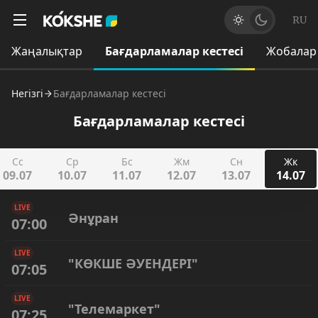
RU
Жаңалықтар
Бағдарламалар кестесі
Жобалар
Негізгі
Бағдарламалар кестесі
Бағдарламалар кестесі
Сс
Ср
Бс
Жм
Сн
Жк
09.07
10.07
11.07
12.07
13.07
14.07
LIVE
Әнұран
07:00
LIVE
"КӨКШЕ ӘУЕНДЕРІ"
07:05
LIVE
"Телемаркет"
07:25