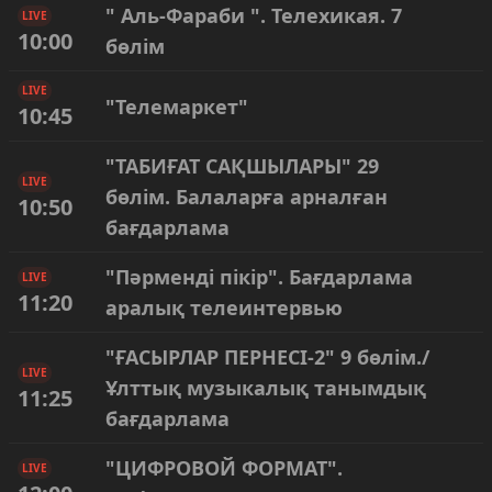
" Аль-Фараби ". Телехикая. 7
LIVE
10:00
бөлім
LIVE
"Телемаркет"
10:45
"ТАБИҒАТ САҚШЫЛАРЫ" 29
LIVE
бөлім. Балаларға арналған
10:50
бағдарлама
"Пәрменді пікір". Бағдарлама
LIVE
11:20
аралық телеинтервью
"ҒАСЫРЛАР ПЕРНЕСІ-2" 9 бөлім./
LIVE
Ұлттық музыкалық танымдық
11:25
бағдарлама
"ЦИФРОВОЙ ФОРМАТ".
LIVE