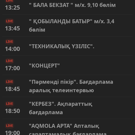
LIVE
" БАЛА БЕКЗАТ " м/х. 9,10 бөлім
13:25
" ҚОБЫЛАНДЫ БАТЫР" м/х. 3,4
LIVE
13:45
бөлім
LIVE
"ТЕХНИКАЛЫҚ ҮЗІЛІС".
14:00
LIVE
"КОНЦЕРТ"
17:00
"Пәрменді пікір". Бағдарлама
LIVE
18:45
аралық телеинтервью
"КЕРБЕЗ". Ақпараттық
LIVE
18:50
бағдарлама
"AQMOLA APTA" Апталық
LIVE
19:00
сараптамалық бағдарлама