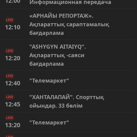
12:00
Информационная передача
«АРНАЙЫ РЕПОРТАЖ».
LIVE
Ақпараттық сараптамалық
12:10
бағдарлама
"ASHYGYN AITAIYQ".
LIVE
Ақпараттық -саяси
12:20
бағдарлама
LIVE
"Телемаркет"
12:40
"ХАНТАЛАПАЙ". Спорттық
LIVE
12:45
ойындар. 33 бөлім
LIVE
"Телемаркет"
13:20