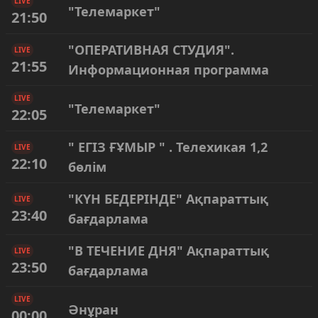
LIVE
"Телемаркет"
21:50
"ОПЕРАТИВНАЯ СТУДИЯ".
LIVE
21:55
Информационная программа
LIVE
"Телемаркет"
22:05
" ЕГІЗ ҒҰМЫР " . Телехикая 1,2
LIVE
22:10
бөлім
"КҮН БЕДЕРІНДЕ" Ақпараттық
LIVE
23:40
бағдарлама
"В ТЕЧЕНИЕ ДНЯ" Ақпараттық
LIVE
23:50
бағдарлама
LIVE
Әнұран
00:00