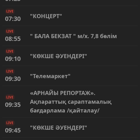
LIVE
"КОНЦЕРТ"
07:30
LIVE
" БАЛА БЕКЗАТ " м/х. 7,8 бөлім
08:55
LIVE
"КӨКШЕ ӘУЕНДЕРІ"
09:10
LIVE
"Телемаркет"
09:30
«АРНАЙЫ РЕПОРТАЖ».
LIVE
Ақпараттық сараптамалық
09:35
бағдарлама /қайталау/
LIVE
"КӨКШЕ ӘУЕНДЕРІ"
09:45