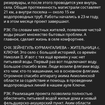
резервуары, и после этого проводится уже внутрь
села. Общая протяженность магистрали составляет
21 км, а внутри поселка — около 15 км
водопроводных труб. Работы начались в 23-м году,
и в этом месяце проект завершают.
РЗК: По словам местных жителей, появление чистой
воды решит множество бытовых проблем. А
главное, сделает жизнь в селе комфортнее.
СНХ: ЗЕЙНЕГУЛЬ КУРМАНГАЛИЕВА – ЖИТЕЛЬНИЦА с.
КЛЮЧИ: Это село с большой историей, со времён
Николая II. И вот с тех ещё времён у нас нет
питьевой воды. Первый раз вот подключают воду.
Большое спасибо всем. Люди возили флягами воду,
кто чем: кто-то машинами, но в основном флягами.
Огромное спасибо аппарату акима Акмолинской
области за содействие и помощь в проведении
водопроводных линий в нашем ауле Ключи.
РЗК: Реализация проекта позволила полностью
обеспечить питьевой водой жилые дома и новый
фельдшерско-акушерский пункт. Аким области