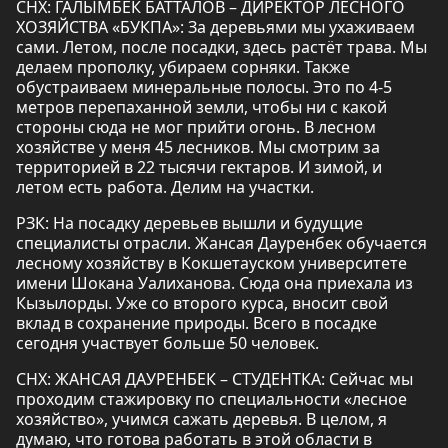
СНХ: ГАЛЫМБЕК БАТТАЛОВ – ДИРЕКТОР ЛЕСНОГО
ХОЗЯЙСТВА «БУКПА»: За деревьями мы ухаживаем
сами. Летом, после посадки, здесь растёт трава. Мы
делаем прополку, убираем сорняки. Также
обустраиваем минеральные полосы. Это по 4-5
метров перепаханной земли, чтобы ни с какой
стороны сюда не мог прийти огонь. В лесном
хозяйстве у меня 45 лесников. Мы смотрим за
территорией в 22 тысячи гектаров. И зимой, и
летом есть работа. Делим на участки.
РЗК: На посадку деревьев вышли и будущие
специалисты отрасли. Жансая Дауренбек обучается
лесному хозяйству в Кокшетауском университете
имени Шокана Уалиханова. Сюда она приехала из
Кызылорды. Уже со второго курса, вносит свой
вклад в сохранение природы. Всего в посадке
сегодня участвует больше 50 человек.
СНХ: ЖАНСАЯ ДАУРЕНБЕК – СТУДЕНТКА: Сейчас мы
проходим стажировку по специальности «лесное
хозяйство», учимся сажать деревья. В целом, я
думаю, что готова работать в этой области в