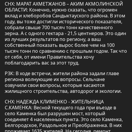
СНХ: МАРАТ АХМЕТЖАНОВ – АКИМ АКМОЛИНСКОЙ
ОБЛАСТИ: Конечно, нужно сказать, что огромен
вклад и хлеборобов Сандыктауского района. В этом
году, вы тоже достигли исторического показателя,
собрали свыше 700 тысяч тонн качественного
зерна. А с одного гектара - 21,5 центнеров. Это один
из лучших результатов по региону, а ваш
собственный показать вырос более чем на 100
тысяч тонн по сравнению с прошлым годом. Так что
от себя, от имени Правительства хочу
поблагодарить вас за этот труд.
РЗК: В ходе встречи, жители района задали главе
региона волнующие их вопросы. Сельчане
озвучили свои вопросы, которые касаются
жилищного строительства, автодорог и экологии.
СНХ: НАДЕЖДА КЛИМЕНКО - ЖИТЕЛЬНИЦА
С.КАМЕНКА: Весной текущего года при въезде в
село Каменка был разрушен мост, который
соединяет 4 населенных пункта. Это село Каменка,
Белгородское, Раздольное и Преображенка. В них
проживает 1635 жителей. На сегодня, ремонт