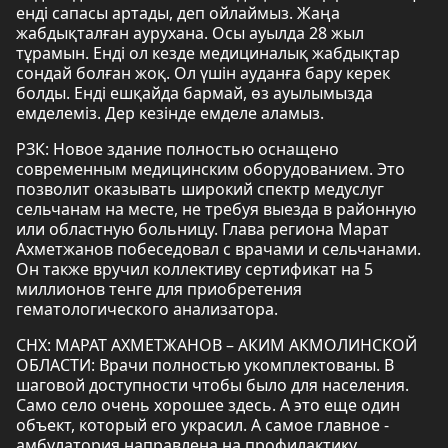
енді сапасы артады, деп ойлаймыз. Жаңа
жабдықталған аурухана. Осы ауылда 28 жыл
тұрамын. Енді ол кезде медициналық жабдықтар
сондай болған жоқ. Ол үшін ауданға бару керек
болды. Енді ешқайда бармай, өз ауылымызда
емделеміз. Дер кезінде емделе аламыз.
РЗК: Новое здание полностью оснащено
современным медицинским оборудованием. Это
позволит оказывать широкий спектр медуслуг
сельчанам на месте, не требуя выезда в районную
или областную больницу. Глава региона Марат
Ахметжанов побеседовал с врачами и сельчанами.
Он также вручил коллективу сертификат на 5
миллионов тенге для приобретения
гематологического анализатора.
СНХ: МАРАТ АХМЕТЖАНОВ – АКИМ АКМОЛИНСКОЙ
ОБЛАСТИ: Врачи полностью укомплектованы. В
шаговой доступности чтобы было для населения.
Само село очень хорошее здесь. А это еще один
объект, который его украсил. А самое главное -
амбулатория направлена на профилактику