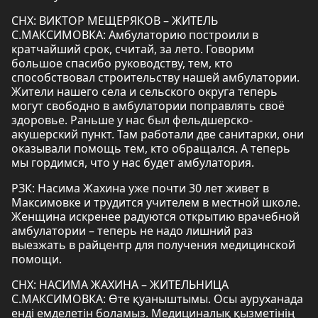
СНХ: ВИКТОР МЕЩЕРЯКОВ – ЖИТЕЛЬ
С.МАКСИМОВКА: Амбулаторию построили в
кратчайший срок, считай, за лето. Говорим
большое спасибо руководству, тем, кто
способствовал строительству нашей амбулатории.
Жители нашего села и сельского округа теперь
могут свободно в амбулатории поправлять своё
здоровье. Раньше у нас был фельдшерско-
акушерский пункт. Там работали две санитарки, они
оказывали помощь тем, кто обращался. А теперь
мы гордимся, что у нас будет амбулатория.
РЗК: Насима Жахина уже почти 30 лет живет в
Максимовке и трудится учителем в местной школе.
Женщина искренее радуются открытию врачебной
амбулатории – теперь не надо лишний раз
выезжать в райцентр для получения медицинской
помощи.
СНХ: НАСИМА ЖАХИНА – ЖИТЕЛЬНИЦА
С.МАКСИМОВКА: Өте қуаныштымы. Осы ауруханада
енді емделетін боламыз. Медициналық қызметінің