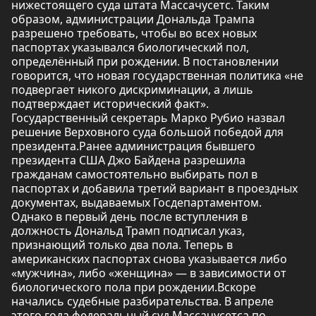
нижестоящего суда штата Массачусетс. Таким
образом, администрации Дональда Трампа
разрешено требовать, чтобы во всех новых
паспортах указывался биологический пол,
определённый при рождении. В постановлении
говорится, что новая государственная политика «не
подвергает никого дискриминации, а лишь
подтверждает исторический факт».
Государственный секретарь Марко Рубио назвал
решение Верховного суда большой победой для
президента.Ранее администрация бывшего
президента США Джо Байдена разрешила
гражданам самостоятельно выбирать пол в
паспортах и добавила третий вариант в проездных
документах, выдаваемых Госдепартаментом.
Однако в первый день после вступления в
должность Дональд Трамп подписал указ,
признающий только два пола. Теперь в
американских паспортах снова указывается либо
«мужчина», либо «женщина» — в зависимости от
биологического пола при рождении.Вскоре
начались судебные разбирательства. В апреле
этого года федеральный суд Массачусетса по