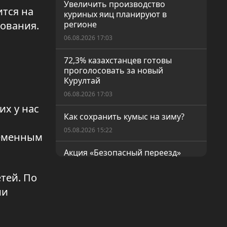
Увеличить производство
ится на
куриных яиц планируют в
зования.
регионе
06.08.2026 17:03
72,3% казахстанцев готовы
проголосовать за новый
Курултай
06.08.2026 17:03
их у нас
Как сохранить кумыс на зиму?
05.08.2026 15:22
ременным
Акция «Безопасный переезд»
05.08.2026 15:21
тей. По
Водители старше 65 лет должны
ии
своевременно проходить
медицинское обследование
05.08.2026 15:21