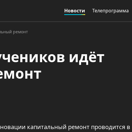
Новости
Телепрограмма
альный ремонт
 учеников идёт
емонт
реновации капитальный ремонт проводится в