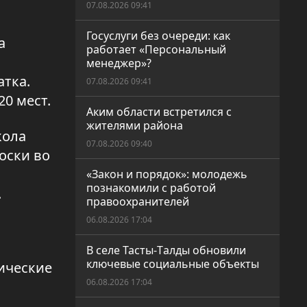
07.08.2026 09:41
Госуслуги без очереди: как
а
работает «Персональный
менеджер»?
атка.
07.08.2026 09:41
0 мест.
Аким области встретился с
жителями района
кола
07.08.2026 09:40
оски во
«Закон и порядок»: молодежь
познакомили с работой
.
правоохранителей
06.08.2026 17:04
В селе Тасты-Tалды обновили
ключевые социальные объекты
ические
06.08.2026 17:04