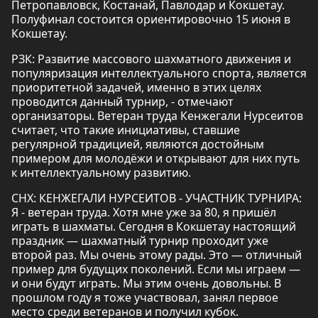
Петропавловск, Костанай, Павлодар и Кокшетау.
Полуфинал состоится ориентировочно 15 июня в
Кокшетау.
РЗК: Развитие массового шахматного движения и
популяризация интеллектуального спорта, является
приоритетной задачей, именно в этих целях
проводится данный турнир, - отмечают
организаторы. Ветеран труда Кенжегали Нурсеитов
считает, что такие инициативы, ставшие
регулярной традицией, являются достойным
примером для молодёжи и открывают для них путь
к интеллектуальному развитию.
СНХ: КЕНЖЕГАЛИ НУРСЕИТОВ - УЧАСТНИК ТУРНИРА:
Я - ветеран труда. Хотя мне уже за 80, я пришёл
играть в шахматы. Сегодня в Кокшетау настоящий
праздник — шахматный турнир проходит уже
второй раз. Мы очень этому рады. Это — отличный
пример для будущих поколений. Если мы играем —
и они будут играть. Мы этим очень довольны. В
прошлом году я тоже участвовал, занял первое
место среди ветеранов и получил кубок.