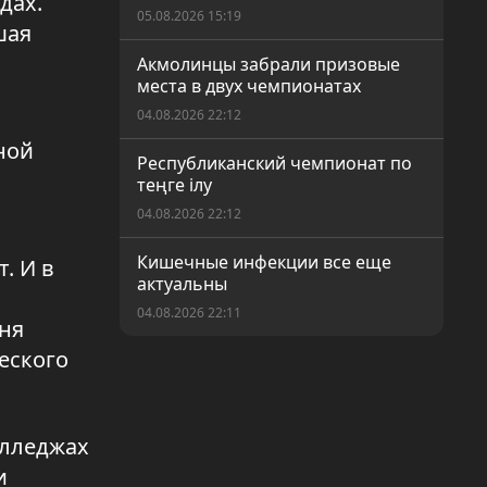
дах.
05.08.2026 15:19
шая
Акмолинцы забрали призовые
места в двух чемпионатах
04.08.2026 22:12
ной
Республиканский чемпионат по
теңге ілу
04.08.2026 22:12
Кишечные инфекции все еще
. И в
актуальны
04.08.2026 22:11
дня
еского
Подростки в зоне внимания
04.08.2026 22:11
Железная дорога длиною в
олледжах
жизнь
и