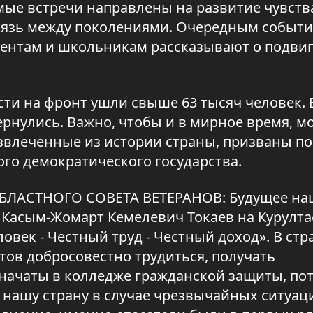
мые встречи направлены на развитие чувств
вязь между поколениями. Очередным событ
удентам и школьникам рассказывают о подвиг
сти на фронт ушли свыше 63 тысяч человек.
ернулись. Важно, чтобы и в мирное время, 
 извлеченные из истории страны, призваны п
го демократического государства.
ОБЛАСТНОГО СОВЕТА ВЕТЕРАНОВ: Будущее на
 Касым-Жомарт Кемелевич Токаев на Курулта
век - Честный труд - Честный доход». В стр
отов добросовестно трудиться, получать
начаты в колледже гражданской защиты, по
 нашу страну в случае чрезвычайных ситуаци