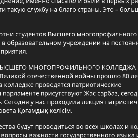
однение, именно спасатели были в первых ря
и такую службу на благо страны. Это – боль
 сотни студентов Высшего многопрофильного
, в образовательном учреждении на постоян
оприятия.
А ВЫСШЕГО МНОГОПРОФИЛЬНОГО КОЛЛЕДЖА
ликой отечественной войны прошло 80 лет
 в колледже проводятся патриотические
м парламенте присутствуют Жас сарбаз, сего
. Сегодня у нас проходила лекция патриотич
вета Қоғамдық келісім.
ества будут проводиться во всех школах и к
я вопросы важности государственного языка 