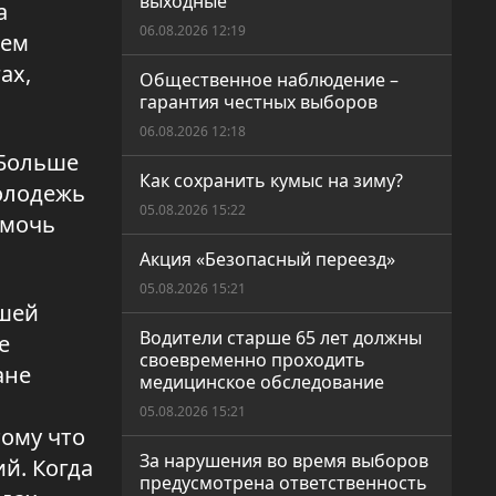
выходные
а
06.08.2026 12:19
ием
ах,
Общественное наблюдение –
гарантия честных выборов
06.08.2026 12:18
 Больше
Как сохранить кумыс на зиму?
молодежь
05.08.2026 15:22
омочь
Акция «Безопасный переезд»
05.08.2026 15:21
шей
Водители старше 65 лет должны
е
своевременно проходить
ане
медицинское обследование
05.08.2026 15:21
тому что
За нарушения во время выборов
й. Когда
предусмотрена ответственность