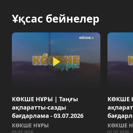
Ұқсас бейнелер
КӨКШЕ НҰРЫ | Таңғы
КӨКШЕ 
ақпаратты-сазды
ақпарат
бағдарлама - 03.07.2026
бағдарла
КӨКШЕ НҰРЫ
КӨКШЕ 
03.07.2026
02.07.2026