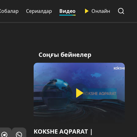
Жобалар
Сериалдар
Видео
Онлайн
Соңғы бейнелер
KOKSHE AQPARAT |