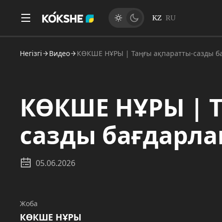
KZ
RU
Негізгі
Видео
КӨКШЕ НҰРЫ | Таңғы ақпаратты-сазды бағ
КӨКШЕ НҰРЫ | Т
сазды бағдарлам
05.06.2026
Жоба
КӨКШЕ НҰРЫ