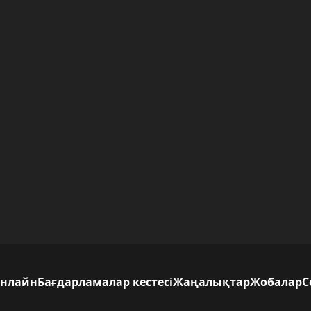
нлайн
Бағдарламалар кестесі
Жаңалықтар
Жобалар
С