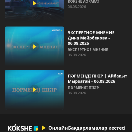
KÓKSHE AQPARAT
06.08.2026
ЭКСПЕРТНОЕ МНЕНИЕ |
Дина Мейрбекова -
06.08.2026
ЭКСПЕРТНОЕ МНЕНИЕ
06.08.2026
ПӘРМЕНДІ ПІКІР | Айбақыт
Мырзатай - 06.08.2026
ПӘРМЕНДІ ПІКІР
06.08.2026
Онлайн
Бағдарламалар кестесі