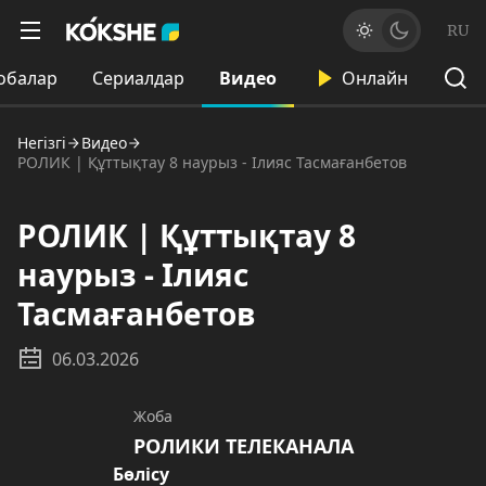
RU
обалар
Сериалдар
Видео
Онлайн
Негізгі
Видео
РОЛИК | Құттықтау 8 наурыз - Ілияс Тасмағанбетов
РОЛИК | Құттықтау 8
наурыз - Ілияс
Тасмағанбетов
06.03.2026
Жоба
РОЛИКИ ТЕЛЕКАНАЛА
Бөлісу