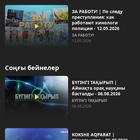
ЗА РАБОТУ! | По следу
преступления: как
работают кинологи
полиции - 12.05.2026
ЗА РАБОТУ!
12.05.2026
Соңғы бейнелер
БҮГІНГІ ТАҚЫРЫП |
Аймақта орақ науқаны
басталды - 06.08.2026
БҮГІНГІ ТАҚЫРЫП
06.08.2026
KOKSHE AQPARAT |