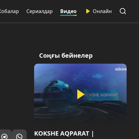
Жобалар
Сериалдар
Видео
Онлайн
Соңғы бейнелер
KOKSHE AQPARAT |