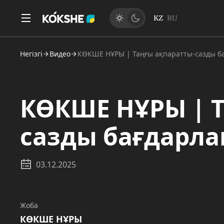
KZ
RU
Негізгі
Видео
КӨКШЕ НҰРЫ | Таңғы ақпаратты-сазды бағ
КӨКШЕ НҰРЫ | Т
сазды бағдарлам
03.12.2025
Жоба
КӨКШЕ НҰРЫ