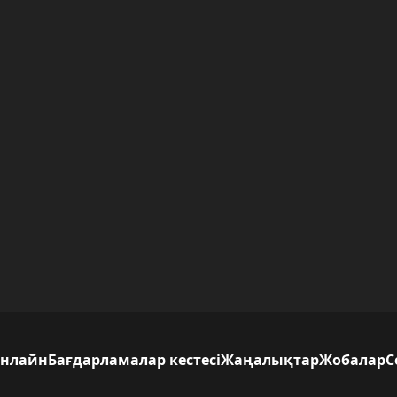
нлайн
Бағдарламалар кестесі
Жаңалықтар
Жобалар
С