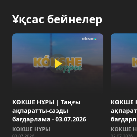
Ұқсас бейнелер
КӨКШЕ НҰРЫ | Таңғы
КӨКШЕ 
ақпаратты-сазды
ақпарат
бағдарлама - 03.07.2026
бағдарла
КӨКШЕ НҰРЫ
КӨКШЕ 
03.07.2026
02.07.2026