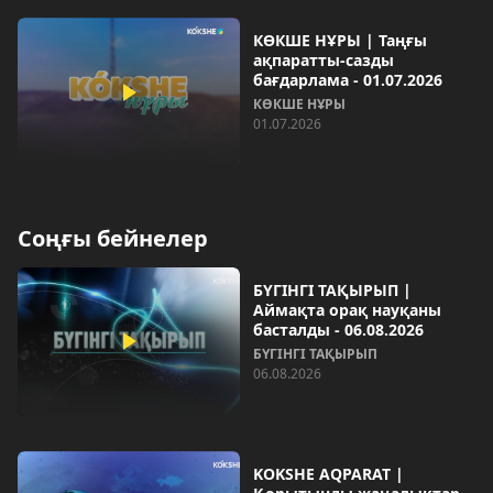
КӨКШЕ НҰРЫ | Таңғы
ақпаратты-сазды
бағдарлама - 01.07.2026
КӨКШЕ НҰРЫ
01.07.2026
Соңғы бейнелер
БҮГІНГІ ТАҚЫРЫП |
Аймақта орақ науқаны
басталды - 06.08.2026
БҮГІНГІ ТАҚЫРЫП
06.08.2026
KOKSHE AQPARAT |