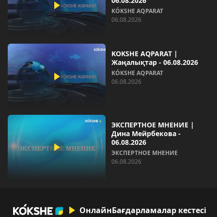
06.08.2026
KÓKSHE AQPARAT
06.08.2026
KOKSHE AQPARAT |
Жаңалықтар - 06.08.2026
KÓKSHE AQPARAT
06.08.2026
ЭКСПЕРТНОЕ МНЕНИЕ |
Дина Мейрбекова -
06.08.2026
ЭКСПЕРТНОЕ МНЕНИЕ
06.08.2026
Онлайн
Бағдарламалар кестесі