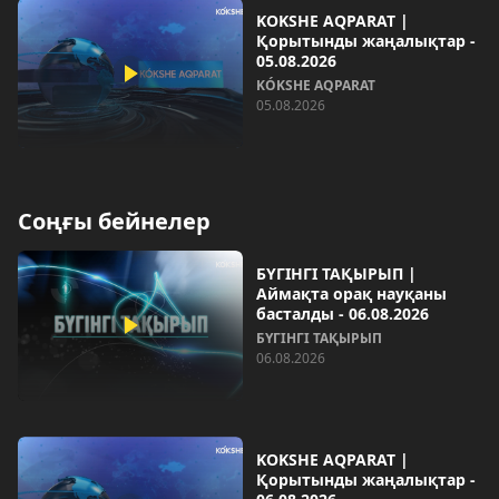
KOKSHE AQPARAT |
Қорытынды жаңалықтар -
05.08.2026
KÓKSHE AQPARAT
05.08.2026
Соңғы бейнелер
БҮГІНГІ ТАҚЫРЫП |
Аймақта орақ науқаны
басталды - 06.08.2026
БҮГІНГІ ТАҚЫРЫП
06.08.2026
KOKSHE AQPARAT |
Қорытынды жаңалықтар -