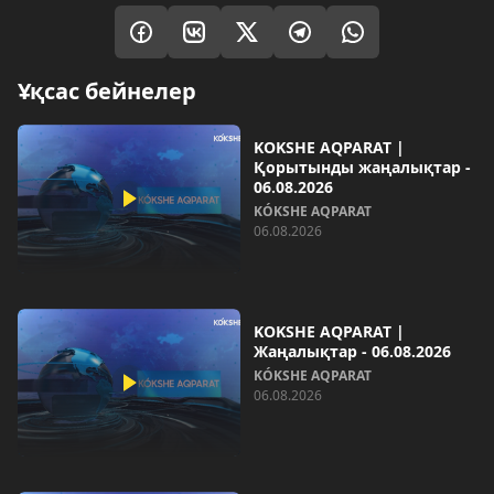
Ұқсас бейнелер
KOKSHE AQPARAT |
Қорытынды жаңалықтар -
06.08.2026
KÓKSHE AQPARAT
06.08.2026
KOKSHE AQPARAT |
Жаңалықтар - 06.08.2026
KÓKSHE AQPARAT
06.08.2026