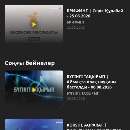
БРИФИНГ | Серік Құдабай
- 25.06.2026
БРИФИНГ
25.06.2026
Соңғы бейнелер
БҮГІНГІ ТАҚЫРЫП |
Аймақта орақ науқаны
басталды - 06.08.2026
БҮГІНГІ ТАҚЫРЫП
06.08.2026
KOKSHE AQPARAT |